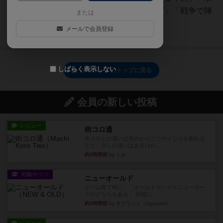
ード上の駒を移動させるフェイズ」「戦争で陣
または
地を奪うフェイズ」「ラウ...
メールで会員登録
続きを読む（4年以上前）
しばらく表示しない
ジェネシアのトップに戻る
会員の新しい投稿
レビュー
街コロ通
街コロとの違いは初めから二つサイコロを振れる
など、少しの違いはあるけれ...
約3時間前
by くみ
戦略やコツ
ニューオールド
ゲーム終了時に、「オールドカードとニューカー
ドのどちらもある」 状態に...
約4時間前
by オグランド（Oguland）