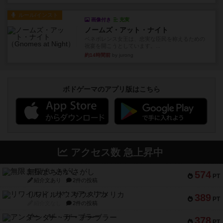
ルール/インスト
画像付き
充実
ノームズ・アット・ナイト
ベネボレンス女王は、忠実な臣民を称えるための
祝宴を開こうとしています。...
約14時間前
by jurong
ボドゲーマのアプリ版はこちら
アクセス数 急上昇中
無限まちがいさがし
574
PT
紹介文あり
2件の投稿
リワイルド：サウスアメリカ
389
PT
紹介文なし
2件の投稿
アンダー・ザ・テーブラー
378
PT