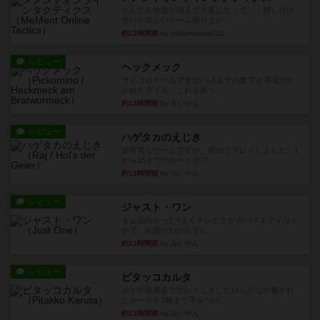
どんどん物量が増えて大変になっていく押し付け
合いが楽しいゲーム盛り上が...
約12時間前
by nekomanma222
レビュー
ヘックメック
サイコロゲームです1から5までの数字と芋虫がか
かれたダイス。これを振っ...
約13時間前
by みいやん
レビュー
ハゲタカのえじき
超有名なゲームですが、初めてプレイしました。1
から15までのカードがプ...
約13時間前
by みいやん
レビュー
ジャスト・ワン
まぁ面白かった‼️よくテレビとかのバラエティなん
かで、お題がわからずに...
約13時間前
by みいやん
レビュー
ピタッコカルタ
ボドゲ相席会でプレイしましたひらがなが書かれ
たカードを2枚まで手をつけ...
約13時間前
by みいやん