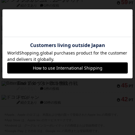
アンブッシュ！：ムーブアウト！
59
PT
紹介文あり
1件の投稿
キャプテン・フリップ：イスラ・ボンバ
51
PT
紹介文なし
2件の投稿
ガルフストライク
46
PT
紹介文あり
1件の投稿
エコーズ・オブ・タイム
45
PT
紹介文なし
8件の投稿
スカルキング
45
PT
紹介文あり
12件の投稿
海兵隊
45
PT
紹介文あり
1件の投稿
Bitter End ブタペスト救出作戦
45
PT
紹介文なし
1件の投稿
ドコジャン
42
PT
紹介文あり
10件の投稿
※Apple、Apple のロゴ は、米国および他の国々で登録されたApple Inc.の商標です。
※App Store は、Apple Inc.のサービスマークです。
※Android は、グーグル インコーポレイテッドの商標または登録商標です。
※Google Play とそのロゴは、Google Inc.の商標または登録商標です。