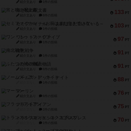
紹介文あり
1件の投稿
宵と暁の呪文書
133
PT
紹介文あり
8件の投稿
セミファイナル ～お前はまだ生きている～
103
PT
紹介文あり
1件の投稿
ワン・トゥ・ファイブ
97
PT
紹介文あり
1件の投稿
南北戦争
91
PT
紹介文あり
1件の投稿
ふたつの城の物語
91
PT
紹介文あり
6件の投稿
ノームズ・アット・ナイト
88
PT
紹介文なし
1件の投稿
マーリン
76
PT
紹介文あり
6件の投稿
フラットアイアン
75
PT
紹介文なし
2件の投稿
トランスオリエント・エクスプレス
70
PT
紹介文なし
1件の投稿