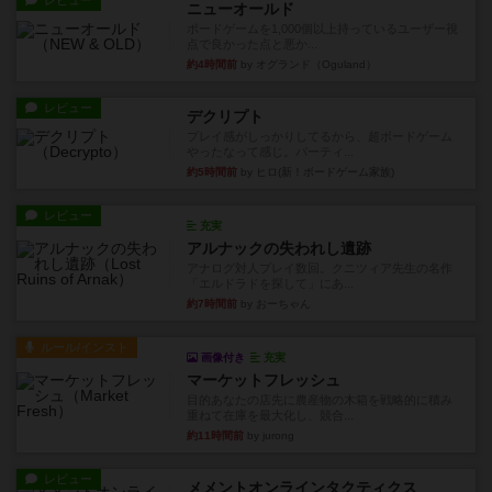
レビュー
ニューオールド
ボードゲームを1,000個以上持っているユーザー視
点で良かった点と悪か...
約4時間前
by オグランド（Oguland）
レビュー
デクリプト
プレイ感がしっかりしてるから、超ボードゲーム
やったなって感じ。パーティ...
約5時間前
by ヒロ(新！ボードゲーム家族)
レビュー
充実
アルナックの失われし遺跡
アナログ対人プレイ数回。クニツィア先生の名作
「エルドラドを探して」にあ...
約7時間前
by おーちゃん
ルール/インスト
画像付き
充実
マーケットフレッシュ
目的あなたの店先に農産物の木箱を戦略的に積み
重ねて在庫を最大化し、競合...
約11時間前
by jurong
レビュー
メメントオンラインタクティクス