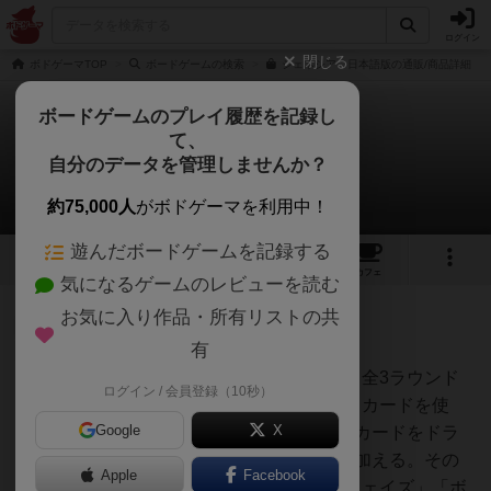
ログイン
閉じる
ボドゲーマTOP
ボードゲームの検索
ジェネシア 日本語版の通販/商品詳細
ボードゲームのプレイ履歴を記録し
て、
ジェネシア
自分のデータを管理しませんか？
1件のルール/インスト
約75,000人
がボドゲーマを利用中！
遊んだボードゲームを記録する
1
3
8
トップ
画像
動画
レビュー
カフェ
気になるゲームのレビューを読む
お気に入り作品・所有リストの共
神
208名
0名
0
充実
有
カードドラフト＆陣取りゲーム！全3ラウンド
ログイン / 会員登録（10秒）
ヒロ(新！ボ
構成で、各ラウンドごとに異なるカードを使
ードゲーム家
族)
Google
X
用。各ラウンドの最初に、6枚のカードをドラ
フトして、5枚のカードを手札に加える。その
Apple
Facebook
後、「ボード上に駒を配置するフェイズ」「ボ