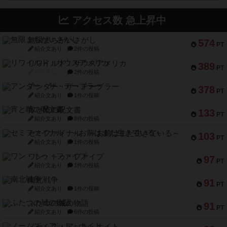
アクセス数 急上昇中
無限まちがいさがし
574
PT
紹介文あり
2件の投稿
リワイルド：サウスアメリカ
389
PT
紹介文なし
2件の投稿
アンダー・ザ・テーブラー
378
PT
紹介文あり
1件の投稿
宵と暁の呪文書
133
PT
紹介文あり
8件の投稿
セミファイナル ～お前はまだ生きている～
103
PT
紹介文あり
1件の投稿
ワン・トゥ・ファイブ
97
PT
紹介文あり
1件の投稿
南北戦争
91
PT
紹介文あり
1件の投稿
ふたつの城の物語
91
PT
紹介文あり
6件の投稿
ノームズ・アット・ナイト