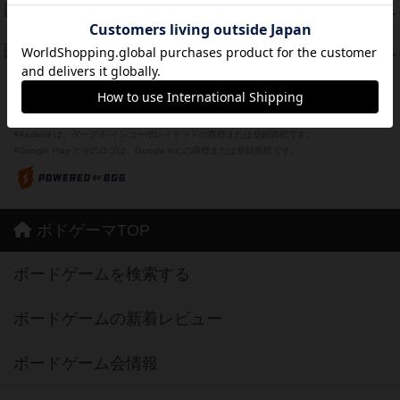
Bitter End ブタペスト救出作戦
45
PT
紹介文なし
1件の投稿
ドコジャン
42
PT
紹介文あり
10件の投稿
※Apple、Apple のロゴ は、米国および他の国々で登録されたApple Inc.の商標です。
※App Store は、Apple Inc.のサービスマークです。
※Android は、グーグル インコーポレイテッドの商標または登録商標です。
※Google Play とそのロゴは、Google Inc.の商標または登録商標です。
ボドゲーマTOP
ボードゲームを検索する
ボードゲームの新着レビュー
ボードゲーム会情報