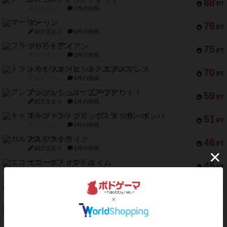
88
PT
紹介文なし
1件の投稿
マーリン
76
PT
紹介文あり
6件の投稿
フラットアイアン
75
PT
紹介文なし
2件の投稿
トランスオリエント・エクスプレス
70
PT
紹介文なし
1件の投稿
アンブッシュ！：ムーブアウト！
59
PT
紹介文あり
1件の投稿
キャプテン・フリップ：イスラ・ボンバ
51
PT
紹介文なし
2件の投稿
ガルフストライク
46
PT
紹介文あり
1件の投稿
エコーズ・オブ・タイム
45
PT
紹介文なし
8件の投稿
スカルキング
45
PT
紹介文あり
12件の投稿
海兵隊
45
PT
紹介文あり
1件の投稿