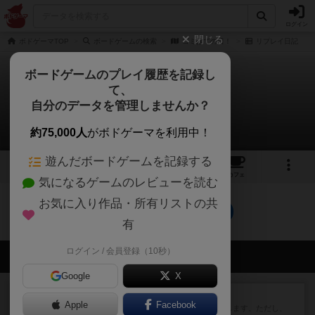
ログイン
閉じる
ボドゲーマTOP
ボードゲームの検索
ゴミ捨ての日！
リプレイ日記
ボードゲームのプレイ履歴を記録し
て、
ゴミ捨ての日！
自分のデータを管理しませんか？
0件のリプレイ日記
約75,000人
がボドゲーマを利用中！
遊んだボードゲームを記録する
2
1
1
トップ
画像
動画
レビュー
カフェ
気になるゲームのレビューを読む
お気に入り作品・所有リストの共
ゴミ捨ての日！のトップに戻る
有
ログイン / 会員登録（10秒）
会員の新しい投稿
Google
X
レビュー
ふたつの街の物語
Apple
Facebook
タイルを4×4で並べて街づくりします。ただし、