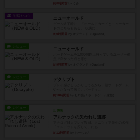
約8時間前
by くみ
戦略やコツ
ニューオールド
ゲーム終了時に、「オールドカードとニューカー
ドのどちらもある」 状態に...
約9時間前
by オグランド（Oguland）
レビュー
ニューオールド
ボードゲームを1,000個以上持っているユーザー視
点で良かった点と悪か...
約9時間前
by オグランド（Oguland）
レビュー
デクリプト
プレイ感がしっかりしてるから、超ボードゲーム
やったなって感じ。パーティ...
約10時間前
by ヒロ(新！ボードゲーム家族)
レビュー
充実
アルナックの失われし遺跡
アナログ対人プレイ数回。クニツィア先生の名作
「エルドラドを探して」にあ...
約12時間前
by おーちゃん