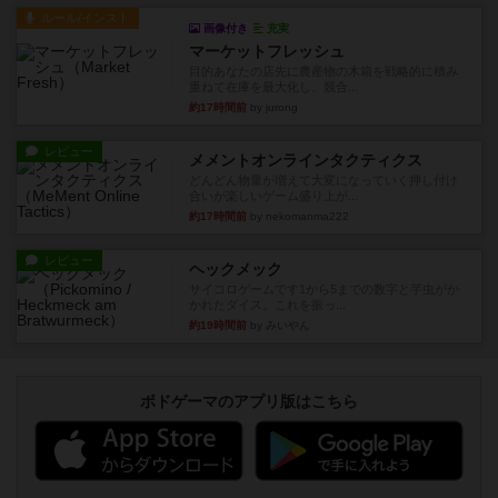
ルール/インスト
画像付き
充実
マーケットフレッシュ
目的あなたの店先に農産物の木箱を戦略的に積み
重ねて在庫を最大化し、競合...
約17時間前
by jurong
レビュー
メメントオンラインタクティクス
どんどん物量が増えて大変になっていく押し付け
合いが楽しいゲーム盛り上が...
約17時間前
by nekomanma222
レビュー
ヘックメック
サイコロゲームです1から5までの数字と芋虫がか
かれたダイス。これを振っ...
約19時間前
by みいやん
ボドゲーマのアプリ版はこちら