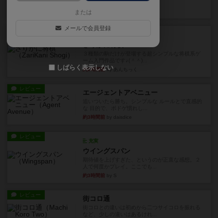
街は各プレイヤーの間にあ...
約2時間前
by ジェイとと
または
メールで会員登録
ルール/インスト
画像付き
ざりかに将棋
３種類の駒だけが登場する超シンプルな将棋系ゲ
ーム入門作品です♪(＾＾)...
しばらく表示しない
約2時間前
by あんちっく
レビュー
エージェントアベニュー
追いついたら勝ち。シンプルな ルールとで直感的
な 目的で、ボドゲ慣れし...
約3時間前
by daisdice
レビュー
充実
ウイングスパン
期待値を上げすぎた、というのが正直な感想。２
人で何度かプレイ。ここでも...
約3時間前
by S
レビュー
街コロ通
街コロとの違いは初めから二つサイコロを振れる
など、少しの違いはあるけれ...