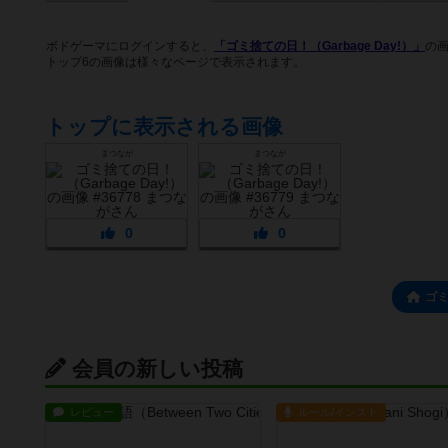
ボドゲーマにログインすると、
「ゴミ捨ての日！（Garbage Day!）」
の
トップ6の画像は様々なページで表示されます。
トップに表示される画像
まつなが
まつなが
0
0
ゴ
会員の新しい投稿
レビュー
ルール/インスト