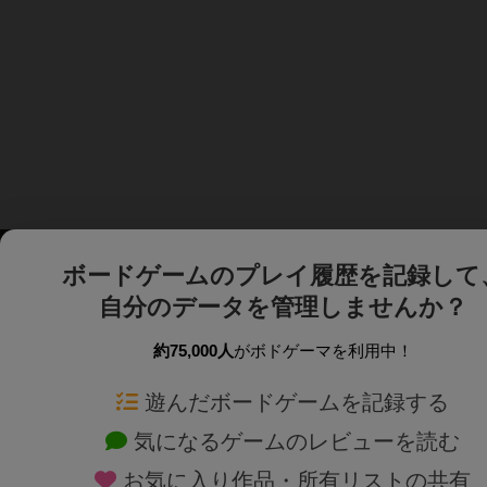
ボードゲームのプレイ履歴を記録して
自分のデータを管理しませんか？
約75,000人
がボドゲーマを利用中！
ボドゲーマTOP
ボードゲーム通販
遊んだボードゲームを記録する
気になるゲームのレビューを読む
ボードゲームを検索する
新作・再入荷情報
お気に入り作品・所有リストの共有
ボードゲームの新着レビュー
定番ボードゲームの通販