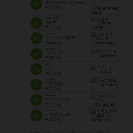
2
テラフォーミングマーズ
位
2395名
Stone Garden
3
枯山水
位
2280名
Viticulture
4
ワイナリーの四季
位
2272名
Agricola
5
アグリコラ
位
2120名
Azul
6
アズール
位
2034名
Splendor
7
宝石の煌き
位
2030名
Wingspan
8
ウイングスパン
位
2006名
7 Wonders
9
世界の七不思議
位
1920名
※Apple、Apple のロゴ は、米国および他の国々で登録された