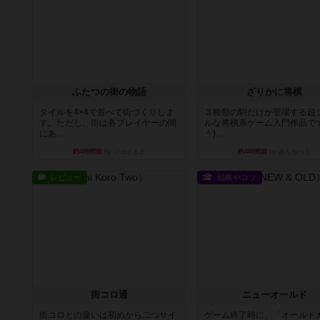
ふたつの街の物語
ざりかに将棋
タイルを4×4で並べて街づくりしま
３種類の駒だけが登場する超
す。ただし、街は各プレイヤーの間
ルな将棋系ゲーム入門作品です
にあ...
＾)...
約4時間前
by ジェイとと
約4時間前
by あんちっく
レビュー
戦略やコツ
街コロ通
ニューオールド
街コロとの違いは初めから二つサイ
ゲーム終了時に、「オールド