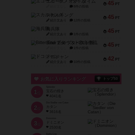
エコーズ・オブ・タイム
45
PT
紹介文なし
8件の投稿
スカルキング
45
PT
紹介文あり
12件の投稿
海兵隊
45
PT
紹介文あり
1件の投稿
Bitter End ブタペスト救出作戦
45
PT
紹介文なし
1件の投稿
ドコジャン
42
PT
紹介文あり
10件の投稿
お気に入りランキング
トップ50
Splendor
1
宝石の煌き
位
4041名
Die Siedler von Catan
2
カタン
位
3616名
Dominion
3
ドミニオン
位
2530名
Battle Line