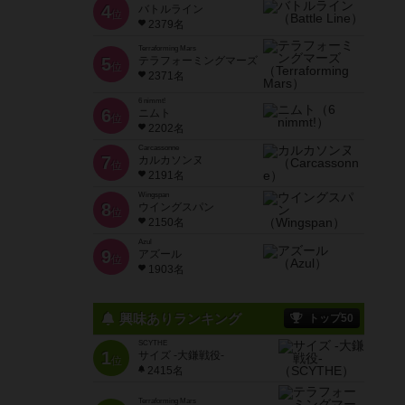
4
バトルライン
位
2379名
Terraforming Mars
5
テラフォーミングマーズ
位
2371名
6 nimmt!
6
ニムト
位
2202名
Carcassonne
7
カルカソンヌ
位
2191名
Wingspan
8
ウイングスパン
位
2150名
Azul
9
アズール
位
1903名
興味ありランキング
トップ50
SCYTHE
1
サイズ -大鎌戦役-
位
2415名
Terraforming Mars