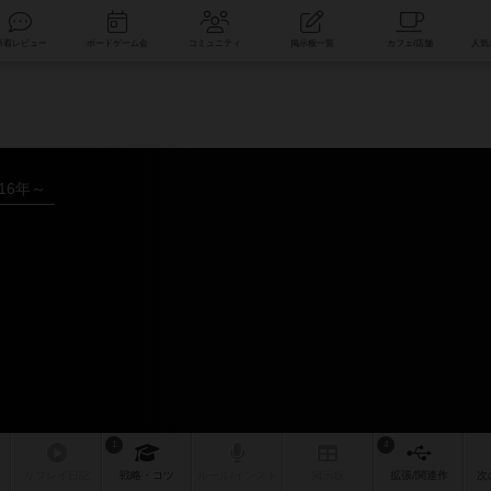
索
新着レビュー
ボードゲーム会
コミュニティ
掲示板一覧
016年～
1
4
リプレイ
日記
戦略
・コツ
ルール
/インスト
掲示板
拡張/関連
作
次