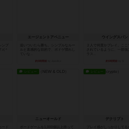
エージェントアベニュー
ウイングスパン
シンプ
追いついたら勝ち。シンプルなルー
２人で何度かプレイ。ここ
♪(＾
ルと直感的な目的で、ボドゲ慣れし
されているように、一部強
ていな...
ラス...
約5時間前
by daisdice
約5時間前
by S
レビュー
レビュー
ニューオールド
デクリプト
カード
ボードゲームを1,000個以上持って
プレイ感がしっかりしてる