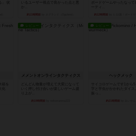
」 状
いるユーザー視点で良かった点と悪
ボードゲームやったなって
か...
ーティ...
nd）
約11時間前
by オグランド（Oguland）
約12時間前
by ヒロ(新！ボードゲ
レビュー
レビュー
ュ
メメントオンラインタクティクス
ヘックメック
木箱を
どんどん物量が増えて大変になって
サイコロゲームです1から
大化
いく押し付け合いが楽しいゲーム盛
字と芋虫がかかれたダイス
り上が...
振っ...
約19時間前
by nekomanma222
約21時間前
by みいやん