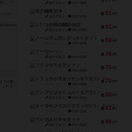
PT
感じ。パ
紹介文あり
1件の投稿
南北戦争
91
PT
ーム家族)
紹介文あり
1件の投稿
ふたつの城の物語
91
PT
紹介文あり
6件の投稿
ノームズ・アット・ナイト
88
PT
紹介文なし
1件の投稿
マーリン
76
PT
紹介文あり
6件の投稿
フラットアイアン
75
PT
紹介文なし
2件の投稿
トランスオリエント・エクスプレス
70
5までの数
PT
紹介文なし
1件の投稿
。これを
アンブッシュ！：ムーブアウト！
59
PT
紹介文あり
1件の投稿
キャプテン・フリップ：イスラ・ボンバ
51
PT
紹介文なし
2件の投稿
ガルフストライク
46
PT
紹介文あり
1件の投稿