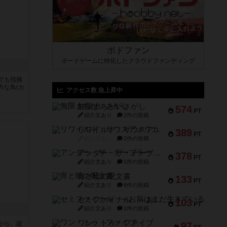
ボドファン
ボードゲームに特化したクラウドファンディング
でも指摘
力な鳥(カ
アクセス数 急上昇中
無限まちがいさがし
574
PT
紹介文あり
2件の投稿
リワイルド：サウスアメリカ
389
PT
紹介文なし
2件の投稿
アンダー・ザ・テーブラー
378
PT
紹介文あり
1件の投稿
宵と暁の呪文書
133
PT
紹介文あり
8件の投稿
セミファイナル ～お前はまだ生きている～
103
PT
紹介文あり
1件の投稿
ワン・トゥ・ファイブ
から、超
97