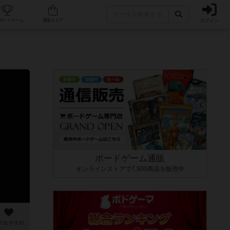
ログイン
カフェ/店舗
人気ボードゲーム
通販ストア
ボードゲーム通販
オンラインストアで7,500商品を販売中
のおすすめ