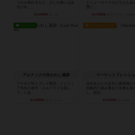
コロを振れるなど、少しの違いはあ
とニューカードのどちらもある
るけれ...
態に...
約10時間前
by くみ
約11時間前
by オグランド（Ogula
レビュー
ルール/インスト
アルナックの失われし遺跡
マーケットフレッシ
アナログ対人プレイ数回。クニツィ
目的あなたの店先に農産物の
ア先生の名作「エルドラドを探し
戦略的に積み重ねて在庫を最
て」にあ...
し、競合...
約14時間前
by おーちゃん
約19時間前
by jurong