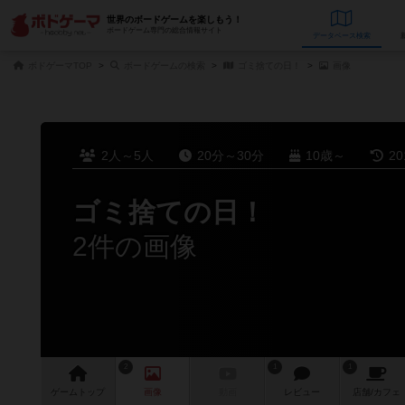
世界のボードゲームを楽しもう！
ボードゲーム専門の総合情報サイト
データベース
検
ボドゲーマTOP
ボードゲームの検索
ゴミ捨ての日！
画像
2人～5人
20分～30分
10歳～
2
ゴミ捨ての日！
2件の画像
2
1
1
ゲーム
トップ
画像
動画
レビュー
店舗/
カフェ