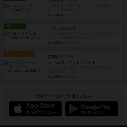
ジャスト・ワン
まぁ面白かった‼️よくテレビとかのバラエティなん
かで、お題がわからずに...
約13時間前
by みいやん
レビュー
ピタッコカルタ
ボドゲ相席会でプレイしましたひらがなが書かれ
たカードを2枚まで手をつけ...
約14時間前
by みいやん
ルール/インスト
画像付き
充実
ノームズ・アット・ナイト
ベネボレンス女王は、忠実な臣民を称えるための
祝宴を開こうとしています。...
約14時間前
by jurong
ボドゲーマのアプリ版はこちら