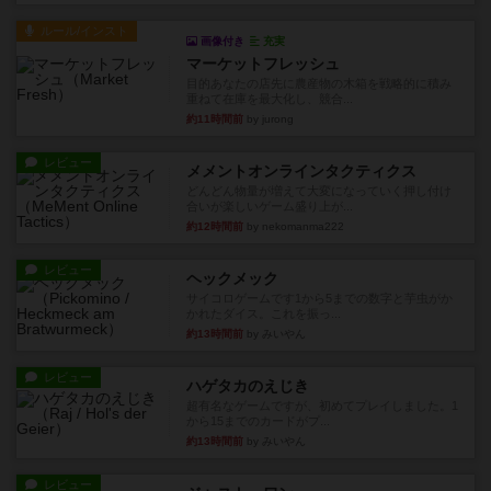
ルール/インスト
画像付き
充実
マーケットフレッシュ
目的あなたの店先に農産物の木箱を戦略的に積み
重ねて在庫を最大化し、競合...
約11時間前
by jurong
レビュー
メメントオンラインタクティクス
どんどん物量が増えて大変になっていく押し付け
合いが楽しいゲーム盛り上が...
約12時間前
by nekomanma222
レビュー
ヘックメック
サイコロゲームです1から5までの数字と芋虫がか
かれたダイス。これを振っ...
約13時間前
by みいやん
レビュー
ハゲタカのえじき
超有名なゲームですが、初めてプレイしました。1
から15までのカードがプ...
約13時間前
by みいやん
レビュー