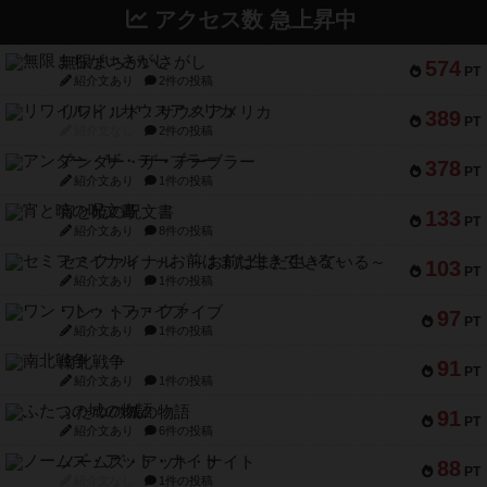
アクセス数 急上昇中
無限まちがいさがし
574
PT
紹介文あり
2件の投稿
リワイルド：サウスアメリカ
389
PT
紹介文なし
2件の投稿
アンダー・ザ・テーブラー
378
PT
紹介文あり
1件の投稿
宵と暁の呪文書
133
PT
紹介文あり
8件の投稿
セミファイナル ～お前はまだ生きている～
103
PT
紹介文あり
1件の投稿
ワン・トゥ・ファイブ
97
PT
紹介文あり
1件の投稿
南北戦争
91
PT
紹介文あり
1件の投稿
ふたつの城の物語
91
PT
紹介文あり
6件の投稿
ノームズ・アット・ナイト
88
PT
紹介文なし
1件の投稿