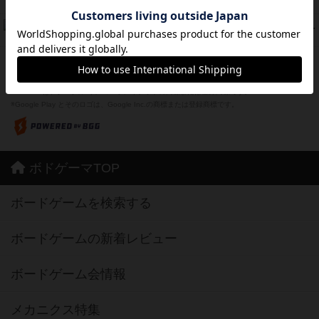
紹介文なし
1件の投稿
ドコジャン
42
PT
紹介文あり
10件の投稿
※Apple、Apple のロゴ は、米国および他の国々で登録されたApple Inc.の商標です。
※App Store は、Apple Inc.のサービスマークです。
※Android は、グーグル インコーポレイテッドの商標または登録商標です。
※Google Play とそのロゴは、Google Inc.の商標または登録商標です。
ボドゲーマTOP
ボードゲームを検索する
ボードゲームの新着レビュー
ボードゲーム会情報
メカニクス特集