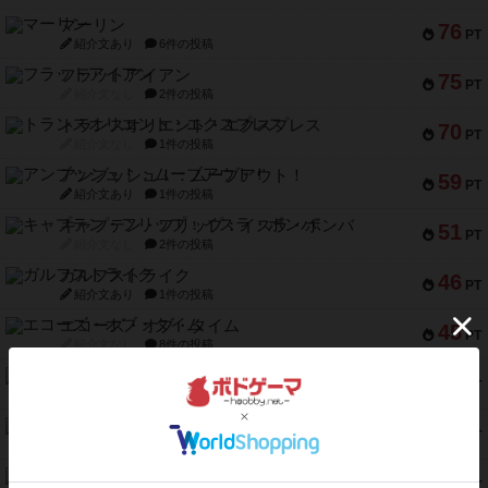
マーリン
76
PT
紹介文あり
6件の投稿
フラットアイアン
75
PT
紹介文なし
2件の投稿
トランスオリエント・エクスプレス
70
PT
紹介文なし
1件の投稿
アンブッシュ！：ムーブアウト！
59
PT
紹介文あり
1件の投稿
キャプテン・フリップ：イスラ・ボンバ
51
PT
紹介文なし
2件の投稿
ガルフストライク
46
PT
紹介文あり
1件の投稿
エコーズ・オブ・タイム
45
PT
紹介文なし
8件の投稿
スカルキング
45
PT
紹介文あり
12件の投稿
海兵隊
45
PT
紹介文あり
1件の投稿
Bitter End ブタペスト救出作戦
45
PT