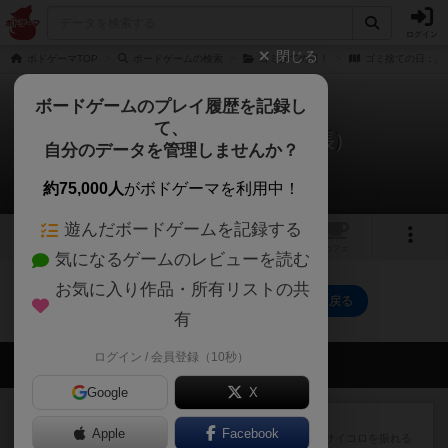
ログイン
閉じる
ボドゲーマTOP
ボードゲームの検索
ゴミ捨ての日！
ゴミ捨ての日：臭
ボードゲームのプレイ履歴を記録し
て、
ゴミ捨ての日：臭い（拡張）
自分のデータを管理しませんか？
0件のリプレイ日記
約75,000人
がボドゲーマを利用中！
遊んだボードゲームを記録する
1
トップ
画像
動画
レビュー
カフェ
気になるゲームのレビューを読む
お気に入り作品・所有リストの共
ゴミ捨ての日：臭い（拡張）のトップに戻る
有
ログイン / 会員登録（10秒）
会員の新しい投稿
Google
X
レビュー
街コロ通
Apple
Facebook
街コロとの違いは初めから二つサイコロを振れる