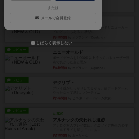
など、少しの違いはあるけれ...
約3時間前
by くみ
または
メールで会員登録
戦略やコツ
ニューオールド
ゲーム終了時に、「オールドカードとニューカー
ドのどちらもある」 状態に...
約4時間前
by オグランド（Oguland）
しばらく表示しない
レビュー
ニューオールド
ボードゲームを1,000個以上持っているユーザー視
点で良かった点と悪か...
約4時間前
by オグランド（Oguland）
レビュー
デクリプト
プレイ感がしっかりしてるから、超ボードゲーム
やったなって感じ。パーティ...
約5時間前
by ヒロ(新！ボードゲーム家族)
レビュー
充実
アルナックの失われし遺跡
アナログ対人プレイ数回。クニツィア先生の名作
「エルドラドを探して」にあ...
約7時間前
by おーちゃん