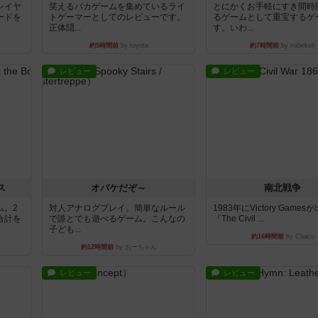
レイヤ
笑えるバカゲームを集めているライ
とにかくお手軽にすき間時
ードを
トゲーマーとしてのレビューです。
るゲームとして重宝するゲ
正体隠...
す。いわ...
約5時間前
by toyota
約7時間前
by nabekoh
レビュー
レビュー
ス
オバケだぞ～
南北戦争
ム。2
対人アナログプレイ。簡単なルール
1983年にVictory Game
合計を
で誰とでも遊べるゲーム。こんなの
『The Civil ...
子ども...
約16時間前
by Chaco
約12時間前
by おーちゃん
レビュー
レビュー