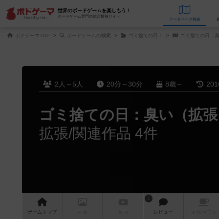
世界のボードゲームを楽しもう！
ボードゲーム専門の総合情報サイト
データベース
検
ボドゲーマTOP
ボードゲームの検索
ゴミ捨ての日！
ゴミ捨ての日：臭
2人～5人
20分～30分
8歳～
20
ゴミ捨ての日：臭い（拡張
拡張/関連作品 4件
1
ゲーム
トップ
画像
動画
レビュー
店舗/
カフェ