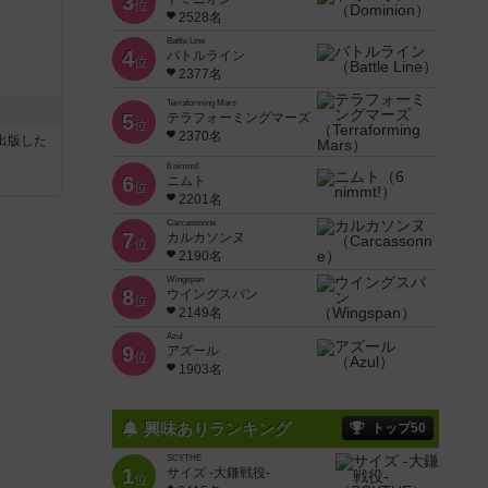
3
位
2528名
Battle Line
4
バトルライン
位
2377名
Terraforming Mars
5
テラフォーミングマーズ
位
2370名
sが出版した
6 nimmt!
6
ニムト
位
2201名
Carcassonne
7
カルカソンヌ
位
2190名
Wingspan
8
ウイングスパン
位
2149名
Azul
9
アズール
位
1903名
興味ありランキング
トップ50
SCYTHE
1
サイズ -大鎌戦役-
位