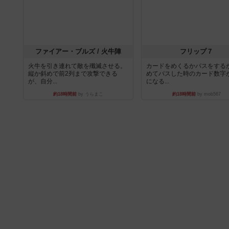
ファイアー・ブルズ / 火牛陣
フリップ７
火牛を引き連れて敵を殲滅させる。
カードをめくるかパスをする
縦か斜めで前2列まで攻撃できる
めてパスした時のカード数字
が、自分...
になる...
約18時間前
by うらまこ
約18時間前
by mob567