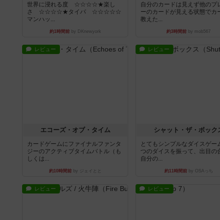
世界に浸れる度 ☆☆☆☆★楽し
自分のカードは見えず他のプ
さ ☆☆☆☆★タイパ ☆☆☆☆☆
ーのカードが見える状態でカ
マンハッ...
教えた...
約1時間前
by DKnewyork
約3時間前
by mob567
レビュー
レビュー
エコーズ・オブ・タイム
シャット・ザ・ボック
カードゲームにファイナルファンタ
とてもシンプルなダイスゲー
ジーのアクティブタイムバトル（も
つのダイスを振って、出目の
しくは...
自分の...
約10時間前
by ジェイとと
約11時間前
by OSAっち
レビュー
レビュー