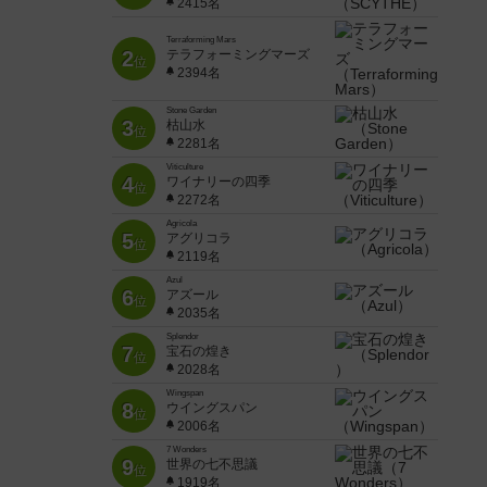
2415名
Terraforming Mars
2
テラフォーミングマーズ
位
2394名
Stone Garden
3
枯山水
位
2281名
Viticulture
4
ワイナリーの四季
位
2272名
Agricola
5
アグリコラ
位
2119名
Azul
6
アズール
位
2035名
Splendor
7
宝石の煌き
位
2028名
Wingspan
8
ウイングスパン
位
2006名
7 Wonders
9
世界の七不思議
位
1919名