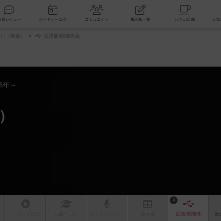
索
新着レビュー
ボードゲーム会
コミュニティ
掲示板一覧
い（拡張）
拡張版/関連作品
16年～
）
4
リプレイ
日記
戦略
・コツ
ルール
/インスト
掲示板
拡張/関連
作
次