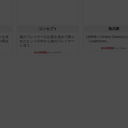
コンセプト
海兵隊
かを決
親のプレイヤーがお題を決めて限ら
1988年にVictory Game
が得点
れたヒントの中から他のプレイヤー
『Leathernec...
に当て...
約18時間前
by Chaco
約18時間前
by mob567