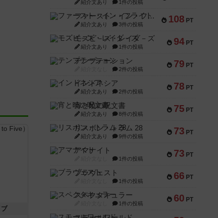
紹介文あり
1件の投稿
ファースト・イン・フライト
108
PT
紹介文あり
3件の投稿
モズビ－ズ・レイダ－ズ
94
PT
紹介文あり
1件の投稿
テンプテーション
79
PT
紹介文なし
2件の投稿
インドネシア
78
PT
紹介文あり
2件の投稿
宵と暁の呪文書
75
PT
紹介文あり
8件の投稿
リスボン・トラム 28
73
PT
紹介文あり
9件の投稿
アマナイト
73
PT
紹介文なし
1件の投稿
ブラヴェスト
66
PT
紹介文なし
1件の投稿
スペクタキュラー
60
PT
紹介文なし
1件の投稿
イブ
スモールワールド