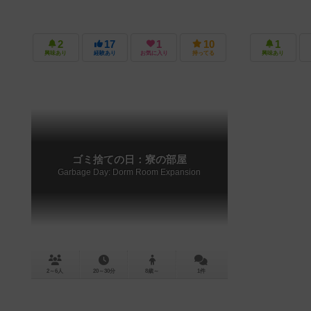
2
17
1
10
1
興味あり
経験あり
お気に入り
持ってる
興味あり
ゴミ捨ての日：寮の部屋
Garbage Day: Dorm Room Expansion
2～6人
20～30分
8歳～
1件