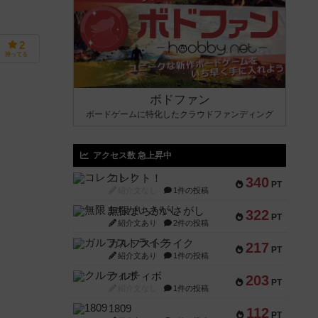
2
持ってる
ボドファン
ボードゲームに特化したクラウドファンディング
アクセス数 急上昇中
コレクト！
340
PT
紹介文なし
1件の投稿
無限まちがいさがし
322
PT
紹介文あり
2件の投稿
ガルフストライク
217
PT
紹介文あり
1件の投稿
クルティボ
203
PT
紹介文なし
1件の投稿
1809
112
PT