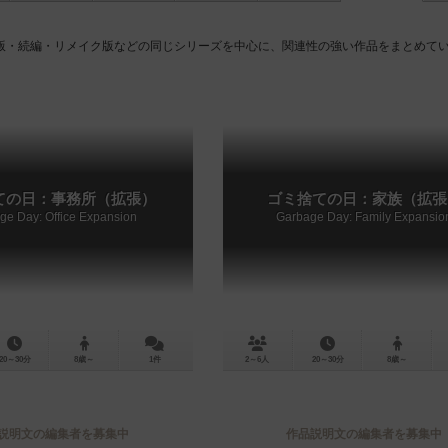
版・続編・リメイク版などの同じシリーズを中心に、関連性の強い作品をまとめて
ての日：事務所（拡張）
ゴミ捨ての日：家族（拡張
ge Day: Office Expansion
Garbage Day: Family Expansio
20～30分
8歳～
1件
2～6人
20～30分
8歳～
説明文の編集者を募集中
作品説明文の編集者を募集中