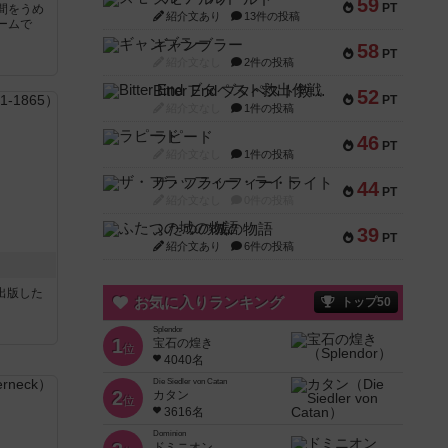
59
PT
間をうめ
紹介文あり
13件の投稿
ームで
ギャンブラー
58
PT
紹介文なし
2件の投稿
Bitter End ブタペスト救出作戦
52
PT
紹介文なし
1件の投稿
ラピード
46
PT
紹介文なし
1件の投稿
ザ・フラッフィー・ライト
44
PT
紹介文なし
0件の投稿
ふたつの城の物語
39
PT
紹介文あり
6件の投稿
sが出版した
お気に入りランキング
トップ50
Splendor
1
宝石の煌き
位
4040名
Die Siedler von Catan
2
カタン
位
3616名
Dominion
ドミニオン