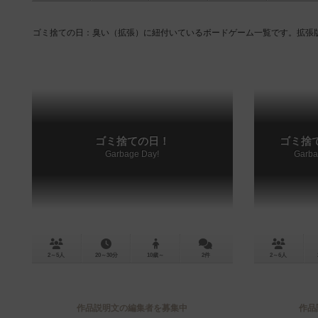
ゴミ捨ての日：臭い（拡張）に紐付いているボードゲーム一覧です。拡張
ゴミ捨ての日！
ゴミ捨
Garbage Day!
Garba
2～5人
20～30分
10歳～
2件
2～6人
作品説明文の編集者を募集中
作品