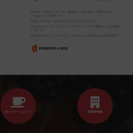
※Apple、Apple のロゴ は、米国および他の国々で登録された
Apple Inc.の商標です。
※App Store は、Apple Inc.のサービスマークです。
※Android は、グーグル インコーポレイテッドの商標または登録商
標です。
※Google Play とそのロゴは、Google Inc.の商標または登録商標で
す。
ボードゲームカフェ
運営者情報