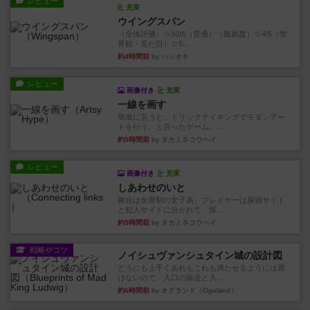
レビュー
充実
ウイングスパン
（全体評価）☆10/6（普通）（難易度）☆4/5（世
界観・見た目）☆5...
約4時間前
by ハシオキ
レビュー
画像付き
充実
一線を画す
簡単に言うと、トリックテイキングでモダンアー
トを行う、と言ったゲーム。...
約5時間前
by タカミネコウヘイ
レビュー
画像付き
充実
しあわせのいと
舞台は全寮制の女子高。プレイヤーは探偵サイド
と犯人サイドに分かれて、探...
約5時間前
by タカミネコウヘイ
戦略やコツ
ノイシュヴァンシュタイン城の設計図
どうにも上手くあれもこれも満たせるようには置
けないので、入口の除去と入...
約6時間前
by オグランド（Oguland）