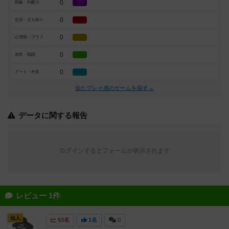
0
戦略・判断力
0
交渉・立ち回り
0
心理戦・ブラフ
0
攻防・戦闘
0
アート・外見
似たプレイ感のゲームを探す→
データに関する報告
ログインするとフォームが表示されます
レビュー 1件
仙人
53名
1名
0