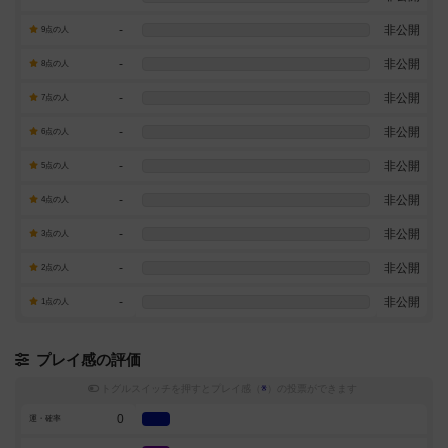
-
非公開
9点の人
-
非公開
8点の人
-
非公開
7点の人
-
非公開
6点の人
-
非公開
5点の人
-
非公開
4点の人
-
非公開
3点の人
-
非公開
2点の人
-
非公開
1点の人
プレイ感の評価
トグルスイッチを押すとプレイ感（
※
）の投票ができます
0
運・確率