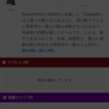
Chaco
AvalonHill社が1992年に出版した『Gangsters』
は三通りの勝ち方がある上に、誰の配下でもな
い警察官や一般人の駒も移動させられるので、
局面毎の判断が難しいゲームです。しかも、配
下であるゴロツキ、妖婦、凶悪犯と、盤上に複
数の駒が存在する警察官や一般人にも対応し...
続きを読む（約2ヶ月前）
リプレイ 0件
投稿を募集しています
戦略やコツ 0件