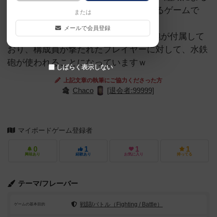
悪事が世の中を支配した時代を再現するゲームで
または
す。
メールで会員登録
尚、本作には『Gangsters』には水鉄砲が付属して
おり、構成員が撃たれたプレイヤーに対して、水鉄
砲が使われることになっていますｗ
しばらく表示しない
上記文章の執筆にご協力くださった方
Chaco
[退会者:99999]
マイボードゲーム登録者
0
1
1
1
興味あり
経験あり
お気に入り
持ってる
テーマ/フレーバー
戦闘/バトル（Fighting / Battle）
ゲームの基本目的