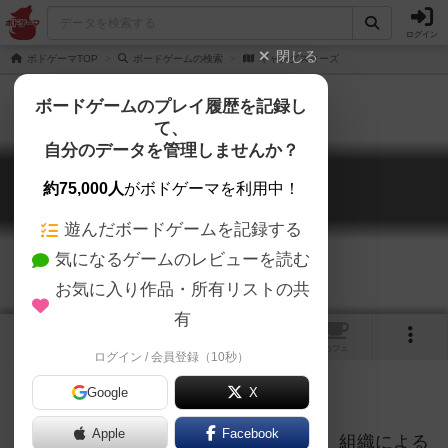
ログイン
閉じる
ボドゲーマTOP
ボードゲームの検索
ギャングスターズ
ボードゲームのプレイ履歴を記録し
て、
自分のデータを管理しませんか？
ギャングスターズ
約75,000人
がボドゲーマを利用中！
Gangsters
遊んだボードゲームを記録する
気になるゲームのレビューを読む
お気に入り作品・所有リストの共
有
1
トップ
画像
動画
レビュー
カフェ
ログイン / 会員登録（10秒）
水鉄砲入りのボードゲームｗ
Google
X
Apple
Facebook
『ギャングスターズ』禁酒法が存在し、組織による