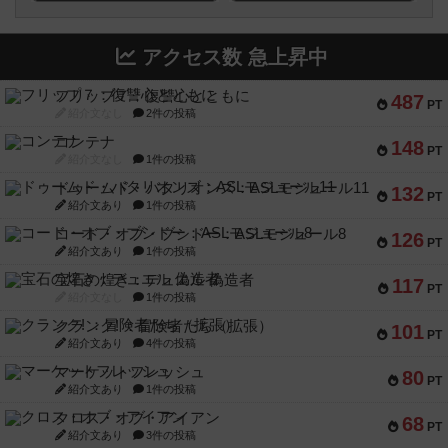
アクセス数 急上昇中
フリップ７：復讐心とともに
487
PT
紹介文なし
2件の投稿
コンテナ
148
PT
紹介文なし
1件の投稿
ドゥームド・バタリオンズ：ASLモジュール11
132
PT
紹介文あり
1件の投稿
コード・オブ・ブシドー：ASLモジュール8
126
PT
紹介文あり
1件の投稿
宝石の煌き：デュエル 偽造者
117
PT
紹介文なし
1件の投稿
クランク! ：冒険者たち（拡張）
101
PT
紹介文あり
4件の投稿
マーケットフレッシュ
80
PT
紹介文あり
1件の投稿
クロス・オブ・アイアン
68
PT
紹介文あり
3件の投稿