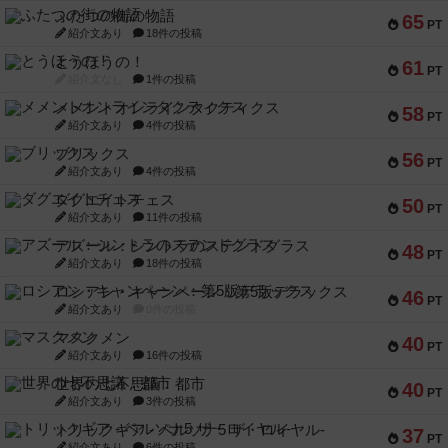
ふたつの街の物語
65
PT
紹介文あり
18件の投稿
とうほうの！
61
PT
紹介文なし
1件の投稿
メメントオンラインタクティクス
58
PT
紹介文あり
4件の投稿
ブリックス
56
PT
紹介文あり
4件の投稿
ダグエイトチェス
50
PT
紹介文あり
11件の投稿
アズール：シントラのステンドグラス
48
PT
紹介文あり
18件の投稿
ロシアン・キャンペーン：第5版デラックス
46
PT
紹介文あり
0件の投稿
マスクメン
40
PT
紹介文あり
16件の投稿
世界の七不思議：都市
40
PT
紹介文あり
3件の投稿
トリックギア - ペルソナ5 ザ・ロイヤル-
37
PT
紹介文あり
6件の投稿