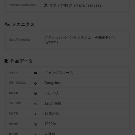
マフィア/極道（Mafia / Yakuza）
主要登場人物/職業や生物
メカニクス
アクションポイントシステム（Action Point
行動に関する仕組み
System）
作品データ
ギャングスターズ
タイトル
Gangsters
原題・英題表記
2人～5人
参加人数
120分前後
プレイ時間
12歳から
対象年齢
1992年～
発売時期
未登録
参考価格