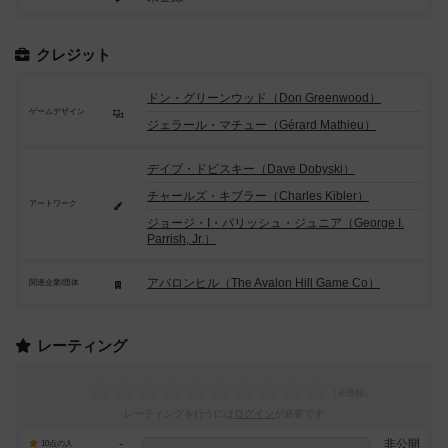
クレジット
ドン・グリーンウッド（Don Greenwood）
ゲームデザイン
ジェラール・マチュー（Gérard Mathieu）
デイブ・ドビスキー（Dave Dobyski）
チャールズ・キブラー（Charles Kibler）
アートワーク
ジョージ・I・パリッシュ・ジュニア（George I.
Parrish, Jr.）
アバロンヒル（The Avalon Hill Game Co）
関連企業/団体
レーティング
レーティングを行うには
ログイン
が必要です
-
非公開
10点の人