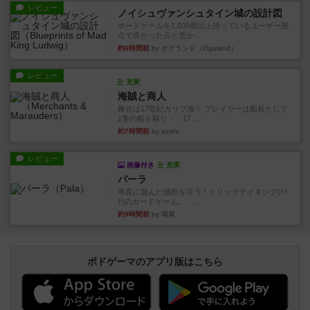
レビュー
ノイシュヴァンシュタイン城の設計図
ボードゲームを1,000個以上持っているユーザー視
点で良かった点と悪か...
約6時間前
by オグランド（Oguland）
レビュー
充実
海賊と商人
舞台は17世紀カリブ海！ プレイヤーは船長として
1隻の船を駆り・・17...
約7時間前
by yuishi
レビュー
画像付き
充実
パーラ
率直に遊んだ感想を言う！トリックテイキング(ﾄﾘ
ﾃ)のカードゲーム。 ...
約9時間前
by 鳴屋
ボドゲーマのアプリ版はこちら