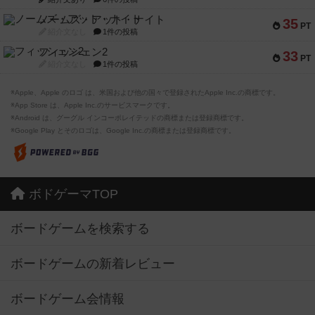
ノームズ・アット・ナイト
35
PT
紹介文なし
1件の投稿
フィッシェン2
33
PT
紹介文なし
1件の投稿
※Apple、Apple のロゴ は、米国および他の国々で登録されたApple Inc.の商標です。
※App Store は、Apple Inc.のサービスマークです。
※Android は、グーグル インコーポレイテッドの商標または登録商標です。
※Google Play とそのロゴは、Google Inc.の商標または登録商標です。
ボドゲーマTOP
ボードゲームを検索する
ボードゲームの新着レビュー
ボードゲーム会情報