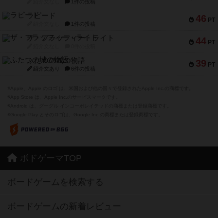
紹介文なし
1件の投稿
ラピード
46
PT
紹介文なし
1件の投稿
ザ・フラッフィー・ライト
44
PT
紹介文なし
0件の投稿
ふたつの城の物語
39
PT
紹介文あり
6件の投稿
※Apple、Apple のロゴ は、米国および他の国々で登録されたApple Inc.の商標です。
※App Store は、Apple Inc.のサービスマークです。
※Android は、グーグル インコーポレイテッドの商標または登録商標です。
※Google Play とそのロゴは、Google Inc.の商標または登録商標です。
ボドゲーマTOP
ボードゲームを検索する
ボードゲームの新着レビュー