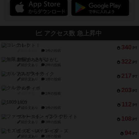
アクセス数 急上昇中
コレクト！
340
PT
紹介文なし
1件の投稿
無限まちがいさがし
322
PT
紹介文あり
2件の投稿
ガルフストライク
217
PT
紹介文あり
1件の投稿
クルティボ
203
PT
紹介文なし
1件の投稿
1809
112
PT
紹介文あり
1件の投稿
ファースト・イン・フライト
108
PT
紹介文あり
3件の投稿
モズビ－ズ・レイダ－ズ
94
PT
紹介文あり
1件の投稿