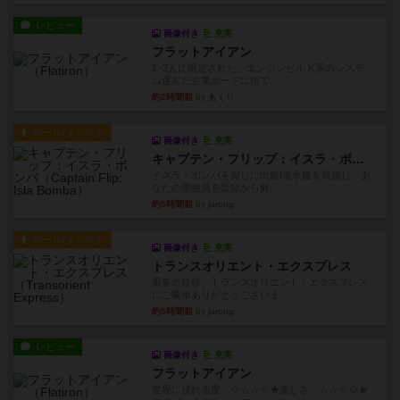
レビュー
画像付き
充実
フラットアイアン
1~2人に限定された、エンジンビルド系のシステ
ム選んだ企業ボードに街で...
約2時間前
by あくり
ルール/インスト
画像付き
充実
キャプテン・フリップ：イスラ・ボンバ
イスラ・ボンバを探しに出航!潜水艦を装備し、あ
なたの乗組員を監獄から解...
約5時間前
by jurong
ルール/インスト
画像付き
充実
トランスオリエント・エクスプレス
乗客の皆様、トランスオリエント・エクスプレス
にご乗車ありがとうございま...
約5時間前
by jurong
レビュー
画像付き
充実
フラットアイアン
世界に浸れる度 ☆☆☆☆★楽しさ ☆☆☆☆★