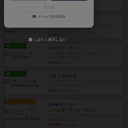
かれたダイス。これを振っ...
9分前
by みいやん
または
メールで会員登録
レビュー
ハゲタカのえじき
超有名なゲームですが、初めてプレイしました。1
から15までのカードがプ...
17分前
by みいやん
しばらく表示しない
レビュー
ジャスト・ワン
まぁ面白かった‼️よくテレビとかのバラエティなん
かで、お題がわからずに...
22分前
by みいやん
レビュー
ピタッコカルタ
ボドゲ相席会でプレイしましたひらがなが書かれ
たカードを2枚まで手をつけ...
30分前
by みいやん
ルール/インスト
画像付き
充実
ノームズ・アット・ナイト
ベネボレンス女王は、忠実な臣民を称えるための
祝宴を開こうとしています。...
約1時間前
by jurong