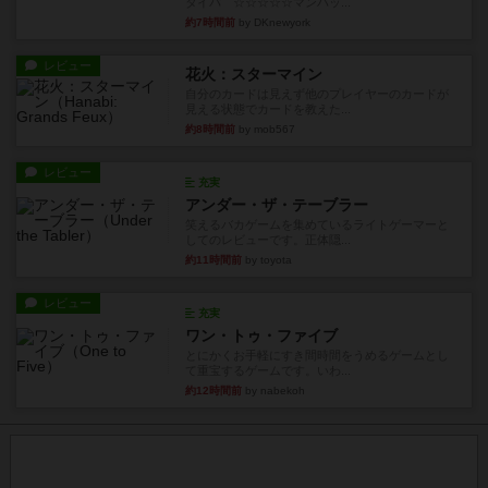
タイパ ☆☆☆☆☆マンハッ...
約7時間前
by DKnewyork
レビュー
花火：スターマイン
自分のカードは見えず他のプレイヤーのカードが
見える状態でカードを教えた...
約8時間前
by mob567
レビュー
充実
アンダー・ザ・テーブラー
笑えるバカゲームを集めているライトゲーマーと
してのレビューです。正体隠...
約11時間前
by toyota
レビュー
充実
ワン・トゥ・ファイブ
とにかくお手軽にすき間時間をうめるゲームとし
て重宝するゲームです。いわ...
約12時間前
by nabekoh