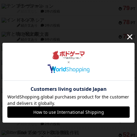
テンプテーション
79
PT
紹介文なし
2件の投稿
インドネシア
78
PT
紹介文あり
2件の投稿
宵と暁の呪文書
75
PT
紹介文あり
8件の投稿
リスボン・トラム 28
73
PT
紹介文あり
9件の投稿
アマナイト
73
PT
紹介文なし
1件の投稿
ブラヴェスト
66
PT
紹介文なし
1件の投稿
スペクタキュラー
60
PT
紹介文なし
1件の投稿
スモールワールド
59
PT
紹介文あり
13件の投稿
ギャンブラー
58
PT
紹介文なし
2件の投稿
Bitter End ブタペスト救出作戦
52
PT