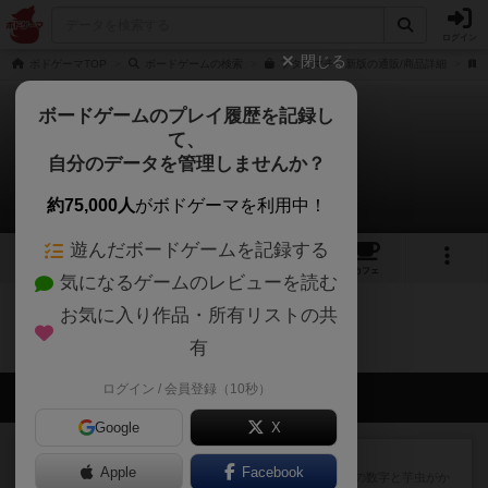
ログイン
閉じる
ボドゲーマTOP
ボードゲームの検索
フタリマチ 新版の通販/商品詳細
ボードゲームのプレイ履歴を記録し
て、
フタリマチ
自分のデータを管理しませんか？
0件のルール/インスト
約75,000人
がボドゲーマを利用中！
遊んだボードゲームを記録する
4
3
22
トップ
画像
動画
レビュー
カフェ
気になるゲームのレビューを読む
お気に入り作品・所有リストの共
フタリマチのトップに戻る
有
ログイン / 会員登録（10秒）
会員の新しい投稿
Google
X
レビュー
ヘックメック
Apple
Facebook
サイコロゲームです1から5までの数字と芋虫がか