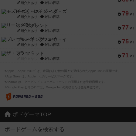
PT
紹介文あり
1件の投稿
モズビ－ズ・レイダ－ズ
79
PT
紹介文あり
1件の投稿
リー対グラント
77
PT
紹介文あり
1件の投稿
ブレーキング・アウェイ
75
PT
紹介文あり
4件の投稿
ザ・フラッド
71
PT
紹介文なし
1件の投稿
※Apple、Apple のロゴ は、米国および他の国々で登録されたApple Inc.の商標です。
※App Store は、Apple Inc.のサービスマークです。
※Android は、グーグル インコーポレイテッドの商標または登録商標です。
※Google Play とそのロゴは、Google Inc.の商標または登録商標です。
ボドゲーマTOP
ボードゲームを検索する