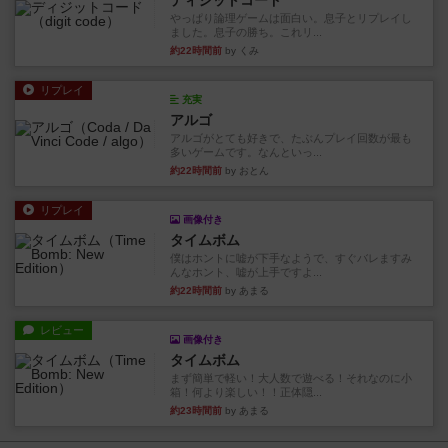
ディジットコード
やっぱり論理ゲームは面白い。息子とリプレイし
ました。息子の勝ち。これリ...
約22時間前
by くみ
リプレイ
充実
アルゴ
アルゴがとても好きで、たぶんプレイ回数が最も
多いゲームです。なんといっ...
約22時間前
by おとん
リプレイ
画像付き
タイムボム
僕はホントに嘘が下手なようで、すぐバレますみ
んなホント、嘘が上手ですよ...
約22時間前
by あまる
レビュー
画像付き
タイムボム
まず簡単で軽い！大人数で遊べる！それなのに小
箱！何より楽しい！！正体隠...
約23時間前
by あまる