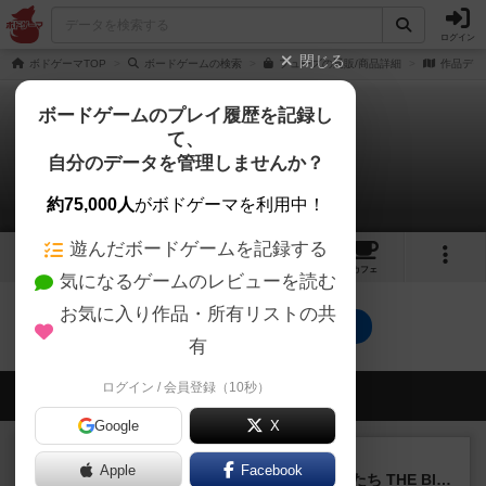
ログイン
閉じる
ボドゲーマTOP
ボードゲームの検索
フューズの通販/商品詳細
作品デー
ボードゲームのプレイ履歴を記録し
て、
ヒューズ / フューズ
自分のデータを管理しませんか？
0件の戦略やコツ
約75,000人
がボドゲーマを利用中！
遊んだボードゲームを記録する
4
4
22
トップ
画像
動画
レビュー
カフェ
気になるゲームのレビューを読む
お気に入り作品・所有リストの共
ヒューズ / フューズのトップに戻る
有
ログイン / 会員登録（10秒）
会員の新しい投稿
Google
X
レビュー
画像付き
Apple
Facebook
アグリコラ：牧場の動物たち THE BIG BOX