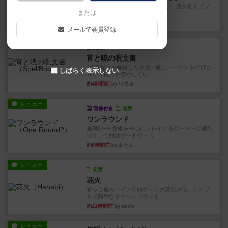
長らく積みゲーになってましたが、腰を据えてプ
または
レイできましたのでやってみ...
約1時間前
by くみ
メールで会員登録
レビュー
充実
宵と暁の呪文書
4/5点呪文を修得したり使い魔にトークンを捧げた
しばらく表示しない
りして得点を増やしてい...
約4時間前
by ワタル
レビュー
画像付き
充実
ワンラウンド
星5軽〜中量級を中心にプレイするゲーマーの感想
です。今回はボードゲーム...
約8時間前
by おとん
レビュー
充実
花火
ずっと前のドイツ年間ゲーム大賞ながら、シンプ
ルで簡単な小ゲームで今でも...
約11時間前
by tamio
レビュー