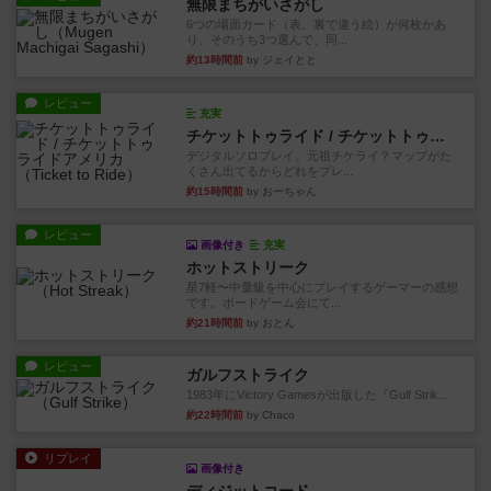
無限まちがいさがし
6つの場面カード（表、裏で違う絵）が何枚かあ
り、そのうち3つ選んで、同...
約13時間前
by ジェイとと
レビュー
充実
チケットトゥライド / チケットトゥライドアメリカ
デジタルソロプレイ。元祖チケライ？マップがた
くさん出てるからどれをプレ...
約15時間前
by おーちゃん
レビュー
画像付き
充実
ホットストリーク
星7軽〜中量級を中心にプレイするゲーマーの感想
です。ボードゲーム会にて...
約21時間前
by おとん
レビュー
ガルフストライク
1983年にVictory Gamesが出版した『Gulf Strik...
約22時間前
by Chaco
リプレイ
画像付き