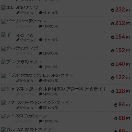
エレメンツ
232
PT
紹介文あり
4件の投稿
バー！パーティー
212
PT
紹介文なし
1件の投稿
ギョッと
154
PT
紹介文あり
1件の投稿
クルティボ
152
PT
紹介文なし
1件の投稿
ブラヴェスト
140
PT
紹介文なし
1件の投稿
ドブル：ポケットモンスター
122
PT
紹介文あり
4件の投稿
ジャンヌ・ダルク-オルレアン ドロー＆ライト
118
PT
紹介文なし
5件の投稿
ファースト・イン・フライト
94
PT
紹介文あり
3件の投稿
ダイススローン
88
PT
紹介文なし
1件の投稿
ガルフストライク
80