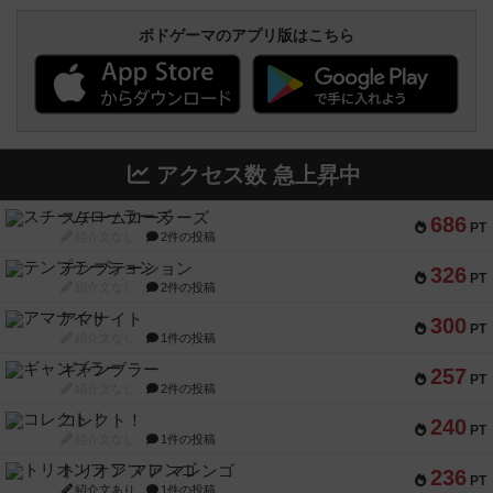
ボドゲーマのアプリ版はこちら
アクセス数 急上昇中
スチームローラーズ
686
PT
紹介文なし
2件の投稿
テンプテーション
326
PT
紹介文なし
2件の投稿
アマナイト
300
PT
紹介文なし
1件の投稿
ギャンブラー
257
PT
紹介文なし
2件の投稿
コレクト！
240
PT
紹介文なし
1件の投稿
トリオンフ ア マレンゴ
236
PT
紹介文あり
1件の投稿