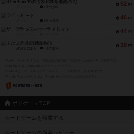
Bitter End ブタペスト救出作戦
52
PT
紹介文なし
1件の投稿
ラピード
46
PT
紹介文なし
1件の投稿
ザ・フラッフィー・ライト
44
PT
紹介文なし
0件の投稿
ふたつの城の物語
39
PT
紹介文あり
6件の投稿
※Apple、Apple のロゴ は、米国および他の国々で登録されたApple Inc.の商標です。
※App Store は、Apple Inc.のサービスマークです。
※Android は、グーグル インコーポレイテッドの商標または登録商標です。
※Google Play とそのロゴは、Google Inc.の商標または登録商標です。
ボドゲーマTOP
ボードゲームを検索する
ボードゲームの新着レビュー