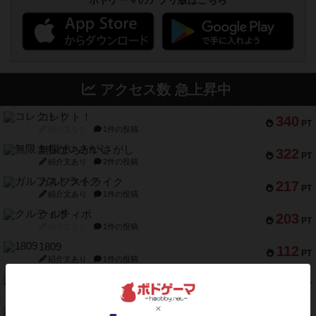
ボドゲーマのアプリ版はこちら
アクセス数 急上昇中
コレクト！
340
PT
紹介文なし
1件の投稿
無限まちがいさがし
322
PT
紹介文あり
2件の投稿
ガルフストライク
217
PT
紹介文あり
1件の投稿
クルティボ
203
PT
紹介文なし
1件の投稿
1809
112
PT
紹介文あり
1件の投稿
ファースト・イン・フライト
108
PT
紹介文あり
3件の投稿
モズビ－ズ・レイダ－ズ