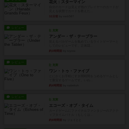
花火：スターマイン
自分のカードは見えず他のプレイヤーのカードが
見える状態でカードを教えた...
32分前
by mob567
レビュー
充実
アンダー・ザ・テーブラー
笑えるバカゲームを集めているライトゲーマーと
してのレビューです。正体隠...
約3時間前
by toyota
レビュー
充実
ワン・トゥ・ファイブ
とにかくお手軽にすき間時間をうめるゲームとし
て重宝するゲームです。いわ...
約4時間前
by nabekoh
レビュー
充実
エコーズ・オブ・タイム
カードゲームにファイナルファンタジーのアクテ
ィブタイムバトル（もしくは...
約8時間前
by ジェイとと