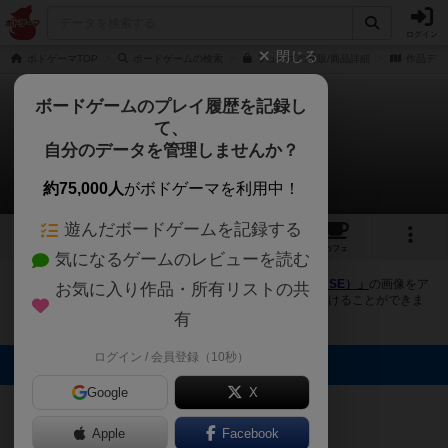
ログイン
閉じる
ボドゲーマTOP
ボードゲームの検索
フューズの通販/商品詳細
作品デー
ボードゲームのプレイ履歴を記録し
て、
ヒューズ / フューズ
自分のデータを管理しませんか？
4件の画像
約75,000人
がボドゲーマを利用中！
遊んだボードゲームを記録する
4
4
22
トップ
画像
動画
レビュー
カフェ
気になるゲームのレビューを読む
ボドゲーマにログインすると、
「ヒューズ / フューズ（FUSE）」
の画像をア
お気に入り作品・所有リストの共
ップロード出来たり、他のユーザーの投稿画像に評価を付けることができま
す。また、トップ6の画像は様々なページで表示されます。
有
ログイン / 会員登録（10秒）
トップに表示される画像
Google
ボドゲーマ運営
X
事務局
まつなが
BG825
鏡餅
Apple
Facebook