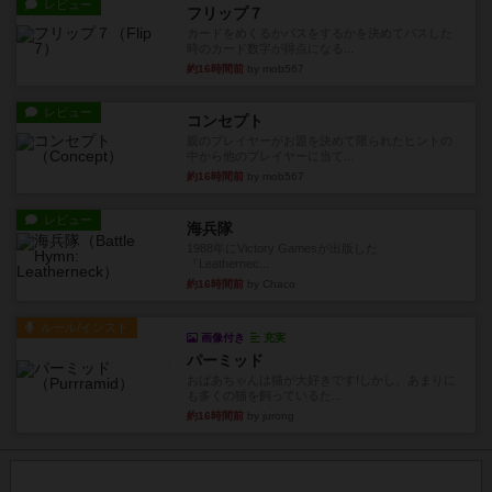
レビュー
フリップ７
カードをめくるかパスをするかを決めてパスした
時のカード数字が得点になる...
約16時間前
by mob567
レビュー
コンセプト
親のプレイヤーがお題を決めて限られたヒントの
中から他のプレイヤーに当て...
約16時間前
by mob567
レビュー
海兵隊
1988年にVictory Gamesが出版した
『Leathernec...
約16時間前
by Chaco
ルール/インスト
画像付き
充実
パーミッド
おばあちゃんは猫が大好きです!しかし、あまりに
も多くの猫を飼っているた...
約16時間前
by jurong