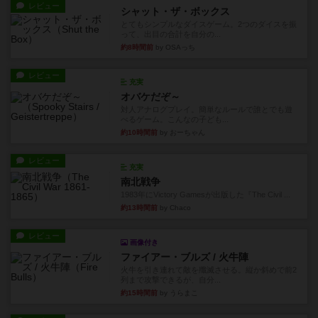
レビュー
シャット・ザ・ボックス
とてもシンプルなダイスゲーム。2つのダイスを振
って、出目の合計を自分の...
約8時間前
by OSAっち
レビュー
充実
オバケだぞ～
対人アナログプレイ。簡単なルールで誰とでも遊
べるゲーム。こんなの子ども...
約10時間前
by おーちゃん
レビュー
充実
南北戦争
1983年にVictory Gamesが出版した『The Civil ...
約13時間前
by Chaco
レビュー
画像付き
ファイアー・ブルズ / 火牛陣
火牛を引き連れて敵を殲滅させる。縦か斜めで前2
列まで攻撃できるが、自分...
約15時間前
by うらまこ