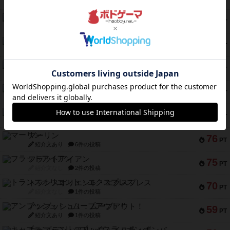
紹介文あり
8件の投稿
セミファイナル ～お前はまだ生きている～
103
PT
紹介文あり
1件の投稿
ワン・トゥ・ファイブ
97
PT
紹介文あり
1件の投稿
南北戦争
91
PT
紹介文あり
1件の投稿
ふたつの城の物語
91
PT
紹介文あり
6件の投稿
ノームズ・アット・ナイト
88
PT
紹介文なし
1件の投稿
マーリン
76
PT
紹介文あり
6件の投稿
フラットアイアン
75
PT
紹介文なし
2件の投稿
トランスオリエント・エクスプレス
70
PT
紹介文なし
1件の投稿
アンブッシュ！：ムーブアウト！
59
PT
紹介文あり
1件の投稿