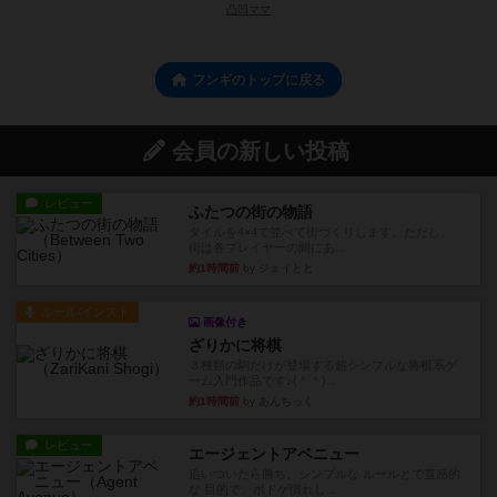
凸凹ママ
フンギのトップに戻る
会員の新しい投稿
レビュー
ふたつの街の物語
タイルを4×4で並べて街づくりします。ただし、
街は各プレイヤーの間にあ...
約1時間前
by ジェイとと
ルール/インスト
画像付き
ざりかに将棋
３種類の駒だけが登場する超シンプルな将棋系ゲ
ーム入門作品です♪(＾＾)...
約1時間前
by あんちっく
レビュー
エージェントアベニュー
追いついたら勝ち。シンプルな ルールとで直感的
な 目的で、ボドゲ慣れし...