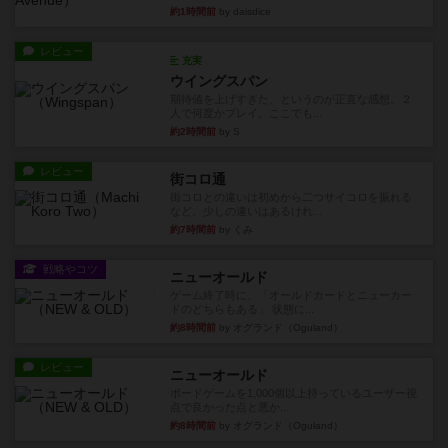
約1時間前
by daisdice
レビュー
充実
ウイングスパン
期待値を上げすぎた、というのが正直な感想。２
人で何度かプレイ。ここでも...
約2時間前
by S
レビュー
街コロ通
街コロとの違いは初めから二つサイコロを振れる
など、少しの違いはあるけれ...
約7時間前
by くみ
戦略やコツ
ニューオールド
ゲーム終了時に、「オールドカードとニューカー
ドのどちらもある」 状態に...
約8時間前
by オグランド（Oguland）
レビュー
ニューオールド
ボードゲームを1,000個以上持っているユーザー視
点で良かった点と悪か...
約8時間前
by オグランド（Oguland）