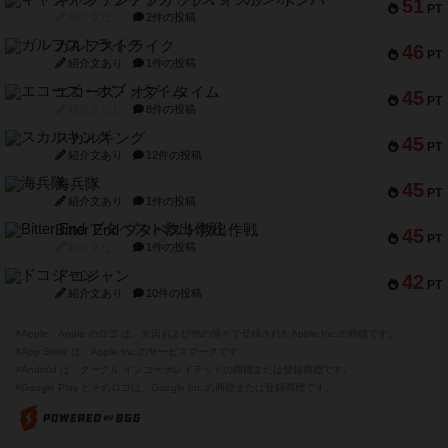
キャプテン・フリップ：イスラ・ボンバ
51
PT
紹介文なし
2件の投稿
ガルフストライク
46
PT
紹介文あり
1件の投稿
エコーズ・オブ・タイム
45
PT
紹介文なし
8件の投稿
スカルキング
45
PT
紹介文あり
12件の投稿
海兵隊
45
PT
紹介文あり
1件の投稿
Bitter End ブタペスト救出作戦
45
PT
紹介文なし
1件の投稿
ドコジャン
42
PT
紹介文あり
10件の投稿
※Apple、Apple のロゴ は、米国および他の国々で登録されたApple Inc.の商標です。
※App Store は、Apple Inc.のサービスマークです。
※Android は、グーグル インコーポレイテッドの商標または登録商標です。
※Google Play とそのロゴは、Google Inc.の商標または登録商標です。