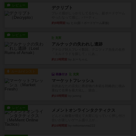
レビュー
デクリプト
プレイ感がしっかりしてるから、超ボードゲーム
やったなって感じ。パーティ...
約9時間前
by ヒロ(新！ボードゲーム家族)
レビュー
充実
アルナックの失われし遺跡
アナログ対人プレイ数回。クニツィア先生の名作
「エルドラドを探して」にあ...
約11時間前
by おーちゃん
ルール/インスト
画像付き
充実
マーケットフレッシュ
目的あなたの店先に農産物の木箱を戦略的に積み
重ねて在庫を最大化し、競合...
約15時間前
by jurong
レビュー
メメントオンラインタクティクス
どんどん物量が増えて大変になっていく押し付け
合いが楽しいゲーム盛り上が...
約16時間前
by nekomanma222