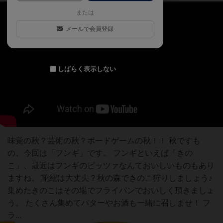
または
メールで会員登録
しばらく表示しない
味覚の秋？芸術の秋？ボードゲームの秋！！ 秋ですも
の、今回は「フンギ」です。 フンギといえば「きの
こ」、最近はフンギのピッツァなんておいしいものもあり
ますね。 靴紐は大丈夫？秋の森できのこ狩りしましょう♪
集めたきのこはその場でフライパンでおいしく頂きましょ
う。 たくさん集めてバターやお酒も一緒に召しませ！ フ
ラ...