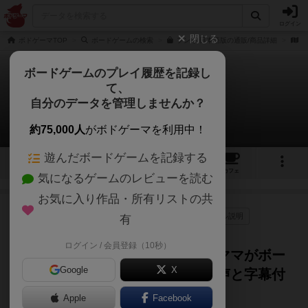
ログイン
閉じる
ボドゲーマTOP
ボードゲームの検索
フンギ 日本語版の通販/商品詳細
作
ボードゲームのプレイ履歴を記録し
て、
フンギ
自分のデータを管理しませんか？
1件の動画
約75,000人
がボドゲーマを利用中！
遊んだボードゲームを記録する
9
1
7
29
トップ
画像
動画
レビュー
カフェ
気になるゲームのレビューを読む
お気に入り作品・所有リストの共
作品紹介
レビュー
プレイ/実況
ルール説明
有
5年弱前
ログイン / 会員登録（10秒）
《フンギ》にゃんこと一緒に凸凹ママがボー
Google
X
ドゲームルール説明 ゆっくり音声と字幕付
き動画でていねい解説
Apple
Facebook