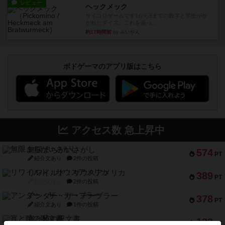
レビュー
ヘックメック
サイコロゲームです1から5までの数字と芋虫がか
かれたダイス。これを振っ...
約17時間前
by みいやん
ボドゲーマのアプリ版はこちら
アクセス数 急上昇中
無限まちがいさがし
574
PT
紹介文あり
2件の投稿
リワイルド：サウスアメリカ
389
PT
紹介文なし
2件の投稿
アンダー・ザ・テーブラー
378
PT
紹介文あり
1件の投稿
宵と暁の呪文書
133
PT