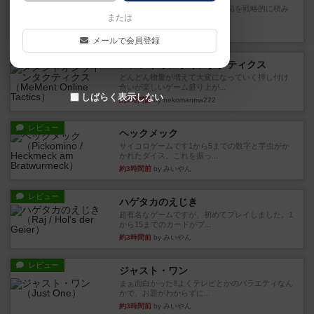
目的あなたの店先に農産物の木箱を戦略的に積み
または
重ねて在庫を最大化し、競合...
40分前
by jurong
メールで会員登録
レビュー
メメントオンラインタクティクス
どんどん物量が増えて大変になっていく押し付け
合いが楽しいゲーム盛り上が...
しばらく表示しない
約1時間前
by nekomanma222
レビュー
ヘックメック
サイコロゲームです1から5までの数字と芋虫がか
かれたダイス。これを振っ...
約3時間前
by みいやん
レビュー
ハゲタカのえじき
超有名なゲームですが、初めてプレイしました。1
から15までのカードがプ...
約3時間前
by みいやん
レビュー
ジャスト・ワン
まぁ面白かった‼️よくテレビとかのバラエティなん
かで、お題がわからずに...
約3時間前
by みいやん