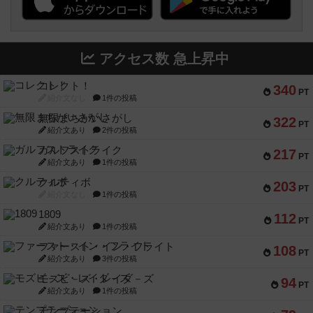
アクセス数 急上昇中
コレクト！
340
PT
紹介文なし
1件の投稿
無限まちがいさがし
322
PT
紹介文あり
2件の投稿
ガルフストライク
217
PT
紹介文あり
1件の投稿
クルティボ
203
PT
紹介文なし
1件の投稿
1809
112
PT
紹介文あり
1件の投稿
ファースト・イン・フライト
108
PT
紹介文あり
3件の投稿
モズビ－ズ・レイダ－ズ
94
PT
紹介文あり
1件の投稿
テンプテーション