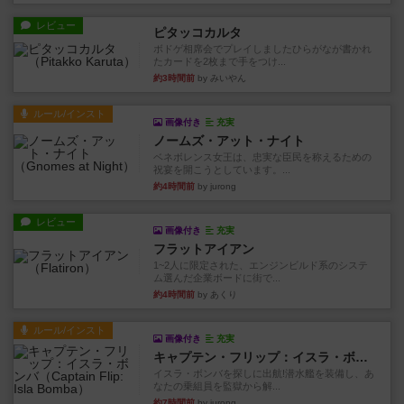
レビュー
ピタッコカルタ
ボドゲ相席会でプレイしましたひらがなが書かれ
たカードを2枚まで手をつけ...
約3時間前
by みいやん
ルール/インスト
画像付き
充実
ノームズ・アット・ナイト
ベネボレンス女王は、忠実な臣民を称えるための
祝宴を開こうとしています。...
約4時間前
by jurong
レビュー
画像付き
充実
フラットアイアン
1~2人に限定された、エンジンビルド系のシステ
ム選んだ企業ボードに街で...
約4時間前
by あくり
ルール/インスト
画像付き
充実
キャプテン・フリップ：イスラ・ボンバ
イスラ・ボンバを探しに出航!潜水艦を装備し、あ
なたの乗組員を監獄から解...
約7時間前
by jurong