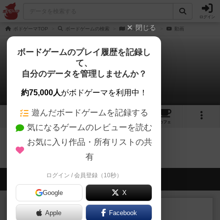
ログイン
閉じる
ボドゲーマTOP
ボードゲームの検索
フルティコラ
動画
ボードゲームのプレイ履歴を記録し
て、
フルティコラ
自分のデータを管理しませんか？
0件の動画
約75,000人
がボドゲーマを利用中！
遊んだボードゲームを記録する
1
2
2
トップ
画像
動画
レビュー
カフェ
気になるゲームのレビューを読む
お気に入り作品・所有リストの共
フルティコラのトップに戻る
有
ログイン / 会員登録（10秒）
会員の新しい投稿
Google
X
ルール/インスト
画像付き
充実
Apple
Facebook
マーケットフレッシュ