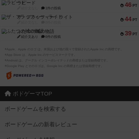
ラピード
46
PT
紹介文なし
1件の投稿
ザ・フラッフィー・ライト
44
PT
紹介文なし
0件の投稿
ふたつの城の物語
39
PT
紹介文あり
6件の投稿
※Apple、Apple のロゴ は、米国および他の国々で登録されたApple Inc.の商標です。
※App Store は、Apple Inc.のサービスマークです。
※Android は、グーグル インコーポレイテッドの商標または登録商標です。
※Google Play とそのロゴは、Google Inc.の商標または登録商標です。
ボドゲーマTOP
ボードゲームを検索する
ボードゲームの新着レビュー