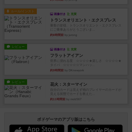
ルール/インスト
画像付き
充実
トランスオリエント・エクスプレス
乗客の皆様、トランスオリエント・エクスプレス
にご乗車ありがとうございま...
約8時間前
by jurong
レビュー
画像付き
充実
フラットアイアン
世界に浸れる度 ☆☆☆☆★楽しさ ☆☆☆☆★
タイパ ☆☆☆☆☆マンハッ...
約9時間前
by DKnewyork
レビュー
花火：スターマイン
自分のカードは見えず他のプレイヤーのカードが
見える状態でカードを教えた...
約11時間前
by mob567
ボドゲーマのアプリ版はこちら