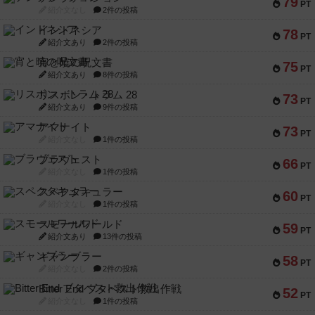
79
PT
紹介文なし
2件の投稿
インドネシア
78
PT
紹介文あり
2件の投稿
宵と暁の呪文書
75
PT
紹介文あり
8件の投稿
リスボン・トラム 28
73
PT
紹介文あり
9件の投稿
アマナイト
73
PT
紹介文なし
1件の投稿
ブラヴェスト
66
PT
紹介文なし
1件の投稿
スペクタキュラー
60
PT
紹介文なし
1件の投稿
スモールワールド
59
PT
紹介文あり
13件の投稿
ギャンブラー
58
PT
紹介文なし
2件の投稿
Bitter End ブタペスト救出作戦
52
PT
紹介文なし
1件の投稿