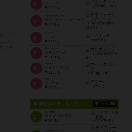
4
バトルライン
位
2378名
Terraforming Mars
5
テラフォーミングマーズ
位
2371名
6 nimmt!
ン
6
ニムト
位
2202名
プレイヤ
カードを
Carcassonne
7
カルカソンヌ
位
2191名
Wingspan
8
ウイングスパン
位
2150名
Azul
9
アズール
位
1903名
興味ありランキング
トップ50
SCYTHE
1
サイズ -大鎌戦役-
位
2415名
Terraforming Mars