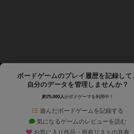
ボードゲームのプレイ履歴を記録して
自分のデータを管理しませんか？
約75,000人
がボドゲーマを利用中！
ボドゲーマTOP
ボードゲーム通販
遊んだボードゲームを記録する
気になるゲームのレビューを読む
ボードゲームを検索する
新作・再入荷情報
お気に入り作品・所有リストの共有
ボードゲームの新着レビュー
定番ボードゲームの通販