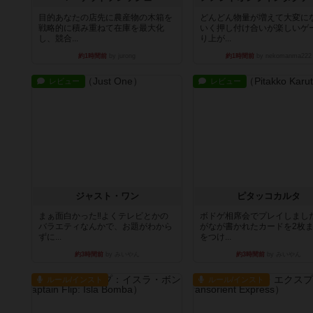
目的あなたの店先に農産物の木箱を
どんどん物量が増えて大変に
戦略的に積み重ねて在庫を最大化
いく押し付け合いが楽しいゲ
し、競合...
り上が...
約1時間前
by jurong
約1時間前
by nekomanma222
レビュー
レビュー
ジャスト・ワン
ピタッコカルタ
まぁ面白かった‼️よくテレビとかの
ボドゲ相席会でプレイしまし
バラエティなんかで、お題がわから
がなが書かれたカードを2枚
ずに...
をつけ...
約3時間前
by みいやん
約3時間前
by みいやん
ルール/インスト
ルール/インスト