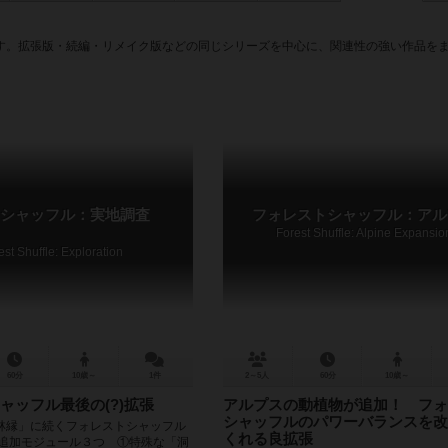
す。拡張版・続編・リメイク版などの同じシリーズを中心に、関連性の強い作品を
シャッフル：実地調査
フォレストシャッフル：アル
Forest Shuffle: Alpine Expansio
est Shuffle: Exploration
60分
10歳～
1件
2～5人
60分
10歳～
ャッフル最後の(?)拡張
アルプスの動植物が追加！ フォ
シャッフルのパワーバランスを改
林縁」に続くフォレストシャッフル
くれる良拡張
 追加モジュール３つ ①特殊な「洞