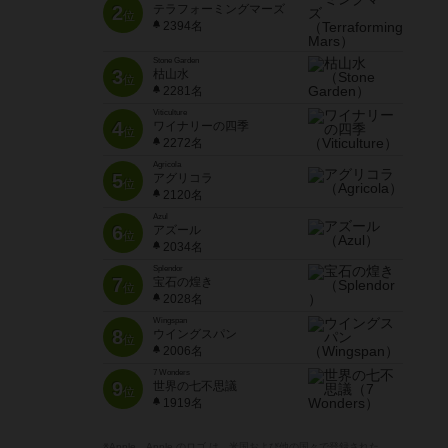
2
テラフォーミングマーズ
位
2394名
Stone Garden
3
枯山水
位
2281名
Viticulture
4
ワイナリーの四季
位
2272名
Agricola
5
アグリコラ
位
2120名
Azul
6
アズール
位
2034名
Splendor
7
宝石の煌き
位
2028名
Wingspan
8
ウイングスパン
位
2006名
7 Wonders
9
世界の七不思議
位
1919名
※Apple、Apple のロゴ は、米国および他の国々で登録された