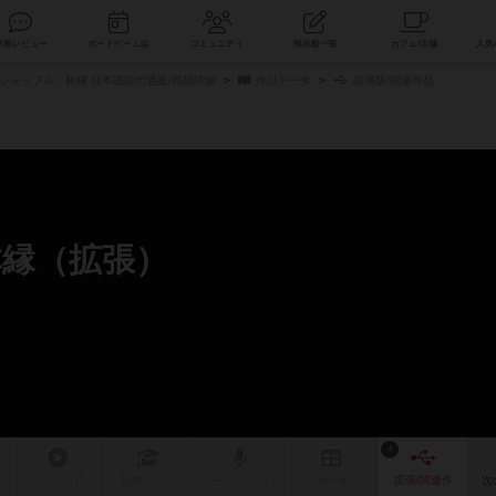
索
新着レビュー
ボードゲーム会
コミュニティ
掲示板一覧
シャッフル：林縁 日本語版の通販/商品詳細
作品データ
拡張版/関連作品
縁（拡張）
4
リプレイ
日記
戦略
・コツ
ルール
/インスト
掲示板
拡張/関連
作
次