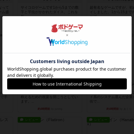
なって
サイコロゲームです1から5までの数
超有名なゲームですが、初
ーム盛
字と芋虫がかかれたダイス。これを
イしました。1から15まで
振っ...
がプ...
約3時間前
by みいやん
約3時間前
by みいやん
ルール/インスト
レビュー
ノームズ・アット・ナイト
フラットアイア
たひら
ベネボレンス女王は、忠実な臣民を
1~2人に限定された、エン
まで手
称えるための祝宴を開こうとしてい
ド系のシステム選んだ企業
ます。...
街で...
約4時間前
by jurong
約4時間前
by あくり
レビュー
レビュー