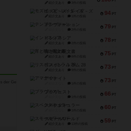
PT
紹介文あり
3件の投稿
モズビ－ズ・レイダ－ズ
94
PT
紹介文あり
1件の投稿
テンプテーション
79
PT
紹介文なし
2件の投稿
インドネシア
78
PT
紹介文あり
2件の投稿
宵と暁の呪文書
75
PT
紹介文あり
8件の投稿
リスボン・トラム 28
73
PT
紹介文あり
9件の投稿
アマナイト
73
PT
紹介文なし
1件の投稿
ブラヴェスト
66
PT
紹介文なし
1件の投稿
スペクタキュラー
60
PT
紹介文なし
1件の投稿
スモールワールド
59
PT
紹介文あり
13件の投稿
き