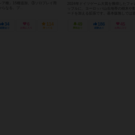
レア種」15種追加、③ソロプレイ用
2024年ドイツゲーム大賞を獲得したフォ
らなる。プ...
ッフルに、ヨーロッパ山岳地帯の樹木や
ードを加える拡張です。基本版無しでは
ん。 追加のアイコンやカードはあ...
34
6
114
49
186
45
経験あり
お気に入り
持ってる
興味あり
経験あり
お気に入り