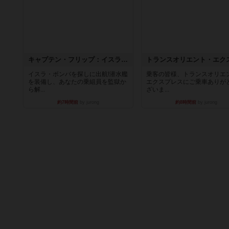
キャプテン・フリップ：イスラ・ボンバ
イスラ・ボンバを探しに出航!潜水艦
乗客の皆様、トランスオリエ
を装備し、あなたの乗組員を監獄か
エクスプレスにご乗車ありが
ら解...
ざいま...
約7時間前
by jurong
約8時間前
by jurong