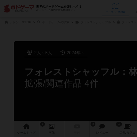
世界のボードゲームを楽しもう！
ボードゲーム専門の総合情報サイト
データベース
検
ボドゲーマTOP
ボードゲームの検索
フォレストシャッフル
フォレスト
2人～5人
2024年～
フォレストシャッフル：林
拡張/関連作品 4件
1
3
28
ゲーム
トップ
画像
動画
レビュー
店舗/
カフェ