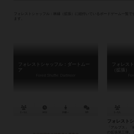
フォレストシャッフル：林縁（拡張）に紐付いているボードゲーム一覧で
ます。
フォレストシャッフル：ダートムー
フォレスト
ア
（拡張）
Forest Shuffle: Dartmoor
For
2～5人
60分
10歳～
3件
1～5人
フォレストシ
「アルプス」「
の拡張第三弾。