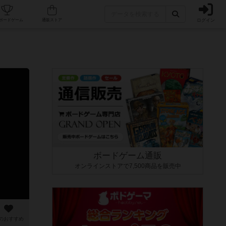
ログイン
カフェ/店舗
人気ボードゲーム
通販ストア
ボードゲーム通販
オンラインストアで7,500商品を販売中
のおすすめ