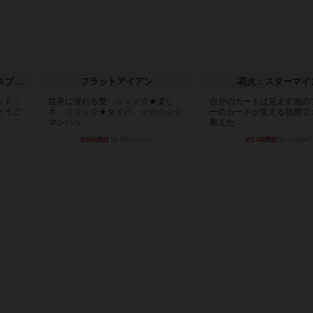
トランスオリエント・エクスプレス
フラットアイアン
花火：スターマイ
ント・
世界に浸れる度 ☆☆☆☆★楽し
自分のカードは見えず他の
とうご
さ ☆☆☆☆★タイパ ☆☆☆☆☆
ーのカードが見える状態で
マンハッ...
教えた...
約9時間前
by DKnewyork
約11時間前
by mob567