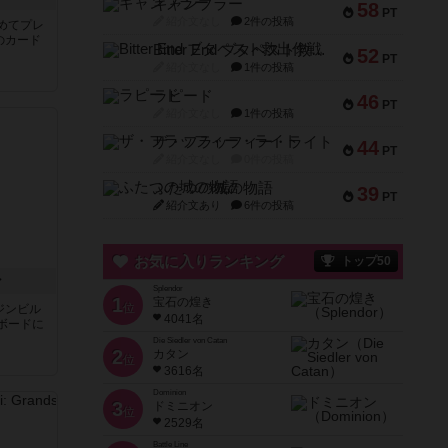
ギャンブラー
58
PT
紹介文なし
2件の投稿
めてプレ
のカード
Bitter End ブタペスト救出作戦
52
PT
紹介文なし
1件の投稿
ラピード
46
PT
紹介文なし
1件の投稿
ザ・フラッフィー・ライト
44
PT
紹介文なし
0件の投稿
ふたつの城の物語
39
PT
紹介文あり
6件の投稿
お気に入りランキング
トップ50
ン
Splendor
1
宝石の煌き
位
ジンビル
4041名
ボードに
Die Siedler von Catan
2
カタン
位
3616名
Dominion
3
ドミニオン
位
2529名
Battle Line