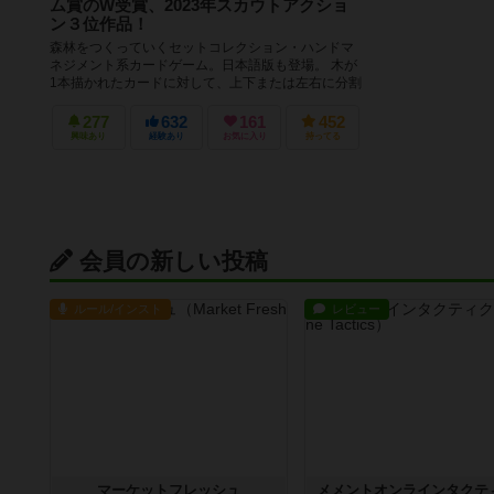
ム賞のW受賞、2023年スカウトアクショ
ン３位作品！
森林をつくっていくセットコレクション・ハンドマ
ネジメント系カードゲーム。日本語版も登場。 木が
1本描かれたカードに対して、上下または左右に分割
された動植物カードを差し込...
277
632
161
452
興味あり
経験あり
お気に入り
持ってる
会員の新しい投稿
ルール/インスト
レビュー
マーケットフレッシュ
メメントオンラインタクテ