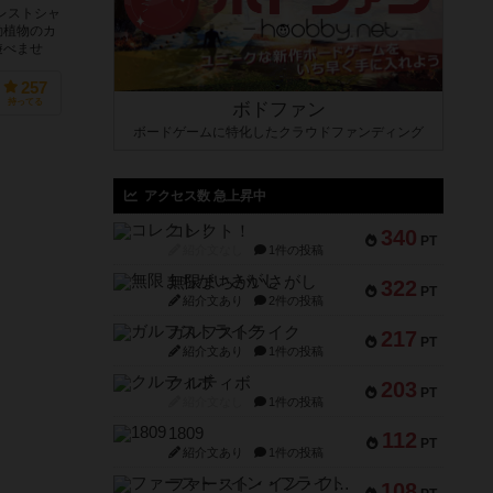
レストシャ
動植物のカ
遊べませ
257
持ってる
ボドファン
ボードゲームに特化したクラウドファンディング
アクセス数 急上昇中
コレクト！
340
PT
紹介文なし
1件の投稿
無限まちがいさがし
322
PT
紹介文あり
2件の投稿
ガルフストライク
217
PT
紹介文あり
1件の投稿
クルティボ
203
PT
紹介文なし
1件の投稿
1809
112
PT
紹介文あり
1件の投稿
ファースト・イン・フライト
108