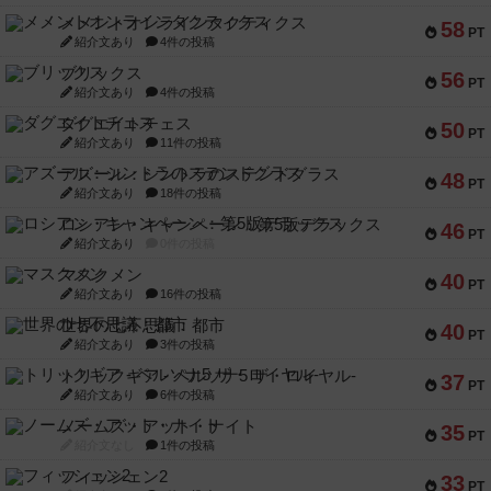
メメントオンラインタクティクス
58
PT
紹介文あり
4件の投稿
ブリックス
56
PT
紹介文あり
4件の投稿
ダグエイトチェス
50
PT
紹介文あり
11件の投稿
アズール：シントラのステンドグラス
48
PT
紹介文あり
18件の投稿
ロシアン・キャンペーン：第5版デラックス
46
PT
紹介文あり
0件の投稿
マスクメン
40
PT
紹介文あり
16件の投稿
世界の七不思議：都市
40
PT
紹介文あり
3件の投稿
トリックギア - ペルソナ5 ザ・ロイヤル-
37
PT
紹介文あり
6件の投稿
ノームズ・アット・ナイト
35
PT
紹介文なし
1件の投稿
フィッシェン2
33
PT