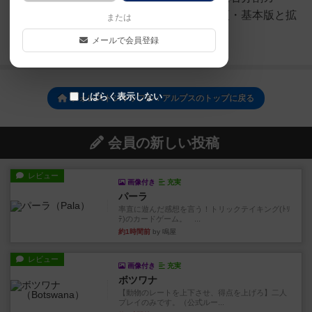
ド」１０枚②ゲームの準備の変更・基本版と拡
または
張版のカードを全て混ぜてシ...
メールで会員登録
続きを読む（約2年前）
しばらく表示しない
フォレストシャッフル：アルプスのトップに戻る
会員の新しい投稿
レビュー
画像付き
充実
パーラ
率直に遊んだ感想を言う！トリックテイキング(ﾄﾘ
ﾃ)のカードゲーム。 ...
約1時間前
by 鳴屋
レビュー
画像付き
充実
ボツワナ
【動物のレートを上下させ、得点を上げろ】二人
プレイのみです。（公式ルー...