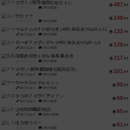
フリップ７：復讐心とともに
487
PT
紹介文なし
2件の投稿
コンテナ
148
PT
紹介文なし
1件の投稿
ドゥームド・バタリオンズ：ASLモジュール11
132
PT
紹介文あり
1件の投稿
コード・オブ・ブシドー：ASLモジュール8
126
PT
紹介文あり
1件の投稿
宝石の煌き：デュエル 偽造者
117
PT
紹介文なし
1件の投稿
クランク! ：冒険者たち（拡張）
101
PT
紹介文あり
4件の投稿
マーケットフレッシュ
80
PT
紹介文あり
1件の投稿
クロス・オブ・アイアン
68
PT
紹介文あり
3件の投稿
ふたつの街の物語
65
PT
紹介文あり
18件の投稿
とうほうの！
61
PT
紹介文なし
1件の投稿