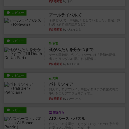
約1時間前
by ネロ
レビュー
アールライバルズ
子供と2人で一時期延々としていました。自宅、旅
行先（新幹線の座席など）...
約2時間前
by ジェイとと
レビュー
充実
死がふたりを分かつまで
ゲーム開始時、各プレイヤーには「最初の配偶
者」がランダムに配られる配偶...
約2時間前
by MIFFYBX
レビュー
充実
パトリツィア
対人アナログプレイ。中世イタリアの貴族の権力
争いをエリアマジョリティで...
約6時間前
by おーちゃん
レビュー
画像付き
AIスペース・パズル
住んでいた惑星が、もうダメになったので宇宙船
に乗り込み脱出をしたが、宇...