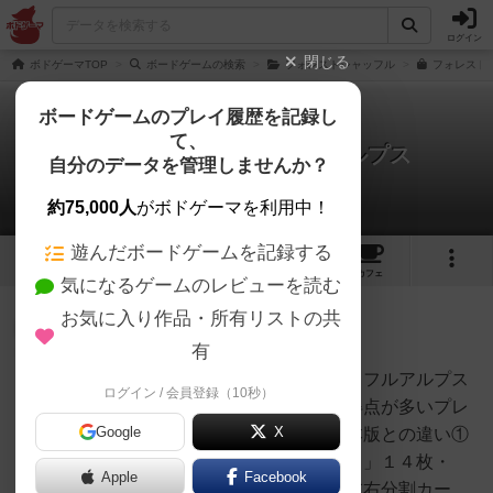
ログイン
閉じる
ボドゲーマTOP
ボードゲームの検索
フォレストシャッフル
フォレストシ
ボードゲームのプレイ履歴を記録し
て、
フォレストシャッフル：アルプス
自分のデータを管理しませんか？
1件のルール/インスト
約75,000人
がボドゲーマを利用中！
遊んだボードゲームを記録する
1
5
45
トップ
画像
動画
レビュー
カフェ
気になるゲームのレビューを読む
お気に入り作品・所有リストの共
神
538名
1名
0
充実
有
１）ゲーム名：フォレストシャッフルアルプス
ログイン / 会員登録（10秒）
Hide
２）勝利条件：ゲーム終了時に得点が多いプレ
Google
X
イヤーが勝利者となる。３）基本版との違い①
カード３６枚が追加・「樹カード」１４枚・
Apple
Facebook
「上下分割カード」１２枚・「左右分割カー