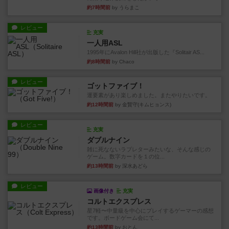
約7時間前
by うらまこ
レビュー
充実
一人用ASL
1995年にAvalon Hill社が出版した『Solitair AS...
約8時間前
by Chaco
レビュー
ゴットファイブ！
運要素があり楽しめました。またやりたいです。
約12時間前
by 金賢守(キムヒョンス)
レビュー
充実
ダブルナイン
雑に死なないラブレターみたいな、そんな感じの
ゲーム。数字カードを１の位...
約13時間前
by 深水あどら
レビュー
画像付き
充実
コルトエクスプレス
星7軽〜中量級を中心にプレイするゲーマーの感想
です。ボードゲーム会にて...
約13時間前
by おとん