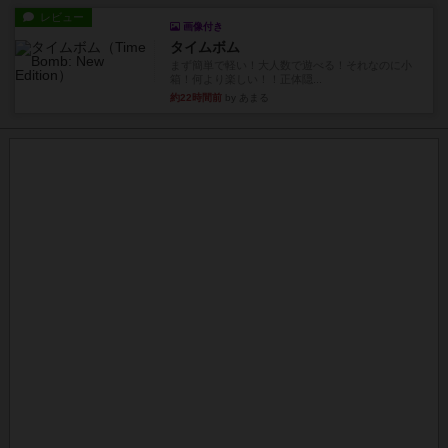
レビュー
画像付き
タイムボム
まず簡単で軽い！大人数で遊べる！それなのに小
箱！何より楽しい！！正体隠...
約22時間前
by あまる