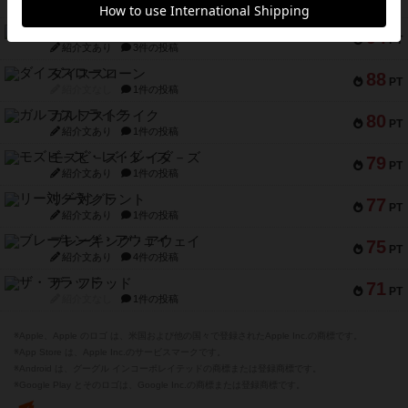
紹介文なし
5件の投稿
ファースト・イン・フライト
94
PT
紹介文あり
3件の投稿
ダイススローン
88
PT
紹介文なし
1件の投稿
ガルフストライク
80
PT
紹介文あり
1件の投稿
モズビ－ズ・レイダ－ズ
79
PT
紹介文あり
1件の投稿
リー対グラント
77
PT
紹介文あり
1件の投稿
ブレーキング・アウェイ
75
PT
紹介文あり
4件の投稿
ザ・フラッド
71
PT
紹介文なし
1件の投稿
※Apple、Apple のロゴ は、米国および他の国々で登録されたApple Inc.の商標です。
※App Store は、Apple Inc.のサービスマークです。
※Android は、グーグル インコーポレイテッドの商標または登録商標です。
※Google Play とそのロゴは、Google Inc.の商標または登録商標です。