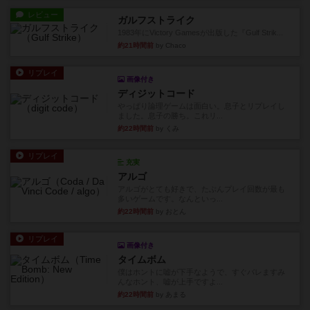
レビュー
ガルフストライク
1983年にVictory Gamesが出版した『Gulf Strik...
約21時間前
by Chaco
リプレイ
画像付き
ディジットコード
やっぱり論理ゲームは面白い。息子とリプレイし
ました。息子の勝ち。これリ...
約22時間前
by くみ
リプレイ
充実
アルゴ
アルゴがとても好きで、たぶんプレイ回数が最も
多いゲームです。なんといっ...
約22時間前
by おとん
リプレイ
画像付き
タイムボム
僕はホントに嘘が下手なようで、すぐバレますみ
んなホント、嘘が上手ですよ...
約22時間前
by あまる