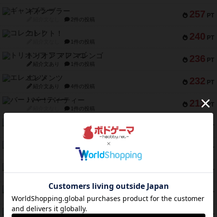
ギャンブラー
257
PT
紹介文なし
2件の投稿
コレクト！
240
PT
紹介文なし
1件の投稿
トリオンフ ア マレンゴ
236
PT
紹介文あり
1件の投稿
エレメンツ
232
PT
紹介文あり
4件の投稿
バー！パーティー
212
PT
紹介文なし
1件の投稿
ギョッと
154
PT
紹介文あり
1件の投稿
クルティボ
152
PT
紹介文なし
1件の投稿
ブラヴェスト
140
PT
紹介文なし
1件の投稿
ドブル：ポケットモンスター
122
PT
紹介文あり
4件の投稿
ジャンヌ・ダルク-オルレアン ドロー＆ライト
118
PT