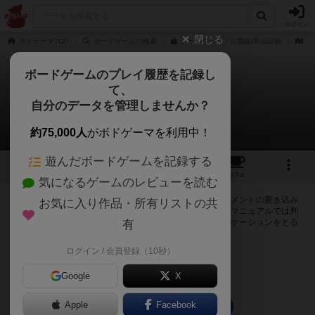
ログイン
閉じる
ボドゲーマTOP
ボードゲームの検索
ノースウッド！の通販/商品詳細
作
ボードゲームのプレイ履歴を記録し
て、
ノースウッド！
自分のデータを管理しませんか？
0件の掲示板
約75,000人
がボドゲーマを利用中！
遊んだボードゲームを記録する
3
5
13
トップ
画像
動画
レビュー
カフェ
気になるゲームのレビューを読む
ログインするとノースウッド！に関する掲示板の作成やコメントの書き込み
お気に入り作品・所有リストの共
が出来るようになります。ルールの疑問やエラッタ情報、マニュアルでは判
断し辛い曖昧な表記等について会員同士で自由にコミュニケーションをとる
有
ことが出来ます。
ログイン / 会員登録（10秒）
ログイン/無料会員登録
Google
X
Apple
Facebook
ノースウッド！のトップに戻る