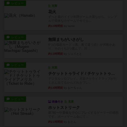
レビュー
充実
花火
ずっと前のドイツ年間ゲーム大賞ながら、シンプ
ルで簡単な小ゲームで今でも...
約10時間前
by tamio
レビュー
無限まちがいさがし
6つの場面カード（表、裏で違う絵）が何枚かあ
り、そのうち3つ選んで、同...
約13時間前
by ジェイとと
レビュー
充実
チケットトゥライド / チケットトゥライドアメリカ
デジタルソロプレイ。元祖チケライ？マップがた
くさん出てるからどれをプレ...
約14時間前
by おーちゃん
レビュー
画像付き
充実
ホットストリーク
星7軽〜中量級を中心にプレイするゲーマーの感想
です。ボードゲーム会にて...
約21時間前
by おとん