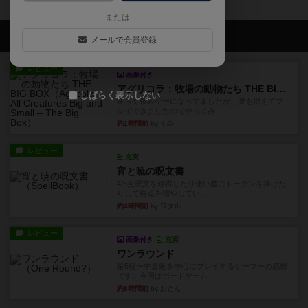
または
会員の新しい投稿
メールで会員登録
レビュー
画像付き
アグリコラ：牧場の動物たち THE BIG BOX
しばらく表示しない
長らく積みゲーになってましたが、腰を据えてプ
レイできましたのでやってみ...
約1時間前
by くみ
レビュー
充実
宵と暁の呪文書
4/5点呪文を修得したり使い魔にトークンを捧げた
りして得点を増やしてい...
約4時間前
by ワタル
レビュー
画像付き
充実
ワンラウンド
星5軽〜中量級を中心にプレイするゲーマーの感想
です。今回はボードゲーム...
約8時間前
by おとん