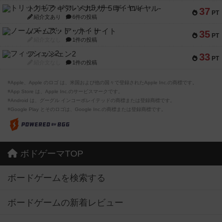
トリックギア - ペルソナ5 ザ・ロイヤル-
37
PT
紹介文あり
6件の投稿
ノームズ・アット・ナイト
35
PT
紹介文なし
1件の投稿
フィッシェン2
33
PT
紹介文なし
1件の投稿
※Apple、Apple のロゴ は、米国および他の国々で登録されたApple Inc.の商標です。
※App Store は、Apple Inc.のサービスマークです。
※Android は、グーグル インコーポレイテッドの商標または登録商標です。
※Google Play とそのロゴは、Google Inc.の商標または登録商標です。
ボドゲーマTOP
ボードゲームを検索する
ボードゲームの新着レビュー