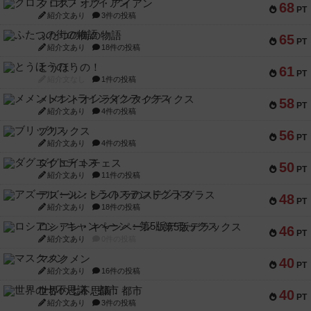
クロス・オブ・アイアン
68
PT
紹介文あり
3件の投稿
ふたつの街の物語
65
PT
紹介文あり
18件の投稿
とうほうの！
61
PT
紹介文なし
1件の投稿
メメントオンラインタクティクス
58
PT
紹介文あり
4件の投稿
ブリックス
56
PT
紹介文あり
4件の投稿
ダグエイトチェス
50
PT
紹介文あり
11件の投稿
アズール：シントラのステンドグラス
48
PT
紹介文あり
18件の投稿
ロシアン・キャンペーン：第5版デラックス
46
PT
紹介文あり
0件の投稿
マスクメン
40
PT
紹介文あり
16件の投稿
世界の七不思議：都市
40
PT
紹介文あり
3件の投稿