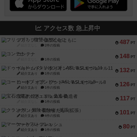
アクセス数 急上昇中
フリップ７：復讐心とともに
487
PT
紹介文なし
2件の投稿
コンテナ
148
PT
紹介文なし
1件の投稿
ドゥームド・バタリオンズ：ASLモジュール11
132
PT
紹介文あり
1件の投稿
コード・オブ・ブシドー：ASLモジュール8
126
PT
紹介文あり
1件の投稿
宝石の煌き：デュエル 偽造者
117
PT
紹介文なし
1件の投稿
クランク! ：冒険者たち（拡張）
101
PT
紹介文あり
4件の投稿
マーケットフレッシュ
80
PT
紹介文あり
1件の投稿