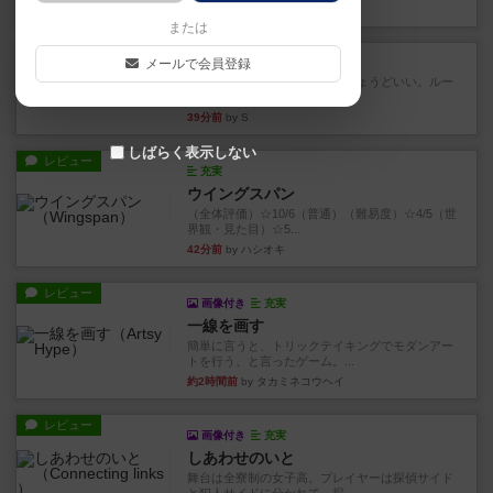
18分前
by Chaco
または
レビュー
チャオチャオ
メールで会員登録
３～４人でわいわい遊ぶのにちょうどいい。ルー
ルは他の方が分かりやすく書...
39分前
by S
しばらく表示しない
レビュー
充実
ウイングスパン
（全体評価）☆10/6（普通）（難易度）☆4/5（世
界観・見た目）☆5...
42分前
by ハシオキ
レビュー
画像付き
充実
一線を画す
簡単に言うと、トリックテイキングでモダンアー
トを行う、と言ったゲーム。...
約2時間前
by タカミネコウヘイ
レビュー
画像付き
充実
しあわせのいと
舞台は全寮制の女子高。プレイヤーは探偵サイド