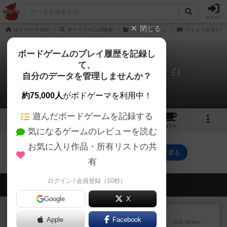
ログイン
閉じる
ボドゲーマTOP
ボードゲームの検索
フォントかるた
フォントかるた拡
ボードゲームのプレイ履歴を記録し
て、
フォントかるた拡張パック 白
自分のデータを管理しませんか？
0件のリプレイ日記
約75,000人
がボドゲーマを利用中！
遊んだボードゲームを記録する
2
3
トップ
画像
動画
レビュー
カフェ
気になるゲームのレビューを読む
お気に入り作品・所有リストの共
フォントかるた拡張パック 白のトップに戻る
有
ログイン / 会員登録（10秒）
会員の新しい投稿
Google
X
レビュー
ASL アクションパック#1
Apple
Facebook
1997年にAvalon Hill社が出版した『ASL Action ...