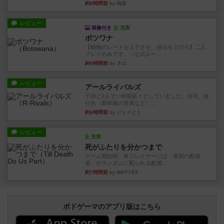
約6時間前
by 鳴屋
レビュー
画像付き
充実
ボツワナ
【動物のレートを上下させ、得点を上げろ】二人
プレイのみです。（公式ルー...
約6時間前
by ネロ
レビュー
アールライバルズ
子供と2人で一時期延々としていました。自宅、旅
行先（新幹線の座席など）...
約6時間前
by ジェイとと
レビュー
充実
死がふたりを分かつまで
ゲーム開始時、各プレイヤーには「最初の配偶
者」がランダムに配られる配偶...
約7時間前
by MIFFYBX
ボドゲーマのアプリ版はこちら