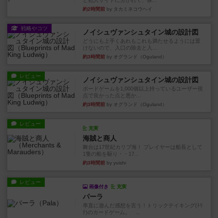
と犯人サイドに分かれて、探...
約2時間前
by タカミネコウヘイ
戦略やコツ
ノイシュヴァンシュタイン城の設計図
どうにも上手くあれもこれも満たせるようには置
けないので、入口の除去と入...
約3時間前
by オグランド（Oguland）
レビュー
ノイシュヴァンシュタイン城の設計図
ボードゲームを1,000個以上持っているユーザー視
点で良かった点と悪か...
約3時間前
by オグランド（Oguland）
レビュー
充実
海賊と商人
舞台は17世紀カリブ海！ プレイヤーは船長として
1隻の船を駆り・・17...
約3時間前
by yuishi
レビュー
画像付き
充実
パーラ
率直に遊んだ感想を言う！トリックテイキング(ﾄﾘ
ﾃ)のカードゲーム。 ...