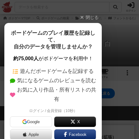
ログイン
閉じる
ボドゲーマTOP
ボードゲームの検索
フォントかるた
フォントかるた拡
ボードゲームのプレイ履歴を記録し
て、
フォントかるた拡張パック 白
自分のデータを管理しませんか？
0件の動画
約75,000人
がボドゲーマを利用中！
遊んだボードゲームを記録する
2
3
トップ
画像
動画
レビュー
カフェ
気になるゲームのレビューを読む
お気に入り作品・所有リストの共
フォントかるた拡張パック 白のトップに戻る
有
ログイン / 会員登録（10秒）
会員の新しい投稿
Google
X
レビュー
充実
Apple
Facebook
クランク! ：冒険者たち（拡張）