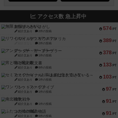
アクセス数 急上昇中
無限まちがいさがし
574
PT
紹介文あり
2件の投稿
リワイルド：サウスアメリカ
389
PT
紹介文なし
2件の投稿
アンダー・ザ・テーブラー
378
PT
紹介文あり
1件の投稿
宵と暁の呪文書
133
PT
紹介文あり
8件の投稿
セミファイナル ～お前はまだ生きている～
103
PT
紹介文あり
1件の投稿
ワン・トゥ・ファイブ
97
PT
紹介文あり
1件の投稿
南北戦争
91
PT
紹介文あり
1件の投稿
ふたつの城の物語
91
PT
紹介文あり
6件の投稿