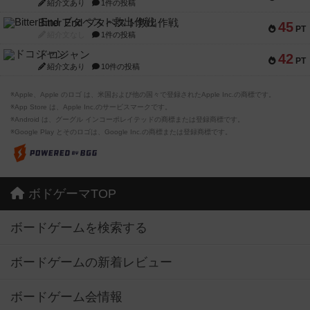
紹介文あり
1件の投稿
Bitter End ブタペスト救出作戦
45
PT
紹介文なし
1件の投稿
ドコジャン
42
PT
紹介文あり
10件の投稿
※Apple、Apple のロゴ は、米国および他の国々で登録されたApple Inc.の商標です。
※App Store は、Apple Inc.のサービスマークです。
※Android は、グーグル インコーポレイテッドの商標または登録商標です。
※Google Play とそのロゴは、Google Inc.の商標または登録商標です。
ボドゲーマTOP
ボードゲームを検索する
ボードゲームの新着レビュー
ボードゲーム会情報