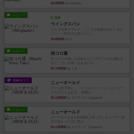
約5時間前
by daisdice
レビュー
充実
ウイングスパン
２人で何度かプレイ。ここでも指摘されているよ
うに、一部強力な鳥(カラス...
約6時間前
by S
レビュー
街コロ通
街コロとの違いは初めから二つサイコロを振れる
など、少しの違いはあるけれ...
約11時間前
by くみ
戦略やコツ
ニューオールド
ゲーム終了時に、「オールドカードとニューカー
ドのどちらもある」 状態に...
約12時間前
by オグランド（Oguland）
レビュー
ニューオールド
ボードゲームを1,000個以上持っているユーザー視
点で良かった点と悪か...
約12時間前
by オグランド（Oguland）