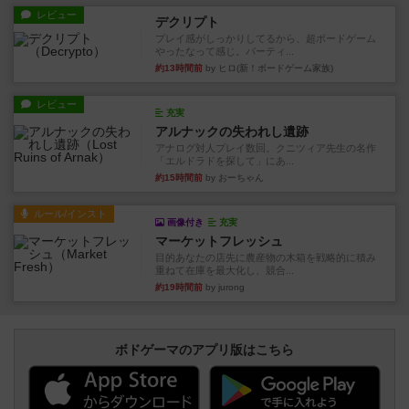
レビュー
デクリプト
プレイ感がしっかりしてるから、超ボードゲーム
やったなって感じ。パーティ...
約13時間前
by ヒロ(新！ボードゲーム家族)
レビュー
充実
アルナックの失われし遺跡
アナログ対人プレイ数回。クニツィア先生の名作
「エルドラドを探して」にあ...
約15時間前
by おーちゃん
ルール/インスト
画像付き
充実
マーケットフレッシュ
目的あなたの店先に農産物の木箱を戦略的に積み
重ねて在庫を最大化し、競合...
約19時間前
by jurong
ボドゲーマのアプリ版はこちら