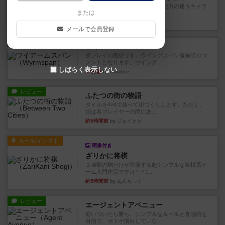
クランク！のプレイヤーごとに能力の違うキャラ
または
クターを使用できるようにな...
12分前
by ぽっぽーくるっぽー
メールで会員登録
レビュー
ワイアームスパン
初プレイの感想です。ウイングスパン履修済のコ
メントとなります。ウイング...
しばらく表示しない
39分前
by daisdice
レビュー
ふたつの街の物語
タイルを4×4で並べて街づくりします。ただし、
街は各プレイヤーの間にあ...
約5時間前
by ジェイとと
ルール/インスト
画像付き
ざりかに将棋
３種類の駒だけが登場する超シンプルな将棋系ゲ
ーム入門作品です♪(＾＾)...
約5時間前
by あんちっく
レビュー
エージェントアベニュー
追いついたら勝ち。シンプルなルールと直感的な
目的で、ボドゲ慣れしていな...