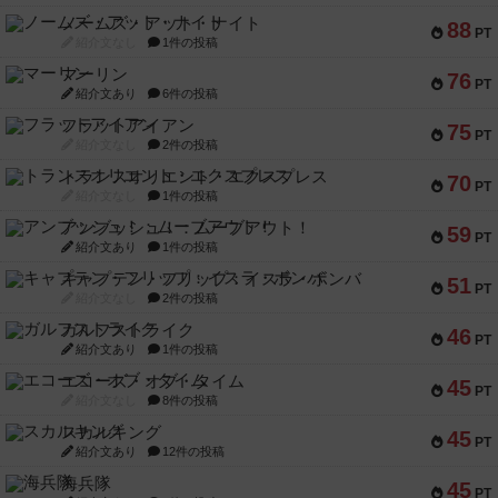
ノームズ・アット・ナイト
88
PT
紹介文なし
1件の投稿
マーリン
76
PT
紹介文あり
6件の投稿
フラットアイアン
75
PT
紹介文なし
2件の投稿
トランスオリエント・エクスプレス
70
PT
紹介文なし
1件の投稿
アンブッシュ！：ムーブアウト！
59
PT
紹介文あり
1件の投稿
キャプテン・フリップ：イスラ・ボンバ
51
PT
紹介文なし
2件の投稿
ガルフストライク
46
PT
紹介文あり
1件の投稿
エコーズ・オブ・タイム
45
PT
紹介文なし
8件の投稿
スカルキング
45
PT
紹介文あり
12件の投稿
海兵隊
45
PT