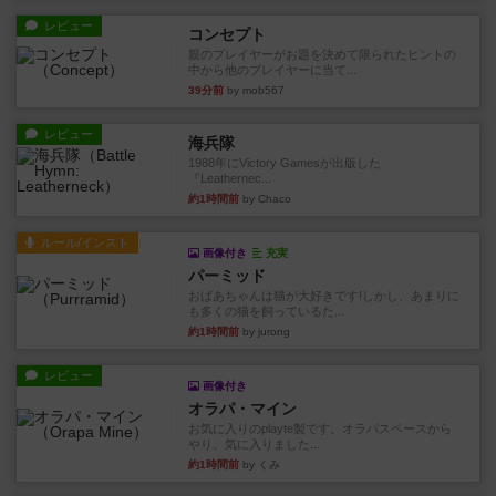
レビュー
コンセプト
親のプレイヤーがお題を決めて限られたヒントの
中から他のプレイヤーに当て...
39分前
by mob567
レビュー
海兵隊
1988年にVictory Gamesが出版した
『Leathernec...
約1時間前
by Chaco
ルール/インスト
画像付き
充実
パーミッド
おばあちゃんは猫が大好きです!しかし、あまりに
も多くの猫を飼っているた...
約1時間前
by jurong
レビュー
画像付き
オラパ・マイン
お気に入りのplayte製です。オラパスペースから
やり、気に入りました...
約1時間前
by くみ