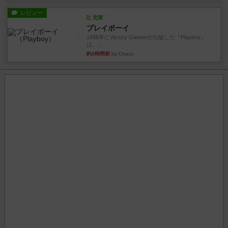
レビュー
充実
プレイボーイ
1986年にVictory Gamesが出版した『Playboy』
は、...
約3時間前
by Chaco