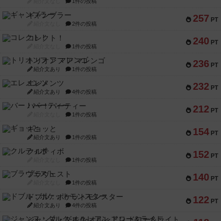
紹介文なし
1件の投稿
ギャンブラー
257
PT
紹介文なし
2件の投稿
コレクト！
240
PT
紹介文なし
1件の投稿
トリオンフ ア マレンゴ
236
PT
紹介文あり
1件の投稿
エレメンツ
232
PT
紹介文あり
4件の投稿
バー！パーティー
212
PT
紹介文なし
1件の投稿
ギョッと
154
PT
紹介文あり
1件の投稿
クルティボ
152
PT
紹介文なし
1件の投稿
ブラヴェスト
140
PT
紹介文なし
1件の投稿
ドブル：ポケットモンスター
122
PT
紹介文あり
4件の投稿
ジャンヌ・ダルク-オルレアン ドロー＆ライト