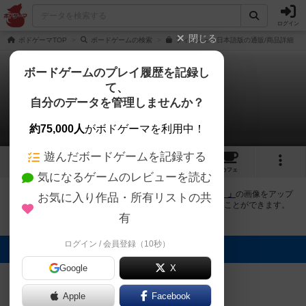
ログイン
閉じる
ボドゲーマTOP
ボードゲームの検索
フィッシェン日本語版の通販/商品詳細
ボードゲームのプレイ履歴を記録し
て、
フィッシェン
自分のデータを管理しませんか？
2件の画像
約75,000人
がボドゲーマを利用中！
遊んだボードゲームを記録する
2
13
74
トップ
画像
動画
レビュー
カフェ
気になるゲームのレビューを読む
ボドゲーマにログインすると、
「フィッシェン（Fishing）」
の画像をアップ
お気に入り作品・所有リストの共
ロード出来たり、他のユーザーの投稿画像に評価を付けることができます。
また、トップ6の画像は様々なページで表示されます。
有
ログイン / 会員登録（10秒）
トップに表示される画像
Google
X
まつなが
たつきち
Apple
Facebook