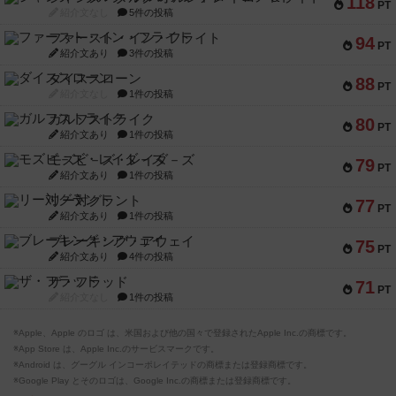
118
PT
紹介文なし
5件の投稿
ファースト・イン・フライト
94
PT
紹介文あり
3件の投稿
ダイススローン
88
PT
紹介文なし
1件の投稿
ガルフストライク
80
PT
紹介文あり
1件の投稿
モズビ－ズ・レイダ－ズ
79
PT
紹介文あり
1件の投稿
リー対グラント
77
PT
紹介文あり
1件の投稿
ブレーキング・アウェイ
75
PT
紹介文あり
4件の投稿
ザ・フラッド
71
PT
紹介文なし
1件の投稿
※Apple、Apple のロゴ は、米国および他の国々で登録されたApple Inc.の商標です。
※App Store は、Apple Inc.のサービスマークです。
※Android は、グーグル インコーポレイテッドの商標または登録商標です。
※Google Play とそのロゴは、Google Inc.の商標または登録商標です。