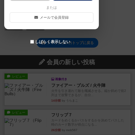
または
メールで会員登録
0
0
しばらく表示しない
フィッシェンのトップに戻る
会員の新しい投稿
レビュー
画像付き
ファイアー・ブルズ / 火牛陣
火牛を引き連れて敵を殲滅させる。縦か斜めで前2
列まで攻撃できるが、自分...
14分前
by うらまこ
レビュー
フリップ７
カードをめくるかパスをするかを決めてパスした
時のカード数字が得点になる...
26分前
by mob567