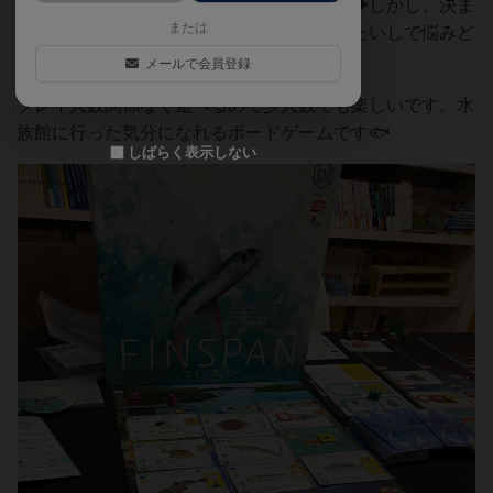
枯渇しにくいので、子供と遊びやすいです🐡しかし、決ま
または
った出番数であれもやりたいしこれもやりたいしで悩みど
ころは沢山あります👍
メールで会員登録
プレイ人数関係なく遊べるので少人数でも楽しいです。水
族館に行った気分になれるボードゲームです🐟
しばらく表示しない