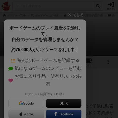
ログイン
閉じる
ボドゲーマTOP
ボードゲームの検索
フィンスパンの通販/商品詳細
作品
ボードゲームのプレイ履歴を記録し
て、
フィンスパン
自分のデータを管理しませんか？
しんたろさんのレビュー
約75,000人
がボドゲーマを利用中！
遊んだボードゲームを記録する
3
16
107
トップ
画像
動画
レビュー
カフェ
気になるゲームのレビューを読む
お気に入り作品・所有リストの共
174名
1名
0
約2ヶ月前
有
ログイン / 会員登録（10秒）
お寿司が食べたくなります🍣笑
Google
X
ウィングスパンと違って、手札オープンなので子供に助言
しやすくプレイ時に効果発動と言うカードも多くて資源が
Apple
Facebook