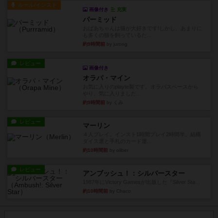
ルール/インスト
画像付き
充実
パーミッド
おばあちゃんは猫が大好きです!しかし、あまりに
も多くの猫を飼っているた...
約9時間前
by jurong
レビュー
画像付き
オラパ・マイン
お気に入りのplayte製です。オラパスペースから
やり、気に入りました...
約9時間前
by くみ
レビュー
マーリン
４人プレイ。インスト1時間プレイ2時間半。結構
ダイス運と手札のカード運...
約10時間前
by oliber
レビュー
アンブッシュ！：シルバースター
1987年にVictory Gamesが出版した『Silver Sta...
約10時間前
by Chaco