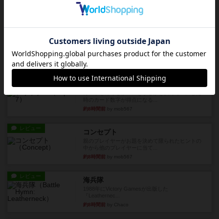
約6時間前
by Chaco
レビュー
画像付き
ファイアー・ブルズ / 火牛陣
火牛を引き連れて敵を殲滅させる。縦か斜めで前2
列まで攻撃できるが、自分...
約8時間前
by うらまこ
レビュー
フリップ７
カードをめくるかパスをするかを決めてパスした
時のカード数字が得点になる...
約8時間前
by mob567
レビュー
コンセプト
親のプレイヤーがお題を決めて限られたヒントの
中から他のプレイヤーに当て...
約8時間前
by mob567
レビュー
海兵隊
1988年にVictory Gamesが出版した
『Leathernec...
約8時間前
by Chaco