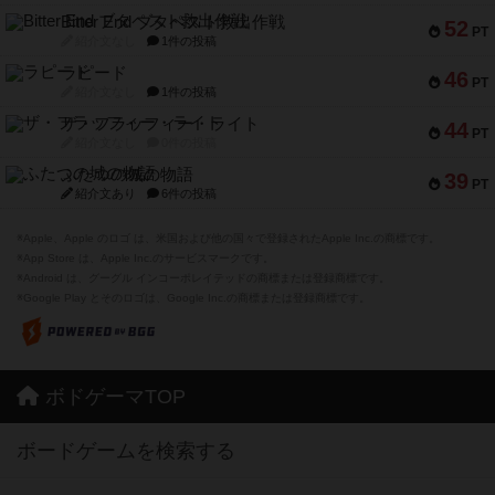
Bitter End ブタペスト救出作戦
52
PT
紹介文なし
1件の投稿
ラピード
46
PT
紹介文なし
1件の投稿
ザ・フラッフィー・ライト
44
PT
紹介文なし
0件の投稿
ふたつの城の物語
39
PT
紹介文あり
6件の投稿
※Apple、Apple のロゴ は、米国および他の国々で登録されたApple Inc.の商標です。
※App Store は、Apple Inc.のサービスマークです。
※Android は、グーグル インコーポレイテッドの商標または登録商標です。
※Google Play とそのロゴは、Google Inc.の商標または登録商標です。
ボドゲーマTOP
ボードゲームを検索する