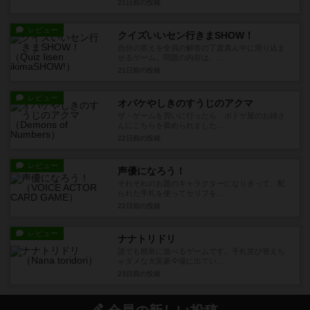
21日前
の投稿
レビュー
クイズいいセン行きまSHOW！
自分の答えを全員の解答の丁度真ん中に滑り込ま
せるゲーム。問題の内容は、...
21日前
の投稿
レビュー
オバケやしきのすうじのアクマ
ザ・ゲームを買いに行ったら、ボドゲ屋のお姉さ
んにこちらを薦められました...
22日前
の投稿
レビュー
声優になろう！
それぞれのお題のキャラクターになりきって、配
られた手札を使ってセリフを...
22日前
の投稿
レビュー
ナナトリドリ
誰でも簡単に遊べるゲームです。手札並び替えち
ゃダメな大富豪🦅場に出てい...
23日前
の投稿