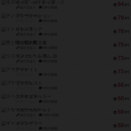
モズビ－ズ・レイダ－ズ
94
PT
紹介文あり
1件の投稿
テンプテーション
79
PT
紹介文なし
2件の投稿
インドネシア
78
PT
紹介文あり
2件の投稿
宵と暁の呪文書
75
PT
紹介文あり
8件の投稿
リスボン・トラム 28
73
PT
紹介文あり
9件の投稿
アマナイト
73
PT
紹介文なし
1件の投稿
ブラヴェスト
66
PT
紹介文なし
1件の投稿
スペクタキュラー
60
PT
紹介文なし
1件の投稿
スモールワールド
59
PT
紹介文あり
13件の投稿
ギャンブラー
58
PT
紹介文なし
2件の投稿