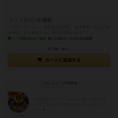
フィンスパンの通販
『ウイングスパン』派生作品第2弾。 海洋学者となって魚
を発見。卵を孵化させ、群れに成長させよう!
1～2営業日以内に発送
日本語ルール付き/日本語版
7,700
¥
（税込）
カートに追加する
このレビューの投稿者
大賢者
中量級程度のボードゲームが好きです。友達や子供
とやることが多いので皆さん面白いゲーム教えてく
ださい🦍
しんたろ