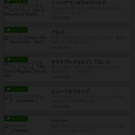
レビュー
イッツアワンダフルワールド
またの名をこのスバ‼️(この素晴らしい世界)やっと
かなきゃいけないボー...
12日前
の投稿
レビュー
アルゴ
子供と2人対戦で遊ぶことがほとんどです。数字の
順番が分かれば遊べるので...
19日前
の投稿
レビュー
テストプレイなんてしてないよ
勝ったら勝ち、負けたら負けのゲーム🤣本当に。
笑自分のターンに手札から1...
19日前
の投稿
レビュー
ヒュードロドロップ
手のひらに握ったコンポーネントから、指定され
た組み合わせを1番最初に落...
19日前
の投稿
レビュー
ペッパー
初めてやったトリテだったかなぁ✨トリテってな
んでこんなに楽しいんだろう...