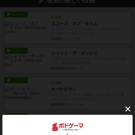
会員の新しい投稿
レビュー
充実
エコーズ・オブ・タイム
カードゲームにファイナルファンタジーのアクテ
ィブタイムバトル（もしくは...
28分前
by ジェイとと
レビュー
シャット・ザ・ボックス
とてもシンプルなダイスゲーム。2つのダイスを振
って、出目の合計を自分の...
約1時間前
by OSAっち
レビュー
充実
オバケだぞ～
対人アナログプレイ。簡単なルールで誰とでも遊
べるゲーム。こんなの子ども...
約2時間前
by おーちゃん
レビュー
充実
南北戦争
1983年にVictory Gamesが出版した『The Civil ...