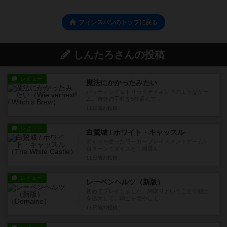
フィンスパンのトップに戻る
しんたろさんの投稿
レビュー
魔法にかかったみたい
バッティング＆トリックテイキングのようなゲー
ム。自分の手札を5枚選んで...
11日前
の投稿
レビュー
白鷺城 / ホワイト・キャッスル
ダイスを使ったワーカープレイスメントゲーム✨
自ターンでダイスを１個選ん...
11日前
の投稿
レビュー
レーベンヘルツ（新版）
初めてプレイしました。陣取りということで領土
を拡大して、騎士を増やして...
11日前
の投稿