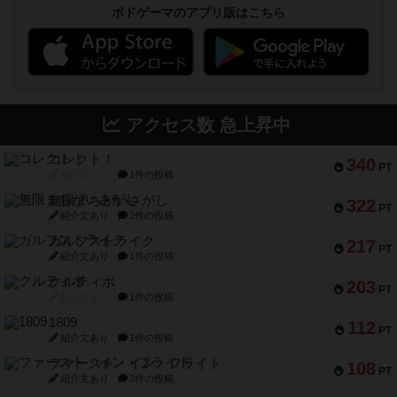
ボドゲーマのアプリ版はこちら
アクセス数 急上昇中
コレクト！
340
PT
紹介文なし
1件の投稿
無限まちがいさがし
322
PT
紹介文あり
2件の投稿
ガルフストライク
217
PT
紹介文あり
1件の投稿
クルティボ
203
PT
紹介文なし
1件の投稿
1809
112
PT
紹介文あり
1件の投稿
ファースト・イン・フライト
108
PT
紹介文あり
3件の投稿