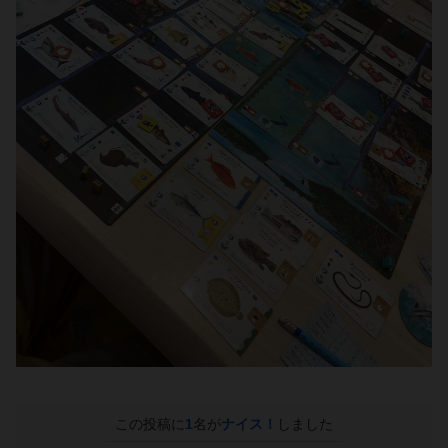
この投稿に
1
名が
ナイス！
しました