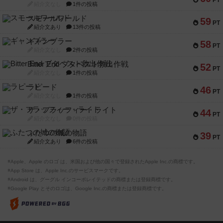
PT
紹介文なし
1件の投稿
スモールワールド
59
PT
紹介文あり
13件の投稿
ギャンブラー
58
PT
紹介文なし
2件の投稿
Bitter End ブタペスト救出作戦
52
PT
紹介文なし
1件の投稿
ラピード
46
PT
紹介文なし
1件の投稿
ザ・フラッフィー・ライト
44
PT
紹介文なし
0件の投稿
ふたつの城の物語
39
PT
紹介文あり
6件の投稿
※Apple、Apple のロゴ は、米国および他の国々で登録されたApple Inc.の商標です。
※App Store は、Apple Inc.のサービスマークです。
※Android は、グーグル インコーポレイテッドの商標または登録商標です。
※Google Play とそのロゴは、Google Inc.の商標または登録商標です。