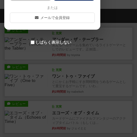
または
会員の新しい投稿
メールで会員登録
レビュー
充実
アンダー・ザ・テーブラー
しばらく表示しない
笑えるバカゲームを集めているライトゲーマーと
してのレビューです。正体隠...
約1時間前
by toyota
レビュー
充実
ワン・トゥ・ファイブ
とにかくお手軽にすき間時間をうめるゲームとし
て重宝するゲームです。いわ...
約2時間前
by nabekoh
レビュー
充実
エコーズ・オブ・タイム
カードゲームにファイナルファンタジーのアクテ
ィブタイムバトル（もしくは...
約6時間前
by ジェイとと