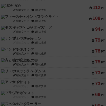
1809
112
PT
紹介文あり
1件の投稿
ファースト・イン・フライト
108
PT
紹介文あり
3件の投稿
モズビ－ズ・レイダ－ズ
94
PT
紹介文あり
1件の投稿
テンプテーション
79
PT
紹介文なし
2件の投稿
インドネシア
78
PT
紹介文あり
2件の投稿
宵と暁の呪文書
75
PT
紹介文あり
8件の投稿
リスボン・トラム 28
73
PT
紹介文あり
9件の投稿
アマナイト
73
PT
紹介文なし
1件の投稿
ブラヴェスト
66
PT
紹介文なし
1件の投稿
スペクタキュラー
60