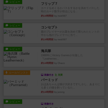
レビュー
フリップ７
カードをめくるかパスをするかを決めてパスした
時のカード数字が得点になる...
約14時間前
by mob567
レビュー
コンセプト
親のプレイヤーがお題を決めて限られたヒントの
中から他のプレイヤーに当て...
約14時間前
by mob567
レビュー
海兵隊
1988年にVictory Gamesが出版した
『Leathernec...
約14時間前
by Chaco
ルール/インスト
画像付き
充実
パーミッド
おばあちゃんは猫が大好きです!しかし、あまりに
も多くの猫を飼っているた...
約14時間前
by jurong
レビュー
画像付き