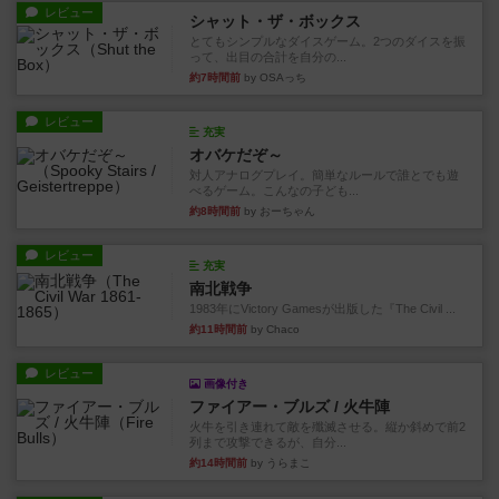
レビュー
シャット・ザ・ボックス
とてもシンプルなダイスゲーム。2つのダイスを振
って、出目の合計を自分の...
約7時間前
by OSAっち
レビュー
充実
オバケだぞ～
対人アナログプレイ。簡単なルールで誰とでも遊
べるゲーム。こんなの子ども...
約8時間前
by おーちゃん
レビュー
充実
南北戦争
1983年にVictory Gamesが出版した『The Civil ...
約11時間前
by Chaco
レビュー
画像付き
ファイアー・ブルズ / 火牛陣
火牛を引き連れて敵を殲滅させる。縦か斜めで前2
列まで攻撃できるが、自分...
約14時間前
by うらまこ