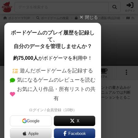
ログイン
閉じる
ボドゲーマTOP
ボードゲームの検索
フィンスパンの通販/商品詳細
作品
ボードゲームのプレイ履歴を記録し
て、
フィンスパン
自分のデータを管理しませんか？
0件の掲示板
約75,000人
がボドゲーマを利用中！
遊んだボードゲームを記録する
3
16
107
トップ
画像
動画
レビュー
カフェ
気になるゲームのレビューを読む
ログインするとフィンスパンに関する掲示板の作成やコメントの書き込みが
お気に入り作品・所有リストの共
出来るようになります。ルールの疑問やエラッタ情報、マニュアルでは判断
し辛い曖昧な表記等について会員同士で自由にコミュニケーションをとるこ
有
とが出来ます。
ログイン / 会員登録（10秒）
ログイン/無料会員登録
Google
X
Apple
Facebook
フィンスパンのトップに戻る