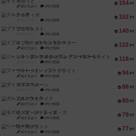
ギョッと
154
PT
紹介文あり
1件の投稿
クルティボ
152
PT
紹介文なし
1件の投稿
ブラヴェスト
140
PT
紹介文なし
1件の投稿
ドブル：ポケットモンスター
122
PT
紹介文あり
4件の投稿
ジャンヌ・ダルク-オルレアン ドロー＆ライト
118
PT
紹介文なし
5件の投稿
ファースト・イン・フライト
94
PT
紹介文あり
3件の投稿
ダイススローン
88
PT
紹介文なし
1件の投稿
ガルフストライク
80
PT
紹介文あり
1件の投稿
モズビ－ズ・レイダ－ズ
79
PT
紹介文あり
1件の投稿
リー対グラント
77
PT
紹介文あり
1件の投稿