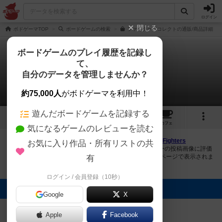
ログイン
閉じる
ボドゲーマTOP
ボードゲームの検索
ファイターズコレクトの通販/商品詳細
ボードゲームのプレイ履歴を記録し
て、
ファイターズコレクト
自分のデータを管理しませんか？
1件の画像
約75,000人
がボドゲーマを利用中！
遊んだボードゲームを記録する
1
1
3
3
トップ
画像
動画
レビュー
カフェ
気になるゲームのレビューを読む
ボドゲーマにログインすると、
「ファイターズコレクト（Fighters
お気に入り作品・所有リストの共
Collect）」
の画像をアップロード出来たり、他のユーザーの投稿画像に評価
を付けることができます。また、トップ6の画像は様々なページで表示されま
有
す。
ログイン / 会員登録（10秒）
トップに表示される画像
Google
X
USAPA
Apple
Facebook