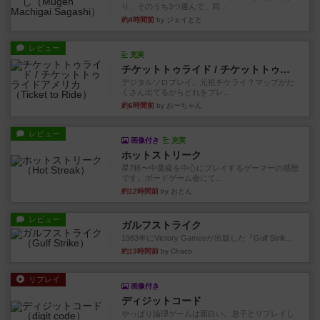
り、そのうち3つ選んで、同...
約4時間前
by ジェイとと
レビュー
充実
チケットトゥライド / チケットトゥライドアメリカ
デジタルソロプレイ。元祖チケライ？マップがた
くさん出てるからどれをプレ...
約6時間前
by おーちゃん
レビュー
画像付き
充実
ホットストリーク
星7軽〜中量級を中心にプレイするゲーマーの感想
です。ボードゲーム会にて...
約12時間前
by おとん
レビュー
ガルフストライク
1983年にVictory Gamesが出版した『Gulf Strik...
約13時間前
by Chaco
リプレイ
画像付き
ディジットコード
やっぱり論理ゲームは面白い。息子とリプレイし