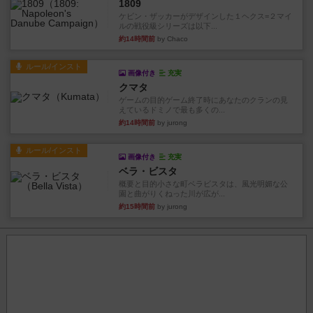
1809
ケビン・ザッカーがデザインした１ヘクス=２マイ
ルの戦役級シリーズは以下...
約14時間前
by Chaco
ルール/インスト
画像付き
充実
クマタ
ゲームの目的ゲーム終了時にあなたのクランの見
えているドミノで最も多くの...
約14時間前
by jurong
ルール/インスト
画像付き
充実
ベラ・ビスタ
概要と目的小さな町ベラビスタは、風光明媚な公
園と曲がりくねった川が広が...
約15時間前
by jurong