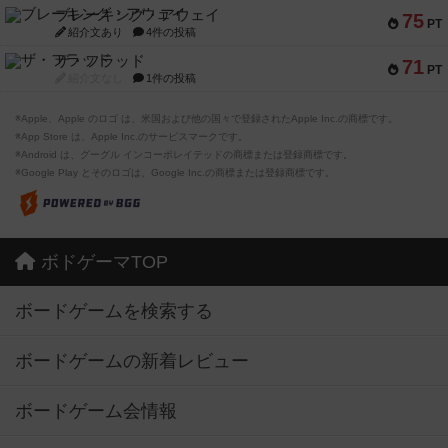
ブレーキング・アウェイ
75
PT
紹介文あり
4件の投稿
ザ・フラッド
71
PT
紹介文なし
1件の投稿
※Apple、Apple のロゴ は、米国および他の国々で登録されたApple Inc.の商標です。
※App Store は、Apple Inc.のサービスマークです。
※Android は、グーグル インコーポレイテッドの商標または登録商標です。
※Google Play とそのロゴは、Google Inc.の商標または登録商標です。
ボドゲーマTOP
ボードゲームを検索する
ボードゲームの新着レビュー
ボードゲーム会情報