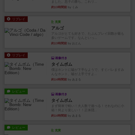
ました。息子の勝ち。これリ...
約13時間前
by くみ
リプレイ
充実
アルゴ
アルゴがとても好きで、たぶんプレイ回数が最も
多いゲームです。なんといっ...
約13時間前
by おとん
リプレイ
画像付き
タイムボム
僕はホントに嘘が下手なようで、すぐバレますみ
んなホント、嘘が上手ですよ...
約14時間前
by あまる
レビュー
画像付き
タイムボム
まず簡単で軽い！大人数で遊べる！それなのに小
箱！何より楽しい！！正体隠...
約14時間前
by あまる
レビュー
充実