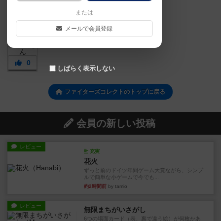
または
メールで会員登録
0
しばらく表示しない
ファイターズコレクトのトップに戻る
会員の新しい投稿
レビュー
充実
花火
ずっと前のドイツ年間ゲーム大賞ながら、シンプ
ルで簡単な小ゲームで今でも...
約2時間前
by tamio
レビュー
無限まちがいさがし
6つの場面カード（表、裏で違う絵）が何枚かあ