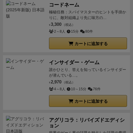
コードネーム
③①と②の組み合わせ数字とじゃんけんの混合は、そ
極秘任務：スパイマスターのヒントを手掛か
れぞれ判定されるので最大8点。
りに、敵対組織より先に味方の...
（６→７→８→９の4枚昇順連番で4点。じゃんけんはパ
3,300
（税込）
¥
ー→チョキ→グーまでで3枚つながりなので合計7点）
2～8人
15分
80件
加えて、条件付きでコンボ点を加算するスキルもあり
カートに追加する
ます。
通常はコンボ点で勝利した方が相手にダメージ
を与えることになり、その際のダメージは一番右の数
字になります。
必殺技だったら最大・次点の2枚、相
インサイダー・ゲーム
手がガードなら最小値といった感じで変動します。
加
誰かひとり、答えを知っているインサイダー
えて、「カウンター」や「投げ」等、ダメージに付与
が潜んでいる…。
されるスキルもあります。
要素２：多彩なキャラクタ
2,970
（税込）
¥
ーとスキル
それぞれ「必殺技成功時の追加効果」「必
4～8人
10～15分
76件
殺技前の効果」「ガードの追加効果」「必殺技失敗時
カートに追加する
の追加効果」のどれか複数を持っています。
次のター
ン相手は必殺技が使えない「気絶」（ニンジャ）、双
方必殺技だった場合に相手に自分の一番小さい手札分
アグリコラ：リバイズドエディシ
ョン
の追加ダメージを与える「カウンター」（二刀流騎
世界のゲーム界の話題を独占した話題の農場