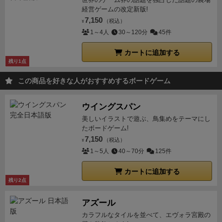
士）、ガードの代わりに宣言することで、１ゲーム１
経営ゲームの改定新版!
回のみ次ターンダメージ無効の「バリア」（竜人ヒー
7,150
（税込）
¥
ラー）など。
魔剣士・暗黒騎士・黒魔術師の「即死コ
1～4人
30～120分
45件
ンボ」（必殺技成功時手札４枚ストレートなら即勝
利）はロマン。
要素３：必殺技とガード
手札を見て絶
カートに追加する
残り1点
対勝てると思ったら「必殺技」を選択。これで勝利し
た場合は、通常右端のカードがダメージですが、4枚
この商品を好きな人がおすすめするボードゲーム
のうち一番・二番目に大きいカード2枚がダメージ
に。ただし失敗したら逆に相手の一番・二番目に大き
ウイングスパン
いカードのダメージを受けることになります。
逆に負
美しいイラストで遊ぶ、鳥集めをテーマにし
けると思ったら「ガード」選択。必負となりますがダ
たボードゲーム!
メージは相手の手札の一番小さいもの1枚かつ必殺技
7,150
（税込）
¥
効果無効。特に即死効果持ちが必殺技打ってきたとき
1～5人
40～70分
125件
は要警戒（ブラフの可能性もありますが）。
※宣言は
カートに追加する
基本的に交互で。でも先にやりたい方がやるでもいい
残り2点
みたいです。
ラウンドの流れ：例
先攻：即死コンボ持
ちの黒魔術師、後攻：カウンターと溜め持ちの炎魔道
アズール
士での対戦。お互い4枚引きます。
それぞれコンボを
カラフルなタイルを並べて、エヴォラ宮殿の