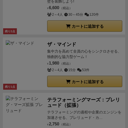
作ります。※この時点でお互いの手札は見えていませ
壁を装飾しよう!
6,600
ん。
黒魔道士：コンボ点は数字２とじゃんけん３の５
（税込）
¥
2～4人
30～45分
120件
点。通常攻撃で勝利なら６ダメージ。
炎魔術師：じゃ
んけんのみですが4枚ともつながっているので4点。通
カートに追加する
常攻撃で勝利なら5ダメージ。
黒魔術師：必殺技宣
残り2点
言。決まれば９と６がダメージに。（連番の端である
９と、９の「パー」以外の「チョキ」を持つ６がダメ
ザ・マインド
ージエリアへいくので次ラウンド以降のコンボに大き
集中力を高めて全員の心をシンクロさせる、
独創的な協力型ゲーム！
い影響がないし、15ダメージは大きい。ガードされて
1,980
（税込）
¥
も4ダメ行くと判断）
炎魔道士：コンボ数がじゃんけ
2～4人
15分
53件
ん最大の4ではあるものの、相手の即死コンボスキル
を警戒してガードを宣言。
結果、ガードを宣言をされ
カートに追加する
た黒魔術師勝利。相手ガード時は最小の数字がダメー
残り1点
ジとなるため、「４」をダメージエリアへ。お互い使
テラフォーミングマーズ：プレリ
ったカードを山札に戻して次ラウンドへ。
こんな感じ
ュード（拡張）
の流れです。
感 想
アートワーク:
RPGテイスト。FF
テラフォーミングの過程や企業のエンジンを
とかタクティクスオウガ風味。ゴリゴリの格ゲーテイ
加速させる、プレリュード・カ...
ストでこられるより好み。相変わらず刺さるキャラデ
2,750
（税込）
¥