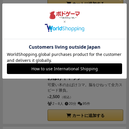
カートに追加する
を山札へ戻して①に戻る。
これを繰り返し、30ダメー
ジ以上を稼ぐか一部キャラの即死コンボを決めた方が
勝ち。
要素１：2種類のコンボとダメージ
コンボカー
ワイナリーの四季
ド4枚を左から並べ、数字とじゃんけんの2種類でコン
あなたの手でワイナリーを復興させよう！
ワイナリー経営がテーマのワー...
ボを作ります。コンボが成立した枚数がコンボ点数
7,920
（税込）
に。コンボ点の計算方法は説明書がわかりやすいんで
¥
1～6人
45～90分
90件
引用。
①数字のみ（昇順連番）なら4枚なので最大4
点。
カートに追加する
（２→３→４→５の連番かつじゃんけんはつながってい
残り1点
ないので4点）
おばけキャッチ
可愛い木のおばけコマ。脳をひねって全力ス
②じゃんけんで右が勝つように並べる場合も4枚なの
ピード勝負。
で最大4点。
2,500
（税込）
¥
（グー→パー→チョキ→グーの順。数字は連番になって
2～8人
20分
95件
いないのでこれも4点、カード右辺に色が変わってい
るところがあるので、その色と同じものがあればつな
カートに追加する