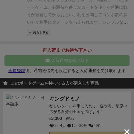
②キャラカード
9枚のキャラクターから１人を選んで
ードゲーム。
必殺技を使うかガードを使うか普通に戦
自キャラとして使用します。様々なスキルを持ってい
うか宣言してからお互い手札を公開してコンボ数の多
ます。キャラクターは「魔剣士・暗黒騎士・二刀流騎
い方が相手にダメージを与えられます。
シンプルなシ
士・ランサー・氷モンク・ニンジャ・炎魔導士・黒魔
ステムながら読み合いや勝負所の探り合いが熱く面白
続きを見る
術師・竜人ヒーラー」。
※特典の「シニガミ・古代剣
い！
また、キャラ毎に固有能力があり色んな戦い方が
士・サムライ」もあり。両面仕様で性別・スキルが違
できるのが面白いです。
相手の手を読み切って勝利を
再入荷までお待ち下さい
います。
ゲームの流れ
ゲームの流れは以下のとおり。
目指しましょう！！
最初に3色デッキから１つと、キャラを1人選びます。
入荷通知を受け取る
①自分のデッキの山札からお互いに4枚引きます。内
会員登録
後、通知送信先を設定すると入荷通知を受け取れます
容は相手に見せません。
②カードを並び替えてコンボ
を作ります。コンボ点が高い方が勝利＝相手にダメー
このボードゲームを持ってる人が購入した商品
ジになります。
③お互いにアクション宣言：必殺技・
ガード・どちらも宣言しないの３択。※スキルにより
キングドミノ
選択不可の場合もあり。
④お互いに手札公開して勝利
欲しいタイルを手に入れて、森や海、草原の
判定とダメージ処理。通常は4枚並べたうち一番右側
広がる自分の王国を広げよう！
のカードが相手へのダメージ。引き分けならお互いノ
3,300
（税込）
¥
ーダメージ。
⑤キャラクターの追加効果適用
2～4人
15～20分
49件
⑥相手へ
のダメージ分を自分のダメージエリアに置いて、残り