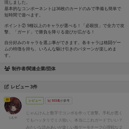
現しました。
基本的なコンポーネントは36枚のカードのみで準備も簡単で
短時間で遊べます。
ポイント② 9種以上のキャラが選べる！「必殺技」で全力で攻
撃、「ガード」で勝負を降りる遊びが広がる！
自分好みのキャラを選ぶ事ができます。各キャラは格闘ゲー
ムの特徴を持ち、いろんな駆け引きのパターンが楽しめま
す。
制作者/関連企業/団体
レビュー 3件
神
レビュー
933名
が参考
じゃんけんと数字でコンボを作って攻撃。手札が悪く
じむや
てもハッタリでミス狙い。本当にこれガードでいい？
みたいな読みあいが楽しい格ゲーモチーフ心理戦な２