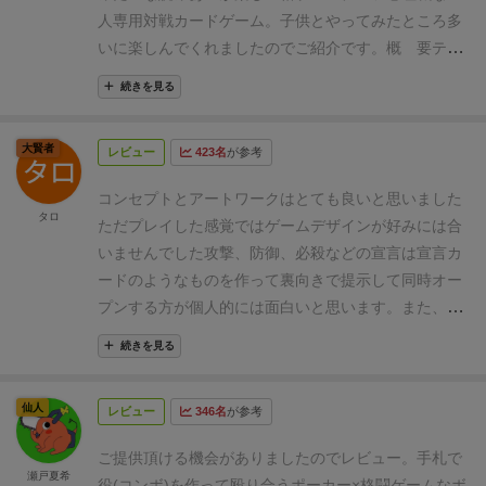
人専用対戦カードゲーム。子供とやってみたところ多
いに楽しんでくれましたのでご紹介です。
概 要
テー
マ：
（取説より引用）超高速かつ単純明快なAOF（ポ
続きを見る
ーカー）と格闘ゲームが融合した2択ブラフゲーム。
システム：
カード４枚で「連番」又は「じゃんけん」
大賢者
レビュー
423名
が参考
を繋いで「コンボ」を作ります。コンボ数が多い方が
相手にダメージ。ダメージは基本的には自分の４枚目
コンセプトとアートワークはとても良いと思いました
のカード。これが基本で、後述の「必殺技」「ガー
タロ
ただプレイした感覚ではゲームデザインが好みには合
ド」「キャラクターのスキル」によって変動します。
いませんでした
攻撃、防御、必殺などの宣言は宣言カ
勝利条件：
先に相手に30ダメージ以上与えるか、後述
ードのようなものを作って裏向きで提示して同時オー
の「即死コンボ」を決めたら勝利。
コンポーネント
基
プンする方が個人的には面白いと思います。
また、ラ
本セットはカードのみ。①攻撃に使うコンボカード9
イフに関しては現状はダメージ与えるとカードが減っ
枚×3色と、②キャラクターカード9枚の計36枚です。
続きを見る
ていきますが個人的にはこの仕様はいらなくてダメー
カードサイズはTCGサイズ。ハードスリーブをつけて
ジカウンタ的なものは別に欲しかったです
あとは手札
も少し浮きますが余裕でしまえます。
【ハードスリー
仙人
レビュー
346名
が参考
の点数のルールもややこしいのでポーカーの役で勝負
ブだとこのくらい】
①コンボカード
それぞれ１～９の
とかわかりやすくした方が敷居が下がった印象です。
数字とじゃんけんの手が割り振られています。色によ
ご提供頂ける機会がありましたのでレビュー。
手札で
瀬戸夏希
って数字とじゃんけんの手の組み合わせは違います。
役(コンボ)を作って殴り合うポーカー×格闘ゲームなボ