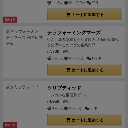
ザです。
ゲーム性:
4枚のカードで2種コンボ。相手への
1～5人
90～120分
20件
ダメージとスキル・必殺技やガードの兼ね合いでダメ
カートに追加する
ージが変動。さらにダメージとして通したら次からそ
残り2点
のカードは山札に含まれなくなるのでだんだん幅が狭
まる中での勝利を考える。良くできてるなと。
相手の
テラフォーミングマーズ
様子も観察しながらの読み合い。コンボ繋がり悪くて
いざ、赤き惑星を手なずけろ!人類の新時代
も敢えて必殺技宣言してガード誘ったり、ダメージエ
を先導するのはどの企業だ!?
7,700
リアにあるカードから残りの手札を読んだりと奥深
（税込）
¥
1～5人
90～120分
129件
い。それでいてサクサク回る。楽しかったです。
気に
なったところとしてはプレイマット。私は限定版買っ
カートに追加する
たのでプレイマットつきでしたが、通常版はカードの
み。これ紙でもいいからマットあった方がやりやすい
と思います。DLとかで各自で印刷できたらいいですね
クリプティッド
（既にあったらごめんなさい）
2人用の対戦ゲームと
ロジカルな推理系ゲーム
4,950
してかなり楽しかったです。機会があれば遊んでみて
（税込）
¥
3～5人
30～50分
66件
下さい。
カートに追加する
残り2点