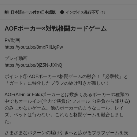
日本語ルール付き/日本語版
インボイス発行不可
（
?
）
AOFポーカー×対戦格闘カードゲーム
PV動画
https://youtu.be/8mxRlILlgPw
プレイ動画
https://youtu.be/9jZ5N-JlXhQ
ポイント① AOFポーカー×格闘ゲームの融合！「必殺技」と
「ガード」に特化したブラフの駆け引きが新しい！
AOF(All-in or Fold)ポーカーとは数多くあるポーカーの種類の
中でもオールイン(全力で勝負)とフォールド(勝負から降りる)
のみしかないゲーム。他のポーカーのようなコール、レイ
ズ、ベットは行わない。これらと格闘ゲームを融合しまし
た。
さまざまなパターンの駆け引きへと広がるブラフゲームを実