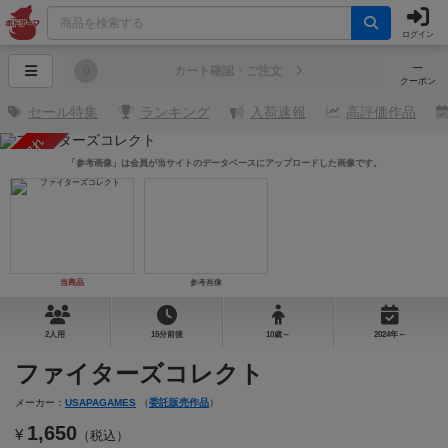
ログイン
─
0
カート確認・ご注文
クーポン
セール特集
ランキング
入荷速報
高評価作品
売り切れ
「参考画像」は会員が当サイトのデータベースにアップロードした画像です。
当商品
参考画像
2人用
15分前後
10歳～
2024年～
ファイターズコレクト
メーカー：
USAPAGAMES
（
委託販売作品
）
1,650
¥
（税込）