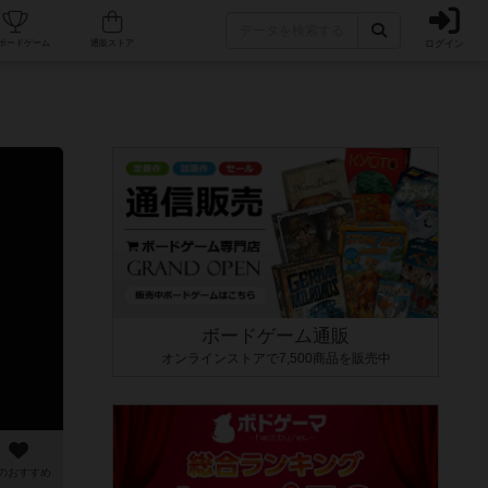
ログイン
カフェ/店舗
人気ボードゲーム
通販ストア
ボードゲーム通販
オンラインストアで7,500商品を販売中
のおすすめ