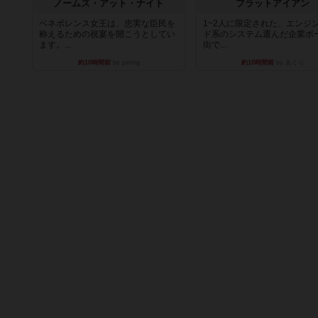
ノームズ・アット・ナイト
フラットアイアン
ベネボレンス女王は、忠実な臣民を
1~2人に限定された、エンジ
称えるための祝宴を開こうとしてい
ド系のシステム選んだ企業ボ
ます。...
街で...
約10時間前
by jurong
約10時間前
by あくり