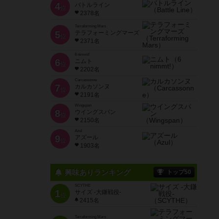
4
バトルライン
位
2378名
Terraforming Mars
5
テラフォーミングマーズ
位
2371名
6 nimmt!
6
ニムト
位
2202名
Carcassonne
7
カルカソンヌ
位
2191名
Wingspan
8
ウイングスパン
位
2150名
Azul
9
アズール
位
1903名
興味ありランキング
トップ50
SCYTHE
1
サイズ -大鎌戦役-
位
2415名
Terraforming Mars