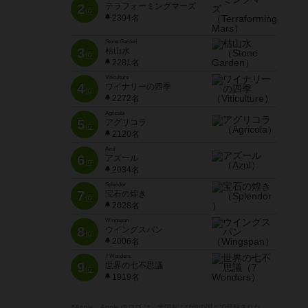
2
テラフォーミングマーズ
位
2394名
Stone Garden
3
枯山水
位
2281名
Viticulture
4
ワイナリーの四季
位
2272名
Agricola
5
アグリコラ
位
2120名
Azul
6
アズール
位
2034名
Splendor
7
宝石の煌き
位
2028名
Wingspan
8
ウイングスパン
位
2006名
7 Wonders
9
世界の七不思議
位
1919名
※Apple、Apple のロゴ は、米国および他の国々で登録された