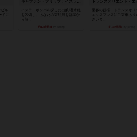
キャプテン・フリップ：イスラ・ボンバ
ンビル
イスラ・ボンバを探しに出航!潜水艦
乗客の皆様、トランスオリ
ードに
を装備し、あなたの乗組員を監獄か
エクスプレスにご乗車あり
ら解...
ざいま...
約13時間前
by jurong
約14時間前
by jurong