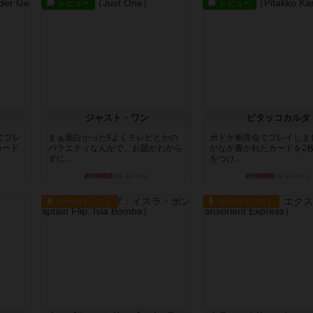
レビュー
レビュー
ジャスト・ワン
ピタッコカルタ
てプレ
まぁ面白かった‼️よくテレビとかの
ボドゲ相席会でプレイしま
カード
バラエティなんかで、お題がわから
がなが書かれたカードを2
ずに...
をつけ...
約9時間前
by みいやん
約9時間前
by みいやん
ルール/インスト
ルール/インスト