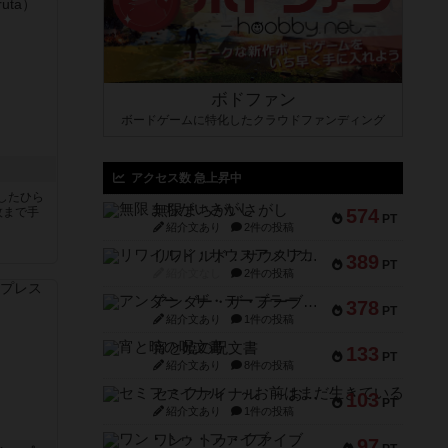
ボドファン
ボードゲームに特化したクラウドファンディング
アクセス数 急上昇中
したひら
無限まちがいさがし
枚まで手
574
PT
紹介文あり
2件の投稿
リワイルド：サウスアメリカ
389
PT
紹介文なし
2件の投稿
アンダー・ザ・テーブラー
378
PT
紹介文あり
1件の投稿
宵と暁の呪文書
133
PT
紹介文あり
8件の投稿
セミファイナル ～お前はまだ生きている～
103
PT
紹介文あり
1件の投稿
ワン・トゥ・ファイブ
97