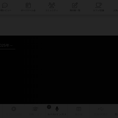
索
新着レビュー
ボードゲーム会
コミュニティ
掲示板一覧
025年～
2
リプレイ
日記
戦略
・コツ
ルール
/インスト
掲示板
拡張/関連
作
次