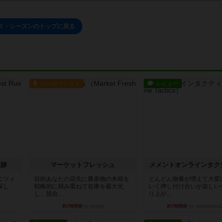
ス・シーズンのトップに戻る
ルール/インスト
レビュー
遺跡
マーケットフレッシュ
メメントオンラインタク
ニツィ
目的あなたの店先に農産物の木箱を
どんどん物量が増えて大変
探し
戦略的に積み重ねて在庫を最大化
いく押し付け合いが楽しい
し、競合...
り上が...
約7時間前
by jurong
約7時間前
by nekomanma