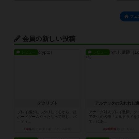
フェ
会員の新しい投稿
レビュー
レビュー
デクリプト
アルナックの失われし
プレイ感がしっかりしてるから、超
アナログ対人プレイ数回。ク
ボードゲームやったなって感じ。パ
ア先生の名作「エルドラドを
ーティ...
て」にあ...
5分前
by ヒロ(新！ボードゲーム家族)
約2時間前
by おーちゃん