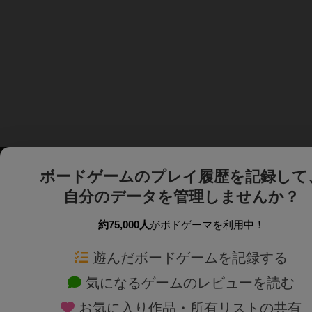
ボードゲームのプレイ履歴を記録して
自分のデータを管理しませんか？
約75,000人
がボドゲーマを利用中！
ボドゲーマTOP
ボードゲーム通販
遊んだボードゲームを記録する
気になるゲームのレビューを読む
ボードゲームを検索する
新作・再入荷情報
お気に入り作品・所有リストの共有
ボードゲームの新着レビュー
定番ボードゲームの通販