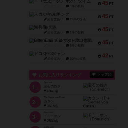
エコーズ・オブ・タイム
45
PT
紹介文なし
8件の投稿
スカルキング
45
PT
紹介文あり
12件の投稿
海兵隊
45
PT
紹介文あり
1件の投稿
Bitter End ブタペスト救出作戦
45
PT
紹介文なし
1件の投稿
ドコジャン
42
PT
紹介文あり
10件の投稿
お気に入りランキング
トップ50
Splendor
1
宝石の煌き
位
4041名
Die Siedler von Catan
2
カタン
位
3616名
Dominion
3
ドミニオン
位
2530名
Battle Line