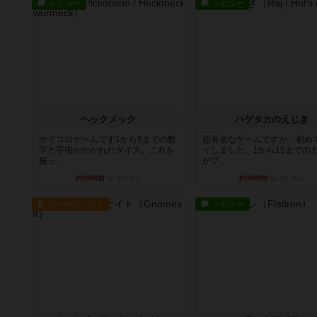
レビュー
レビュー
ヘックメック
ハゲタカのえじき
サイコロゲームです1から5までの数
超有名なゲームですが、初め
字と芋虫がかかれたダイス。これを
イしました。1から15までの
振っ...
がプ...
約9時間前
by みいやん
約9時間前
by みいやん
ルール/インスト
レビュー