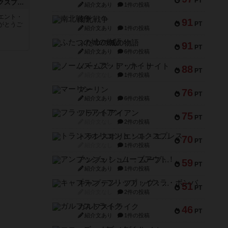
PT
トランスオリエント・エクスプレス
紹介文あり
1件の投稿
エント・
南北戦争
91
PT
がとうご
紹介文あり
1件の投稿
ふたつの城の物語
91
PT
紹介文あり
6件の投稿
ノームズ・アット・ナイト
88
PT
紹介文なし
1件の投稿
マーリン
76
PT
紹介文あり
6件の投稿
フラットアイアン
75
PT
紹介文なし
2件の投稿
トランスオリエント・エクスプレス
70
PT
紹介文なし
1件の投稿
アンブッシュ！：ムーブアウト！
59
PT
紹介文あり
1件の投稿
キャプテン・フリップ：イスラ・ボンバ
51
PT
紹介文なし
2件の投稿
ガルフストライク
46
PT
紹介文あり
1件の投稿