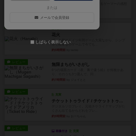
星5軽〜中量級を中心にプレイするゲーマーの感想
または
です。今回はボードゲーム...
約2時間前
by おとん
メールで会員登録
レビュー
充実
花火
ずっと前のドイツ年間ゲーム大賞ながら、シンプ
しばらく表示しない
ルで簡単な小ゲームで今でも...
約5時間前
by tamio
レビュー
無限まちがいさがし
6つの場面カード（表、裏で違う絵）が何枚かあ
り、そのうち3つ選んで、同...
約7時間前
by ジェイとと
レビュー
充実
チケットトゥライド / チケットトゥライドアメリカ
デジタルソロプレイ。元祖チケライ？マップがた
くさん出てるからどれをプレ...
約9時間前
by おーちゃん
レビュー
画像付き
充実