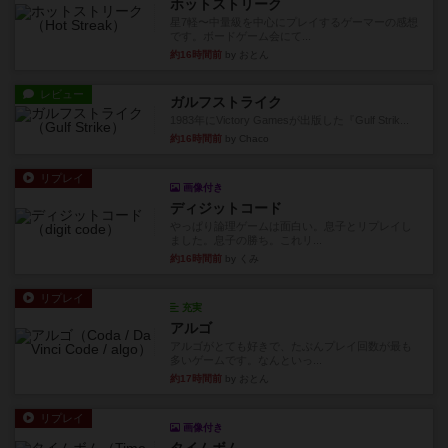
ホットストリーク
星7軽〜中量級を中心にプレイするゲーマーの感想
です。ボードゲーム会にて...
約16時間前
by おとん
レビュー
ガルフストライク
1983年にVictory Gamesが出版した『Gulf Strik...
約16時間前
by Chaco
リプレイ
画像付き
ディジットコード
やっぱり論理ゲームは面白い。息子とリプレイし
ました。息子の勝ち。これリ...
約16時間前
by くみ
リプレイ
充実
アルゴ
アルゴがとても好きで、たぶんプレイ回数が最も
多いゲームです。なんといっ...
約17時間前
by おとん
リプレイ
画像付き