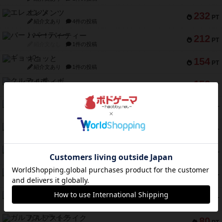
エレメンツ
232
PT
紹介文あり
4件の投稿
バー！パーティー
212
PT
紹介文なし
1件の投稿
ギョッと
154
PT
紹介文あり
1件の投稿
クルティボ
152
PT
紹介文なし
1件の投稿
ブラヴェスト
140
PT
紹介文なし
1件の投稿
ドブル：ポケットモンスター
122
PT
紹介文あり
4件の投稿
ジャンヌ・ダルク-オルレアン ドロー＆ライト
118
PT
紹介文なし
5件の投稿
ファースト・イン・フライト
94
PT
紹介文あり
3件の投稿
ダイススローン
88
PT
紹介文なし
1件の投稿
ガルフストライク
80