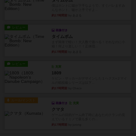
タイムボム
僕はホントに嘘が下手なようで、すぐバレますみ
んなホント、嘘が上手ですよ...
約17時間前
by あまる
レビュー
画像付き
タイムボム
まず簡単で軽い！大人数で遊べる！それなのに小
箱！何より楽しい！！正体隠...
約17時間前
by あまる
レビュー
充実
1809
ケビン・ザッカーがデザインした１ヘクス=２マイ
ルの戦役級シリーズは以下...
約17時間前
by Chaco
ルール/インスト
画像付き
充実
クマタ
ゲームの目的ゲーム終了時にあなたのクランの見
えているドミノで最も多くの...
約17時間前
by jurong