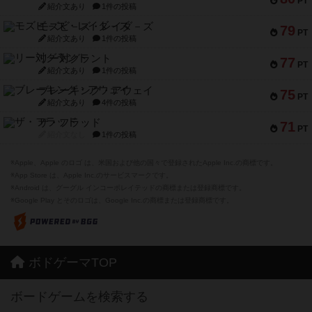
PT
紹介文あり
1件の投稿
モズビ－ズ・レイダ－ズ
79
PT
紹介文あり
1件の投稿
リー対グラント
77
PT
紹介文あり
1件の投稿
ブレーキング・アウェイ
75
PT
紹介文あり
4件の投稿
ザ・フラッド
71
PT
紹介文なし
1件の投稿
※Apple、Apple のロゴ は、米国および他の国々で登録されたApple Inc.の商標です。
※App Store は、Apple Inc.のサービスマークです。
※Android は、グーグル インコーポレイテッドの商標または登録商標です。
※Google Play とそのロゴは、Google Inc.の商標または登録商標です。
ボドゲーマTOP
ボードゲームを検索する