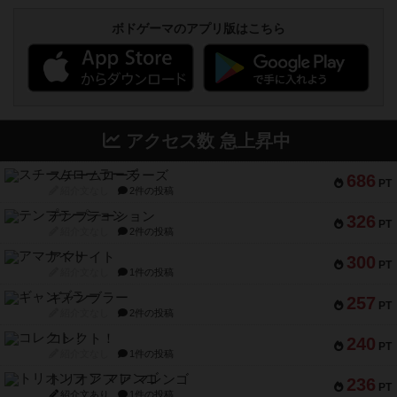
ボドゲーマのアプリ版はこちら
アクセス数 急上昇中
スチームローラーズ
686
PT
紹介文なし
2件の投稿
テンプテーション
326
PT
紹介文なし
2件の投稿
アマナイト
300
PT
紹介文なし
1件の投稿
ギャンブラー
257
PT
紹介文なし
2件の投稿
コレクト！
240
PT
紹介文なし
1件の投稿
トリオンフ ア マレンゴ
236
PT
紹介文あり
1件の投稿