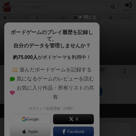
ログイン
閉じる
ボドゲーマTOP
ボードゲームの検索
フェス・シーズン
リプレイ日記
ボードゲームのプレイ履歴を記録し
て、
フェス・シーズン
自分のデータを管理しませんか？
0件のリプレイ日記
約75,000人
がボドゲーマを利用中！
遊んだボードゲームを記録する
1
トップ
画像
動画
レビュー
カフェ
気になるゲームのレビューを読む
お気に入り作品・所有リストの共
フェス・シーズンのトップに戻る
有
ログイン / 会員登録（10秒）
会員の新しい投稿
Google
X
レビュー
画像付き
充実
Apple
Facebook
ワンラウンド