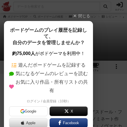
ログイン
閉じる
ボドゲーマTOP
ボードゲームの検索
フェデレーション
レビュー
ボードゲームのプレイ履歴を記録し
て、
フェデレーション
自分のデータを管理しませんか？
白州さんのレビュー
約75,000人
がボドゲーマを利用中！
遊んだボードゲームを記録する
1
2
8
トップ
画像
動画
レビュー
カフェ
気になるゲームのレビューを読む
お気に入り作品・所有リストの共
904名
5名
0
2年以上前
有
レーティングが非公開に設定されたユーザー
5/10
ログイン / 会員登録（10秒）
Google
X
今年、日本人が大賞をとって話題になったアスドール・フ
ランス年間ゲーム大賞の2023年重量級部門ノミネート作
Apple
Facebook
品。ちなみに他２作のノミネートは、アーク・ノヴァとカ