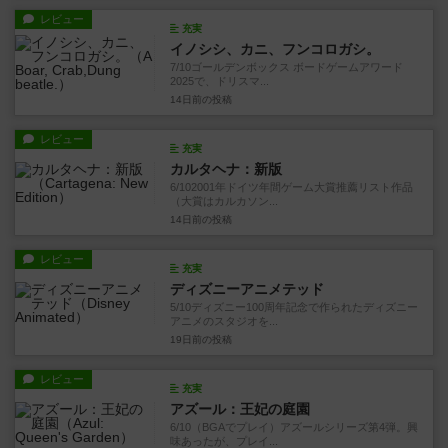
レビュー
充実
イノシシ、カニ、フンコロガシ。
7/10ゴールデンボックス ボードゲームアワード
2025で、ドリスマ...
14日前
の投稿
レビュー
充実
カルタヘナ：新版
6/102001年ドイツ年間ゲーム大賞推薦リスト作品
（大賞はカルカソン...
14日前
の投稿
レビュー
充実
ディズニーアニメテッド
5/10ディズニー100周年記念で作られたディズニー
アニメのスタジオを...
19日前
の投稿
レビュー
充実
アズール：王妃の庭園
6/10（BGAでプレイ）アズールシリーズ第4弾。興
味あったが、プレイ...