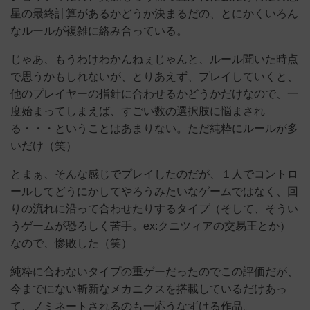
星の最終計算があるかどうか決まるだの、とにかくいろん
なルールが複雑に絡み合っている。
じゃあ、もうわけわかんねぇじゃんと、ルール聞いた時点
で思うかもしれないが、とりあえず、プレイしていくと、
他のプレイヤーの指針に合わせるかどうかだけなので、一
度始まってしまえば、すごい数の選択肢に悩まされ
る・・・ということはあまりない。ただ純粋にルールが多
いだけ（笑）
とまぁ、そんな感じでプレイしたのだが、１人でコントロ
ールしてどうにかしてやろうみたいなゲームではなく、回
りの流れに沿って合わせたりするタイプ（そして、そうい
うゲームが恐ろしく苦手。ex:クニツィアの交易王とか）
なので、惨敗した（笑）
純粋に合わないタイプの重ゲーだったのでこの評価だが、
今までにない斬新なメカニクスを搭載しているだけあっ
て、ノミネートされるのも一応うなずける作品。