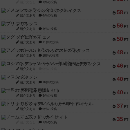
紹介文なし
1件の投稿
メメントオンラインタクティクス
58
PT
紹介文あり
4件の投稿
ブリックス
56
PT
紹介文あり
4件の投稿
ダグエイトチェス
50
PT
紹介文あり
11件の投稿
アズール：シントラのステンドグラス
48
PT
紹介文あり
18件の投稿
ロシアン・キャンペーン：第5版デラックス
46
PT
紹介文あり
0件の投稿
マスクメン
40
PT
紹介文あり
16件の投稿
世界の七不思議：都市
40
PT
紹介文あり
3件の投稿
トリックギア - ペルソナ5 ザ・ロイヤル-
37
PT
紹介文あり
6件の投稿
ノームズ・アット・ナイト
35
PT
紹介文なし
1件の投稿