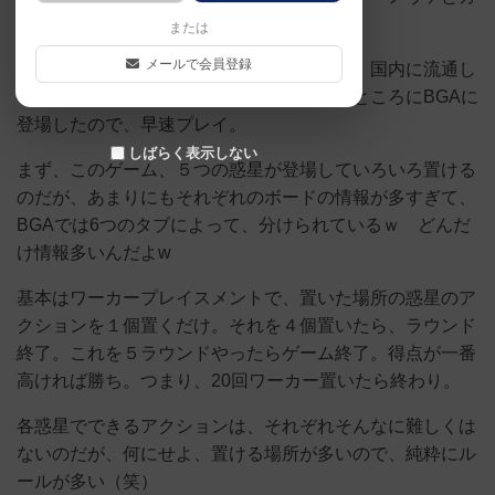
ーネギーで、大賞はアーク・ノヴァ。
または
メールで会員登録
ノミネート作品として、気になっていたが、国内に流通し
ていないので、遊べないなぁと思っていたところにBGAに
登場したので、早速プレイ。
しばらく表示しない
まず、このゲーム、５つの惑星が登場していろいろ置ける
のだが、あまりにもそれぞれのボードの情報が多すぎて、
BGAでは6つのタブによって、分けられているｗ どんだ
け情報多いんだよw
基本はワーカープレイスメントで、置いた場所の惑星のア
クションを１個置くだけ。それを４個置いたら、ラウンド
終了。これを５ラウンドやったらゲーム終了。得点が一番
高ければ勝ち。つまり、20回ワーカー置いたら終わり。
各惑星でできるアクションは、それぞれそんなに難しくは
ないのだが、何にせよ、置ける場所が多いので、純粋にル
ールが多い（笑）