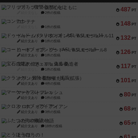
フリップ７：復讐心とともに
487
PT
紹介文なし
2件の投稿
コンテナ
148
PT
紹介文なし
1件の投稿
ドゥームド・バタリオンズ：ASLモジュール11
132
PT
紹介文あり
1件の投稿
コード・オブ・ブシドー：ASLモジュール8
126
PT
紹介文あり
1件の投稿
宝石の煌き：デュエル 偽造者
117
PT
紹介文なし
1件の投稿
クランク! ：冒険者たち（拡張）
101
PT
紹介文あり
4件の投稿
マーケットフレッシュ
80
PT
紹介文あり
1件の投稿
クロス・オブ・アイアン
68
PT
紹介文あり
3件の投稿
ふたつの街の物語
65
PT
紹介文あり
18件の投稿
とうほうの！
61
PT