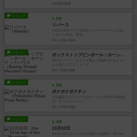
19日前
の投稿
レビュー
充実
リバース
7/102026年ドイツ年間エキスパートゲーム大賞ノ
ミネート作品。登場...
約1ヶ月前
の投稿
レビュー
ボックストップピンボール：ホーンテッドハウス
6/10タンブリンダイスを重ねて収納できるように
した感じのアクションゲ...
約1ヶ月前
の投稿
レビュー
充実
ポクポクポクチン
7/10偏見プロフィールのサークルの2026GM春新
作。サークルメンバ...
約1ヶ月前
の投稿
レビュー
充実
13月32日
6/101~32のカードだけで面白い話題の「32LDK」