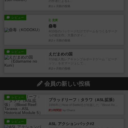
の作者による1...
約1ヶ月前
の投稿
レビュー
充実
蠱毒
4/10缶のパッケージだけでゲームをつくるサーク
ルの処女作。大量のダイ...
約2ヶ月前
の投稿
レビュー
えだまめの国
7/10超人気レアギャンブルボードゲーム「ピーナ
ッツ」をオマージュして...
約2ヶ月前
の投稿
会員の新しい投稿
レビュー
ブラッドリーフ：タラワ（ASL拡張）
1996年にHeat of Battle社が出版した『Blood Re...
約1時間前
by Chaco
レビュー
ASL アクションパック#2