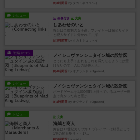
約3時間前
by タカミネコウヘイ
レビュー
画像付き
充実
しあわせのいと
舞台は全寮制の女子高。プレイヤーは探偵サイド
と犯人サイドに分かれて、探...
約3時間前
by タカミネコウヘイ
戦略やコツ
ノイシュヴァンシュタイン城の設計図
どうにも上手くあれもこれも満たせるようには置
けないので、入口の除去と入...
約4時間前
by オグランド（Oguland）
レビュー
ノイシュヴァンシュタイン城の設計図
ボードゲームを1,000個以上持っているユーザー視
点で良かった点と悪か...
約4時間前
by オグランド（Oguland）
レビュー
充実
海賊と商人
舞台は17世紀カリブ海！ プレイヤーは船長として
1隻の船を駆り・・17...
約5時間前
by yuishi