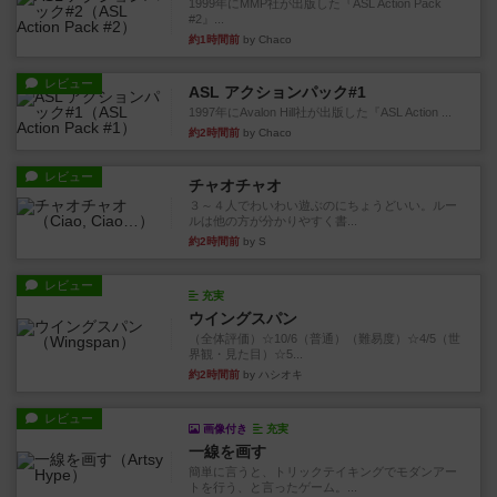
1999年にMMP社が出版した『ASL Action Pack
#2』...
約1時間前
by Chaco
レビュー
ASL アクションパック#1
1997年にAvalon Hill社が出版した『ASL Action ...
約2時間前
by Chaco
レビュー
チャオチャオ
３～４人でわいわい遊ぶのにちょうどいい。ルー
ルは他の方が分かりやすく書...
約2時間前
by S
レビュー
充実
ウイングスパン
（全体評価）☆10/6（普通）（難易度）☆4/5（世
界観・見た目）☆5...
約2時間前
by ハシオキ
レビュー
画像付き
充実
一線を画す
簡単に言うと、トリックテイキングでモダンアー
トを行う、と言ったゲーム。...