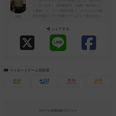
て、おかげさまで50万PV達成しました！ありがと
うございます！ 【評価基準】（随時、気が向いた
ら更新） １：ルール解読不能 ２：ゲームとして重
大な欠陥あり 〜〜普通にゲームとして遊べるかど
白州
うかの境目〜〜 ...
シェアする
マイボードゲーム登録者
63
112
24
55
興味あり
経験あり
お気に入り
持ってる
ログイン/会員登録でコメント