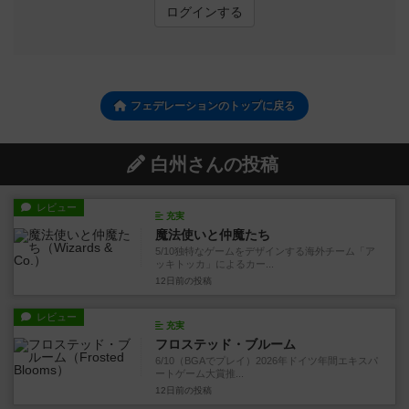
ログインする
フェデレーションのトップに戻る
白州さんの投稿
レビュー
充実
魔法使いと仲魔たち
5/10独特なゲームをデザインする海外チーム「ア
ッキトッカ」によるカー...
12日前
の投稿
レビュー
充実
フロステッド・ブルーム
6/10（BGAでプレイ）2026年ドイツ年間エキスパ
ートゲーム大賞推...
12日前
の投稿