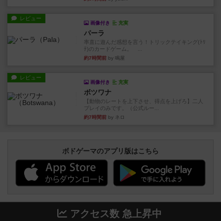
レビュー
画像付き
充実
パーラ
率直に遊んだ感想を言う！トリックテイキング(ﾄﾘ
ﾃ)のカードゲーム。 ...
約7時間前
by 鳴屋
レビュー
画像付き
充実
ボツワナ
【動物のレートを上下させ、得点を上げろ】二人
プレイのみです。（公式ルー...
約7時間前
by ネロ
ボドゲーマのアプリ版はこちら
アクセス数 急上昇中