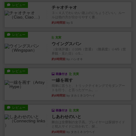
レビュー
チャオチャオ
３～４人でわいわい遊ぶのにちょうどいい。ルー
ルは他の方が分かりやすく書...
約3時間前
by S
レビュー
充実
ウイングスパン
（全体評価）☆10/6（普通）（難易度）☆4/5（世
界観・見た目）☆5...
約3時間前
by ハシオキ
レビュー
画像付き
充実
一線を画す
簡単に言うと、トリックテイキングでモダンアー
トを行う、と言ったゲーム。...
約4時間前
by タカミネコウヘイ
レビュー
画像付き
充実
しあわせのいと
舞台は全寮制の女子高。プレイヤーは探偵サイド
と犯人サイドに分かれて、探...
約4時間前
by タカミネコウヘイ