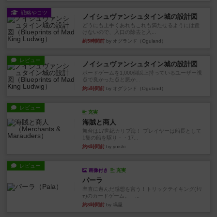
戦略やコツ
ノイシュヴァンシュタイン城の設計図
どうにも上手くあれもこれも満たせるようには置
けないので、入口の除去と入...
約5時間前
by オグランド（Oguland）
レビュー
ノイシュヴァンシュタイン城の設計図
ボードゲームを1,000個以上持っているユーザー視
点で良かった点と悪か...
約5時間前
by オグランド（Oguland）
レビュー
充実
海賊と商人
舞台は17世紀カリブ海！ プレイヤーは船長として
1隻の船を駆り・・17...
約6時間前
by yuishi
レビュー
画像付き
充実
パーラ
率直に遊んだ感想を言う！トリックテイキング(ﾄﾘ
ﾃ)のカードゲーム。 ...
約8時間前
by 鳴屋