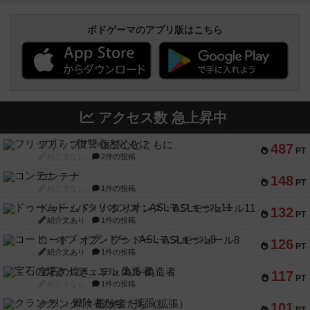
ボドゲーマのアプリ版はこちら
アクセス数 急上昇中
フリップ７：復讐心とともに
487
PT
紹介文なし
2件の投稿
コンテナ
148
PT
紹介文なし
1件の投稿
ドゥームド・バタリオンズ：ASLモジュール11
132
PT
紹介文あり
1件の投稿
コード・オブ・ブシドー：ASLモジュール8
126
PT
紹介文あり
1件の投稿
宝石の煌き：デュエル 偽造者
117
PT
紹介文なし
1件の投稿
クランク! ：冒険者たち（拡張）
101