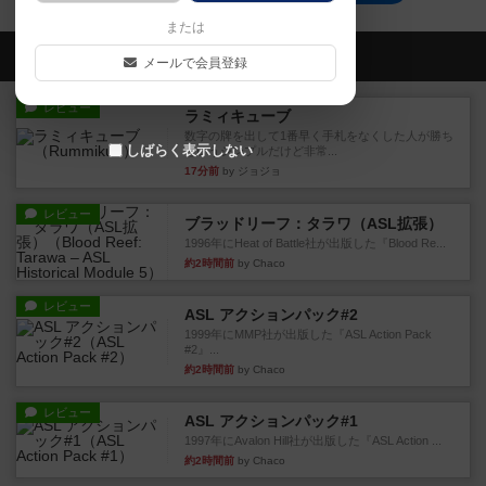
または
会員の新しい投稿
メールで会員登録
レビュー
ラミィキューブ
数字の牌を出して1番早く手札をなくした人が勝ち
しばらく表示しない
というシンプルだけど非常...
17分前
by ジョジョ
レビュー
ブラッドリーフ：タラワ（ASL拡張）
1996年にHeat of Battle社が出版した『Blood Re...
約2時間前
by Chaco
レビュー
ASL アクションパック#2
1999年にMMP社が出版した『ASL Action Pack
#2』...
約2時間前
by Chaco
レビュー
ASL アクションパック#1
1997年にAvalon Hill社が出版した『ASL Action ...
約2時間前
by Chaco