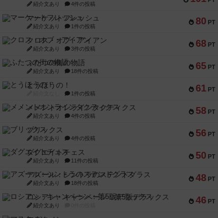
PT
紹介文あり
4件の投稿
マーケットフレッシュ
80
PT
紹介文あり
1件の投稿
クロス・オブ・アイアン
68
PT
紹介文あり
3件の投稿
ふたつの街の物語
65
PT
紹介文あり
18件の投稿
とうほうの！
61
PT
紹介文なし
1件の投稿
メメントオンラインタクティクス
58
PT
紹介文あり
4件の投稿
ブリックス
56
PT
紹介文あり
4件の投稿
ダグエイトチェス
50
PT
紹介文あり
11件の投稿
アズール：シントラのステンドグラス
48
PT
紹介文あり
18件の投稿
ロシアン・キャンペーン：第5版デラックス
46
PT
紹介文あり
0件の投稿