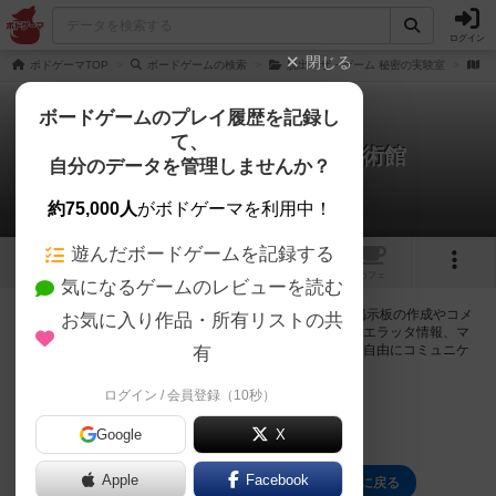
ログイン
閉じる
ボドゲーマTOP
ボードゲームの検索
脱出：ザ・ゲーム 秘密の実験室
脱
ボードゲームのプレイ履歴を記録し
て、
脱出：ザ・ゲーム 奇妙な美術館
自分のデータを管理しませんか？
0件の掲示板
約75,000人
がボドゲーマを利用中！
遊んだボードゲームを記録する
1
トップ
画像
動画
レビュー
カフェ
気になるゲームのレビューを読む
ログインすると脱出：ザ・ゲーム 奇妙な美術館に関する掲示板の作成やコメ
お気に入り作品・所有リストの共
ントの書き込みが出来るようになります。ルールの疑問やエラッタ情報、マ
ニュアルでは判断し辛い曖昧な表記等について会員同士で自由にコミュニケ
有
ーションをとることが出来ます。
ログイン / 会員登録（10秒）
ログイン/無料会員登録
Google
X
Apple
Facebook
脱出：ザ・ゲーム 奇妙な美術館のトップに戻る