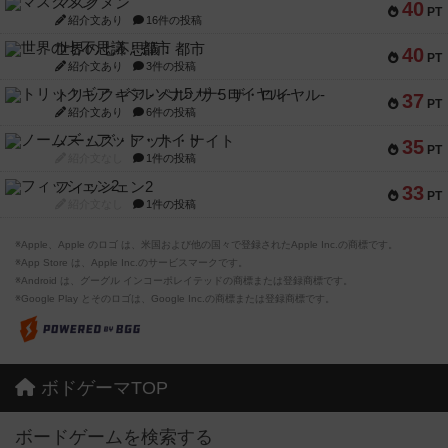
マスクメン
40
PT
紹介文あり
16件の投稿
世界の七不思議：都市
40
PT
紹介文あり
3件の投稿
トリックギア - ペルソナ5 ザ・ロイヤル-
37
PT
紹介文あり
6件の投稿
ノームズ・アット・ナイト
35
PT
紹介文なし
1件の投稿
フィッシェン2
33
PT
紹介文なし
1件の投稿
※Apple、Apple のロゴ は、米国および他の国々で登録されたApple Inc.の商標です。
※App Store は、Apple Inc.のサービスマークです。
※Android は、グーグル インコーポレイテッドの商標または登録商標です。
※Google Play とそのロゴは、Google Inc.の商標または登録商標です。
ボドゲーマTOP
ボードゲームを検索する