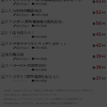
53
PT
紹介文あり
1件の投稿
ふたつの街の物語
52
PT
紹介文あり
18件の投稿
クランク! ：冒険者たち（拡張）
50
PT
紹介文あり
4件の投稿
とうほうの！
42
PT
紹介文なし
1件の投稿
スターマイン・ラミー ポケット
42
PT
紹介文あり
2件の投稿
海兵隊
39
PT
紹介文あり
1件の投稿
スーパーストア3000
39
PT
紹介文なし
1件の投稿
フリップ７：復讐心とともに
37
PT
紹介文なし
2件の投稿
※Apple、Apple のロゴ は、米国および他の国々で登録されたApple Inc.の商標です。
※App Store は、Apple Inc.のサービスマークです。
※Android は、グーグル インコーポレイテッドの商標または登録商標です。
※Google Play とそのロゴは、Google Inc.の商標または登録商標です。