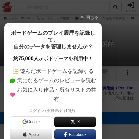
ログイン
閉じる
ボドゲーマTOP
ボードゲームの検索
脱出：ザ・ゲーム 秘密の実験室
脱
ボードゲームのプレイ履歴を記録し
て、
脱出：ザ・ゲーム 奇妙な美術館
自分のデータを管理しませんか？
1件の画像
約75,000人
がボドゲーマを利用中！
遊んだボードゲームを記録する
1
トップ
画像
動画
レビュー
カフェ
気になるゲームのレビューを読む
ボドゲーマにログインすると、
「脱出：ザ・ゲーム 奇妙な美術館（Exit: The
お気に入り作品・所有リストの共
Game – The Mysterious Museum）」
の画像をアップロード出来たり、他の
ユーザーの投稿画像に評価を付けることができます。また、トップ6の画像は
有
様々なページで表示されます。
ログイン / 会員登録（10秒）
トップに表示される画像
Google
X
まつなが
Apple
Facebook