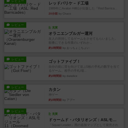
レビュー
レッドバリケ－ド工場
1989年にAvalon Hill社が出版した『Red Barrica...
20分前
by Chaco
レビュー
充実
オラニエンブルガー運河
友人の所持してるゲームをさせてもらいました。
順番にできる作業のいずれか...
約1時間前
by おっちょこちょい
レビュー
ゴットファイブ！
自分の前に背を向けて並ぶ5枚の手札の数字を当て
るゲーム。相手の手札/場...
約2時間前
by daisdice
レビュー
カタン
神ゲー
約2時間前
by アプー
レビュー
充実
ドゥームド・バタリオンズ：ASLモジュール11
『Squad Leader』用の追加マップとして発売され