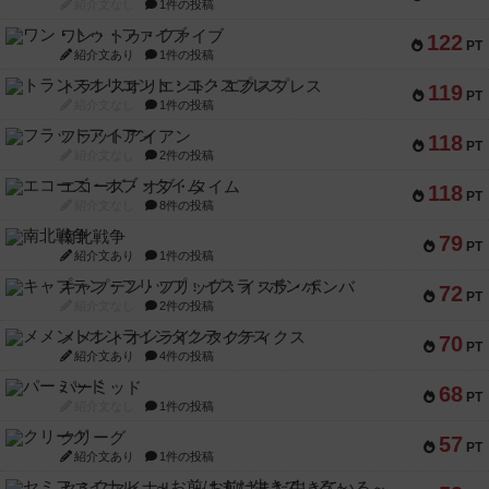
紹介文なし
1件の投稿
ワン・トゥ・ファイブ
122
PT
紹介文あり
1件の投稿
トランスオリエント・エクスプレス
119
PT
紹介文なし
1件の投稿
フラットアイアン
118
PT
紹介文なし
2件の投稿
エコーズ・オブ・タイム
118
PT
紹介文なし
8件の投稿
南北戦争
79
PT
紹介文あり
1件の投稿
キャプテン・フリップ：イスラ・ボンバ
72
PT
紹介文なし
2件の投稿
メメントオンラインタクティクス
70
PT
紹介文あり
4件の投稿
パーミッド
68
PT
紹介文なし
1件の投稿
クリーグ
57
PT
紹介文あり
1件の投稿
セミファイナル ～お前はまだ生きている～