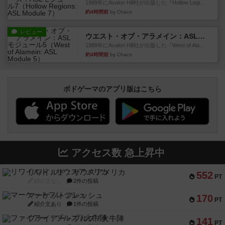
1989年にAvalon Hill社が出版した『Hollow Legi...
約4時間前
by Chaco
レビュー
ウエスト・オブ・アラメイン：ASLモジュール5
1988年にAvalon Hill社が出版した『West of Ala...
約4時間前
by Chaco
ボドゲーマのアプリ版はこちら
アクセス数 急上昇中
リワイルド：サウスアメリカ
552
PT
紹介文なし
2件の投稿
マーケットフレッシュ
170
PT
紹介文あり
1件の投稿
ファイアー・ブルズ / 火牛陣
141
PT