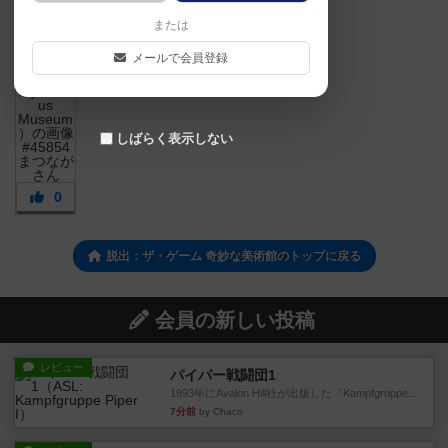
または
メールで会員登録
しばらく表示しない
0
脱出：ザ・ゲーム 奇妙な美術館のトップに戻る
会員の新しい投稿
レビュー
パイパー戦闘団1
1993年にAvalon Hill社が出版した『Kampfgruppe...
7分前
by Chaco