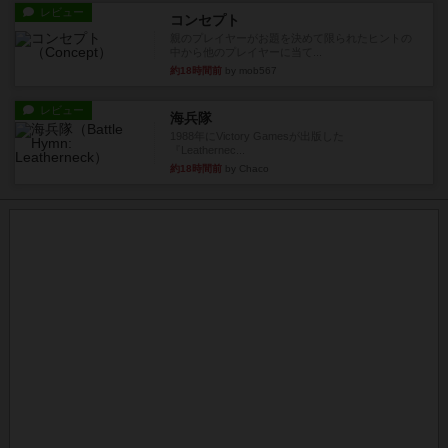
レビュー
コンセプト
親のプレイヤーがお題を決めて限られたヒントの
中から他のプレイヤーに当て...
約18時間前
by mob567
レビュー
海兵隊
1988年にVictory Gamesが出版した
『Leathernec...
約18時間前
by Chaco