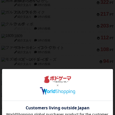
無限まちがいさがし
322
PT
紹介文あり
2件の投稿
ガルフストライク
217
PT
紹介文あり
1件の投稿
クルティボ
203
PT
紹介文なし
1件の投稿
1809
112
PT
紹介文あり
1件の投稿
ファースト・イン・フライト
108
PT
紹介文あり
3件の投稿
モズビ－ズ・レイダ－ズ
94
PT
紹介文あり
1件の投稿
テンプテーション
79
PT
紹介文なし
2件の投稿
インドネシア
78
PT
紹介文あり
2件の投稿
宵と暁の呪文書
75
PT
紹介文あり
8件の投稿
リスボン・トラム 28
73
PT
紹介文あり
9件の投稿