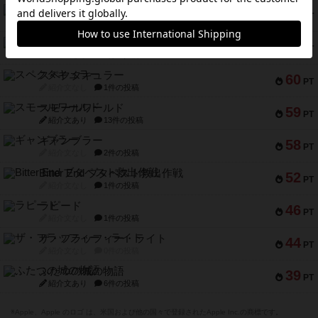
アマナイト
73
PT
紹介文なし
1件の投稿
ブラヴェスト
66
PT
紹介文なし
1件の投稿
スペクタキュラー
60
PT
紹介文なし
1件の投稿
スモールワールド
59
PT
紹介文あり
13件の投稿
ギャンブラー
58
PT
紹介文なし
2件の投稿
Bitter End ブタペスト救出作戦
52
PT
紹介文なし
1件の投稿
ラピード
46
PT
紹介文なし
1件の投稿
ザ・フラッフィー・ライト
44
PT
紹介文なし
0件の投稿
ふたつの城の物語
39
PT
紹介文あり
6件の投稿
※Apple、Apple のロゴ は、米国および他の国々で登録されたApple Inc.の商標です。