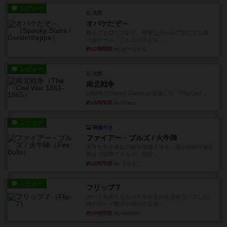
レビュー
充実
オバケだぞ～
対人アナログプレイ。簡単なルールで誰とでも遊
べるゲーム。こんなの子ども...
約12時間前
by おーちゃん
レビュー
充実
南北戦争
1983年にVictory Gamesが出版した『The Civil ...
約16時間前
by Chaco
レビュー
画像付き
ファイアー・ブルズ / 火牛陣
火牛を引き連れて敵を殲滅させる。縦か斜めで前2
列まで攻撃できるが、自分...
約18時間前
by うらまこ
レビュー
フリップ７
カードをめくるかパスをするかを決めてパスした
時のカード数字が得点になる...
約18時間前
by mob567