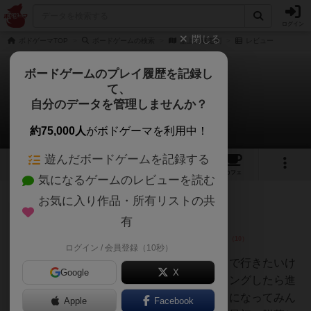
ログイン
閉じる
ボドゲーマTOP
ボードゲームの検索
盤上の逃走劇
レビュー
ボードゲームのプレイ履歴を記録し
て、
盤上の逃走劇
自分のデータを管理しませんか？
1件のレビュー
約75,000人
がボドゲーマを利用中！
遊んだボードゲームを記録する
1
1
トップ
画像
動画
レビュー
カフェ
気になるゲームのレビューを読む
お気に入り作品・所有リストの共
大賢者
43名
0名
0
有
ログイン / 会員登録（10秒）
ケンチャンヌ
警察から逃げましょう。目的地まで行きたいけ
Google
X
ど、同業者と移動手段がバッティングしたら進
めません。捕まったら警察サイドになってみん
Apple
Facebook