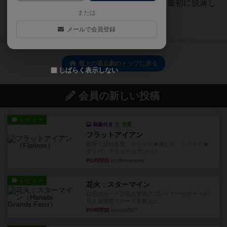
なを捕まえよう。全員捕まえたら最初に脱落し
または
た順に勝ち！神ゲー！
続きを読む（3年以上前）
メールで会員登録
盤上の逃走劇のトップに戻る
しばらく表示しない
会員の新しい投稿
レビュー
画像付き
充実
フラットアイアン
世界に浸れる度 ☆☆☆☆★楽しさ ☆☆☆☆★
タイパ ☆☆☆☆☆マンハッ...
約1時間前
by DKnewyork
レビュー
花火：スターマイン
自分のカードは見えず他のプレイヤーのカードが
見える状態でカードを教えた...
約3時間前
by mob567