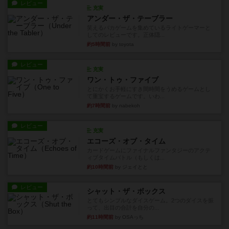
レビュー
充実
アンダー・ザ・テーブラー
笑えるバカゲームを集めているライトゲーマーと
してのレビューです。正体隠...
約5時間前
by toyota
レビュー
充実
ワン・トゥ・ファイブ
とにかくお手軽にすき間時間をうめるゲームとし
て重宝するゲームです。いわ...
約7時間前
by nabekoh
レビュー
充実
エコーズ・オブ・タイム
カードゲームにファイナルファンタジーのアクテ
ィブタイムバトル（もしくは...
約10時間前
by ジェイとと
レビュー
シャット・ザ・ボックス
とてもシンプルなダイスゲーム。2つのダイスを振
って、出目の合計を自分の...
約11時間前
by OSAっち