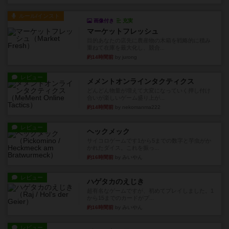
ルール/インスト
画像付き
充実
マーケットフレッシュ
目的あなたの店先に農産物の木箱を戦略的に積み
重ねて在庫を最大化し、競合...
約14時間前
by jurong
レビュー
メメントオンラインタクティクス
どんどん物量が増えて大変になっていく押し付け
合いが楽しいゲーム盛り上が...
約14時間前
by nekomanma222
レビュー
ヘックメック
サイコロゲームです1から5までの数字と芋虫がか
かれたダイス。これを振っ...
約16時間前
by みいやん
レビュー
ハゲタカのえじき
超有名なゲームですが、初めてプレイしました。1
から15までのカードがプ...
約16時間前
by みいやん
レビュー