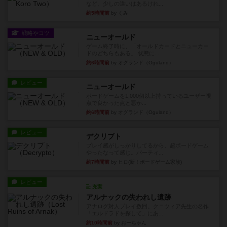
など、少しの違いはあるけれ...
約5時間前
by くみ
戦略やコツ
ニューオールド
ゲーム終了時に、「オールドカードとニューカー
ドのどちらもある」 状態に...
約6時間前
by オグランド（Oguland）
レビュー
ニューオールド
ボードゲームを1,000個以上持っているユーザー視
点で良かった点と悪か...
約6時間前
by オグランド（Oguland）
レビュー
デクリプト
プレイ感がしっかりしてるから、超ボードゲーム
やったなって感じ。パーティ...
約7時間前
by ヒロ(新！ボードゲーム家族)
レビュー
充実
アルナックの失われし遺跡
アナログ対人プレイ数回。クニツィア先生の名作
「エルドラドを探して」にあ...
約10時間前
by おーちゃん