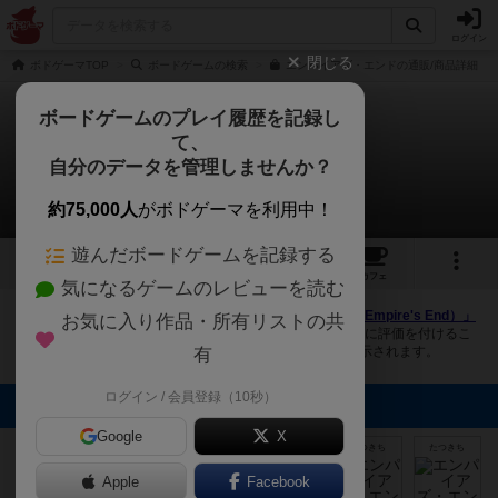
ログイン
閉じる
ボドゲーマTOP
ボードゲームの検索
エンパイアズ・エンドの通販/商品詳細
ボードゲームのプレイ履歴を記録し
て、
エンパイアズ・エンド
自分のデータを管理しませんか？
6件の画像
約75,000人
がボドゲーマを利用中！
遊んだボードゲームを記録する
6
4
16
トップ
画像
動画
レビュー
カフェ
気になるゲームのレビューを読む
ボドゲーマにログインすると、
「エンパイアズ・エンド（Empire's End）」
お気に入り作品・所有リストの共
の画像をアップロード出来たり、他のユーザーの投稿画像に評価を付けるこ
とができます。また、トップ6の画像は様々なページで表示されます。
有
ログイン / 会員登録（10秒）
トップに表示される画像
Google
X
[退会者:3009]
Sak_uv
たつきち
たつきち
たつきち
たつきち
Apple
Facebook