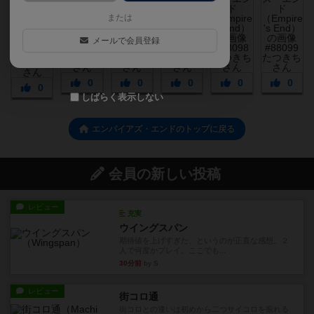
または
メールで会員登録
0
0
0
0
0
0
しばらく表示しない
エンパイアズ・エンドのトップに戻る
会員の新しい投稿
レビュー
充実
ウイングスパン
期待値を上げすぎた、というのが正直な感想。２
人で何度かプレイ。ここでも...
30分前
by S
レビュー
街コロ通
街コロとの違いは初めから二つサイコロを振れる