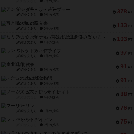
紹介文なし
2件の投稿
アンダー・ザ・テーブラー
378
PT
紹介文あり
1件の投稿
宵と暁の呪文書
133
PT
紹介文あり
8件の投稿
セミファイナル ～お前はまだ生きている～
103
PT
紹介文あり
1件の投稿
ワン・トゥ・ファイブ
97
PT
紹介文あり
1件の投稿
南北戦争
91
PT
紹介文あり
1件の投稿
ふたつの城の物語
91
PT
紹介文あり
6件の投稿
ノームズ・アット・ナイト
88
PT
紹介文なし
1件の投稿
マーリン
76
PT
紹介文あり
6件の投稿
フラットアイアン
75
PT
紹介文なし
2件の投稿
トランスオリエント・エクスプレス