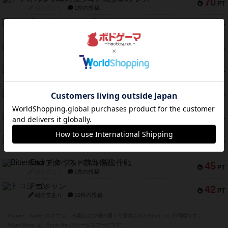
70
PT
紹介文なし
1件の投稿
アンブッシュ！：ムーブアウト！
59
PT
紹介文あり
1件の投稿
キャプテン・フリップ：イスラ・ボンバ
51
PT
紹介文なし
2件の投稿
ガルフストライク
46
PT
紹介文あり
1件の投稿
エコーズ・オブ・タイム
45
PT
紹介文なし
8件の投稿
スカルキング
45
PT
紹介文あり
12件の投稿
海兵隊
45
PT
紹介文あり
1件の投稿
Bitter End ブタペスト救出作戦
45
PT
紹介文なし
1件の投稿
ドコジャン
42
PT
紹介文あり
10件の投稿
※Apple、Apple のロゴ は、米国および他の国々で登録されたApple Inc.の商標です。
※App Store は、Apple Inc.のサービスマークです。