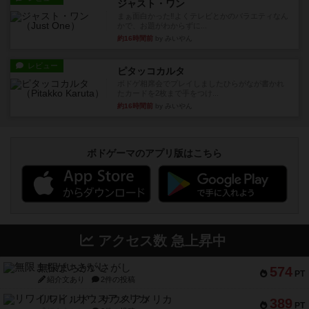
ジャスト・ワン
まぁ面白かった‼️よくテレビとかのバラエティなん
かで、お題がわからずに...
約16時間前
by みいやん
レビュー
ピタッコカルタ
ボドゲ相席会でプレイしましたひらがなが書かれ
たカードを2枚まで手をつけ...
約16時間前
by みいやん
ボドゲーマのアプリ版はこちら
アクセス数 急上昇中
無限まちがいさがし
574
PT
紹介文あり
2件の投稿
リワイルド：サウスアメリカ
389
PT