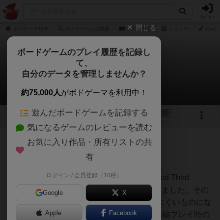
ログイン
閉じる
ボドゲーマTOP
ボードゲームの検索
大日本帝国
レビュー
Cha
ボードゲームのプレイ履歴を記録し
て、
大日本帝国
自分のデータを管理しませんか？
Chacoさんのレビュー
約75,000人
がボドゲーマを利用中！
遊んだボードゲームを記録する
1
トップ
画像
動画
レビュー
カフェ
気になるゲームのレビューを読む
お気に入り作品・所有リストの共
91名
0名
0
約1ヶ月前
有
ログイン / 会員登録（10秒）
『Empire of the Rising Sun』では『Advanced Third
Reich』に無かった空母戦のル－ルが登場しました。その
Google
X
ため海軍がらみのル－ルが、より一層解りにくいものにな
Apple
Facebook
りました。GMTの『A World at War』は、連結プレイ時の