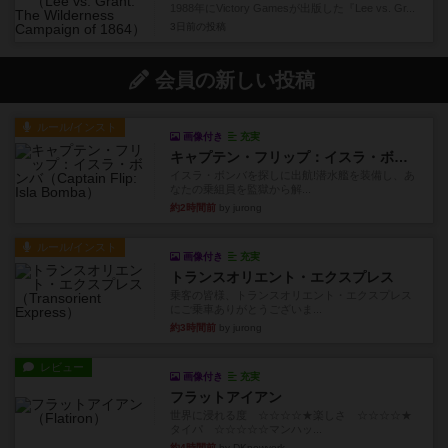
1988年にVictory Gamesが出版した『Lee vs. Gr...
3日前
の投稿
会員の新しい投稿
ルール/インスト
画像付き
充実
キャプテン・フリップ：イスラ・ボンバ
イスラ・ボンバを探しに出航!潜水艦を装備し、あ
なたの乗組員を監獄から解...
約2時間前
by jurong
ルール/インスト
画像付き
充実
トランスオリエント・エクスプレス
乗客の皆様、トランスオリエント・エクスプレス
にご乗車ありがとうございま...
約3時間前
by jurong
レビュー
画像付き
充実
フラットアイアン
世界に浸れる度 ☆☆☆☆★楽しさ ☆☆☆☆★
タイパ ☆☆☆☆☆マンハッ...
約4時間前
by DKnewyork