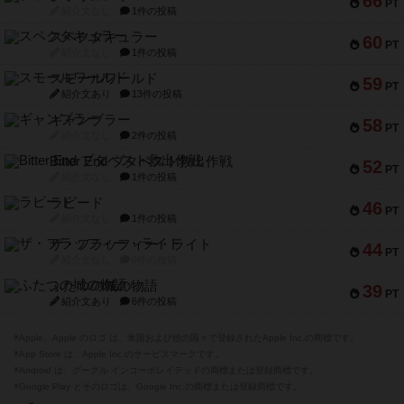
66
PT
紹介文なし
1件の投稿
スペクタキュラー
60
PT
紹介文なし
1件の投稿
スモールワールド
59
PT
紹介文あり
13件の投稿
ギャンブラー
58
PT
紹介文なし
2件の投稿
Bitter End ブタペスト救出作戦
52
PT
紹介文なし
1件の投稿
ラピード
46
PT
紹介文なし
1件の投稿
ザ・フラッフィー・ライト
44
PT
紹介文なし
0件の投稿
ふたつの城の物語
39
PT
紹介文あり
6件の投稿
※Apple、Apple のロゴ は、米国および他の国々で登録されたApple Inc.の商標です。
※App Store は、Apple Inc.のサービスマークです。
※Android は、グーグル インコーポレイテッドの商標または登録商標です。
※Google Play とそのロゴは、Google Inc.の商標または登録商標です。