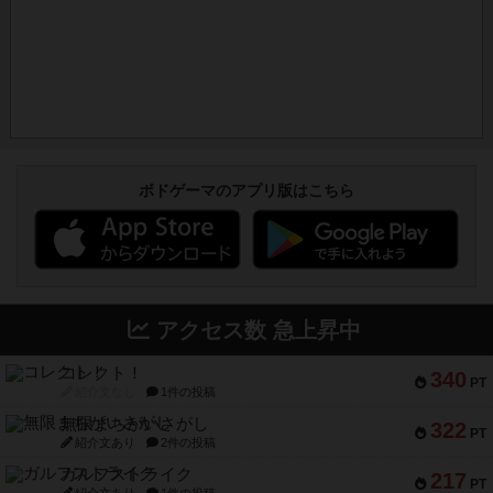
ボドゲーマのアプリ版はこちら
アクセス数 急上昇中
コレクト！
340
PT
紹介文なし
1件の投稿
無限まちがいさがし
322
PT
紹介文あり
2件の投稿
ガルフストライク
217
PT