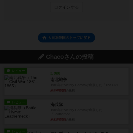
ログインする
大日本帝国のトップに戻る
Chacoさんの投稿
レビュー
充実
南北戦争
1983年にVictory Gamesが出版した『The Civil ...
約19時間前
の投稿
レビュー
海兵隊
1988年にVictory Gamesが出版した
『Leathernec...
約22時間前
の投稿
レビュー