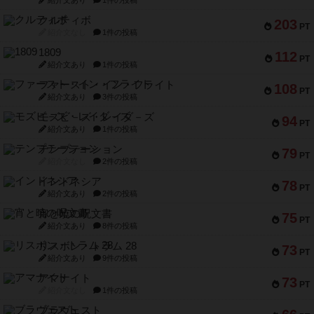
紹介文あり
1件の投稿
クルティボ
203
PT
紹介文なし
1件の投稿
1809
112
PT
紹介文あり
1件の投稿
ファースト・イン・フライト
108
PT
紹介文あり
3件の投稿
モズビ－ズ・レイダ－ズ
94
PT
紹介文あり
1件の投稿
テンプテーション
79
PT
紹介文なし
2件の投稿
インドネシア
78
PT
紹介文あり
2件の投稿
宵と暁の呪文書
75
PT
紹介文あり
8件の投稿
リスボン・トラム 28
73
PT
紹介文あり
9件の投稿
アマナイト
73
PT
紹介文なし
1件の投稿
ブラヴェスト