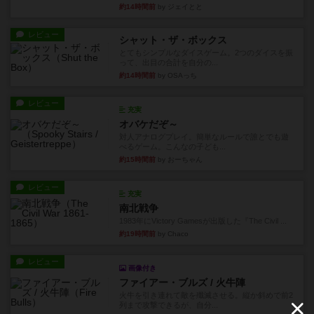
約14時間前
by ジェイとと
レビュー
シャット・ザ・ボックス
とてもシンプルなダイスゲーム。2つのダイスを振
って、出目の合計を自分の...
約14時間前
by OSAっち
レビュー
充実
オバケだぞ～
対人アナログプレイ。簡単なルールで誰とでも遊
べるゲーム。こんなの子ども...
約15時間前
by おーちゃん
レビュー
充実
南北戦争
1983年にVictory Gamesが出版した『The Civil ...
約19時間前
by Chaco
レビュー
画像付き
ファイアー・ブルズ / 火牛陣
火牛を引き連れて敵を殲滅させる。縦か斜めで前2
列まで攻撃できるが、自分...