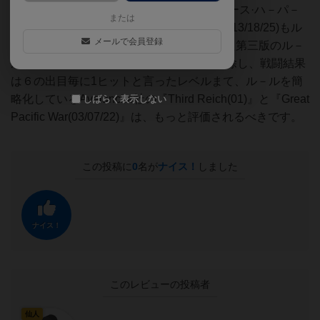
疑問点を解消しようと、デザイナーのブルース·ハ－パ－
または
が改訂作業を行ったものですが、既に三回(13/18/25)もル
メールで会員登録
－ル修正があって、駒数が280個増やされた第三版のル－
ルは235頁でした。そうすると、CRTを排除し、戦闘結果
は６の出目毎に1ヒットと言ったレベルまて、ル－ルを簡
略化しているAvalanche社の『Third Reich(01)』と『Great
しばらく表示しない
Pacific War(03/07/22)』は、もっと評価されるべきです。
この投稿に
0
名が
ナイス！
しました
ナイス！
このレビューの投稿者
仙人