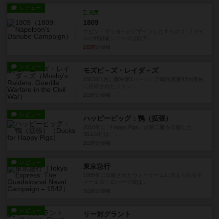
レビュー
充実
1809
ケビン・ザッカーがデザインした１ヘクス=２マイ
ルの戦役級シリーズは以下...
2日前
の投稿
レビュー
モズビ－ズ・レイダ－ズ
1863年1月に南軍第1バージニア騎兵隊第43大隊長
に任命されたジョン...
2日前
の投稿
レビュー
ハッピーピッグ：鴨（拡張）
2016年に『Happy Pigs』の第二版を出版した
IELLO社は、...
2日前
の投稿
レビュー
東京急行
1988年に出版されたウォーゲームに与えられるチ
ャールズ・ロバーツ賞は...
3日前
の投稿
レビュー
リー対グラント