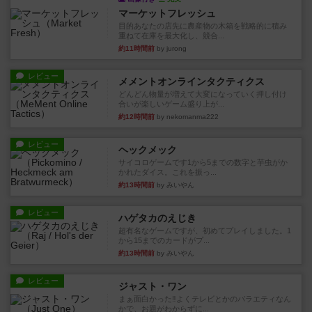
マーケットフレッシュ
目的あなたの店先に農産物の木箱を戦略的に積み
重ねて在庫を最大化し、競合...
約11時間前
by jurong
レビュー
メメントオンラインタクティクス
どんどん物量が増えて大変になっていく押し付け
合いが楽しいゲーム盛り上が...
約12時間前
by nekomanma222
レビュー
ヘックメック
サイコロゲームです1から5までの数字と芋虫がか
かれたダイス。これを振っ...
約13時間前
by みいやん
レビュー
ハゲタカのえじき
超有名なゲームですが、初めてプレイしました。1
から15までのカードがプ...
約13時間前
by みいやん
レビュー
ジャスト・ワン
まぁ面白かった‼️よくテレビとかのバラエティなん
かで、お題がわからずに...