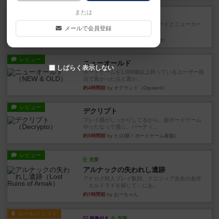
戦略やコツ
または
ニューオールド
ゲーム終了時に、「オールドカードとニューカー
メールで会員登録
ドのどちらもある」 状態に...
約4時間前
by オグランド（Oguland）
レビュー
ニューオールド
しばらく表示しない
ボードゲームを1,000個以上持っているユーザー視
点で良かった点と悪か...
約4時間前
by オグランド（Oguland）
レビュー
デクリプト
プレイ感がしっかりしてるから、超ボードゲーム
やったなって感じ。パーティ...
約5時間前
by ヒロ(新！ボードゲーム家族)
レビュー
充実
アルナックの失われし遺跡
アナログ対人プレイ数回。クニツィア先生の名作
「エルドラドを探して」にあ...
約7時間前
by おーちゃん
ルール/インスト
画像付き
充実