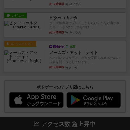
約13時間前
by みいやん
レビュー
ピタッコカルタ
ボドゲ相席会でプレイしましたひらがなが書かれ
たカードを2枚まで手をつけ...
約14時間前
by みいやん
ルール/インスト
画像付き
充実
ノームズ・アット・ナイト
ベネボレンス女王は、忠実な臣民を称えるための
祝宴を開こうとしています。...
約14時間前
by jurong
ボドゲーマのアプリ版はこちら
アクセス数 急上昇中