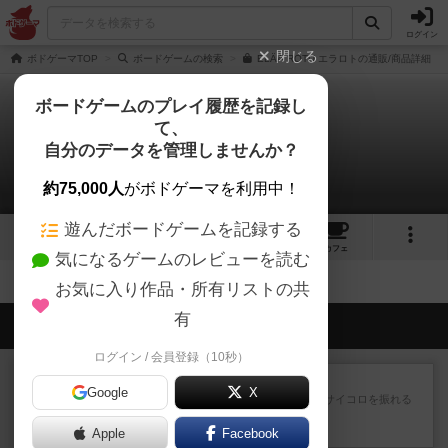
ログイン
閉じる
ボドゲーマTOP
ボードゲームの検索
ELÄÄ ROTU エラロトの通販/商品詳細
ボードゲームのプレイ履歴を記録し
て、
エラロト
自分のデータを管理しませんか？
拡張/関連作品 0件
約75,000人
がボドゲーマを利用中！
遊んだボードゲームを記録する
9
2
4
トップ
画像
動画
レビュー
カフェ
気になるゲームのレビューを読む
お気に入り作品・所有リストの共
有
会員の新しい投稿
ログイン / 会員登録（10秒）
レビュー
街コロ通
Google
X
街コロとの違いは初めから二つサイコロを振れる
など、少しの違いはあるけれ...
Apple
約3時間前
by くみ
Facebook