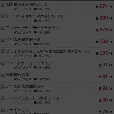
無限まちがいさがし
574
PT
紹介文あり
2件の投稿
リワイルド：サウスアメリカ
389
PT
紹介文なし
2件の投稿
アンダー・ザ・テーブラー
378
PT
紹介文あり
1件の投稿
宵と暁の呪文書
133
PT
紹介文あり
8件の投稿
セミファイナル ～お前はまだ生きている～
103
PT
紹介文あり
1件の投稿
ワン・トゥ・ファイブ
97
PT
紹介文あり
1件の投稿
南北戦争
91
PT
紹介文あり
1件の投稿
ふたつの城の物語
91
PT
紹介文あり
6件の投稿
ノームズ・アット・ナイト
88
PT
紹介文なし
1件の投稿
マーリン
76
PT