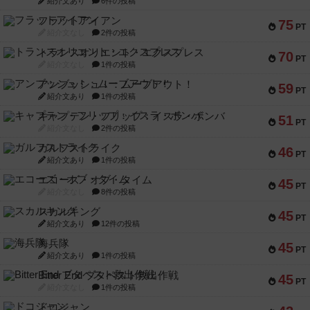
紹介文あり
6件の投稿
フラットアイアン
75
PT
紹介文なし
2件の投稿
トランスオリエント・エクスプレス
70
PT
紹介文なし
1件の投稿
アンブッシュ！：ムーブアウト！
59
PT
紹介文あり
1件の投稿
キャプテン・フリップ：イスラ・ボンバ
51
PT
紹介文なし
2件の投稿
ガルフストライク
46
PT
紹介文あり
1件の投稿
エコーズ・オブ・タイム
45
PT
紹介文なし
8件の投稿
スカルキング
45
PT
紹介文あり
12件の投稿
海兵隊
45
PT
紹介文あり
1件の投稿
Bitter End ブタペスト救出作戦
45
PT
紹介文なし
1件の投稿
ドコジャン