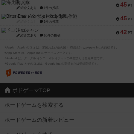
海兵隊
45
PT
紹介文あり
1件の投稿
Bitter End ブタペスト救出作戦
45
PT
紹介文なし
1件の投稿
ドコジャン
42
PT
紹介文あり
10件の投稿
※Apple、Apple のロゴ は、米国および他の国々で登録されたApple Inc.の商標です。
※App Store は、Apple Inc.のサービスマークです。
※Android は、グーグル インコーポレイテッドの商標または登録商標です。
※Google Play とそのロゴは、Google Inc.の商標または登録商標です。
ボドゲーマTOP
ボードゲームを検索する
ボードゲームの新着レビュー