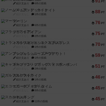
91
PT
紹介文あり
6件の投稿
ノームズ・アット・ナイト
88
PT
紹介文なし
1件の投稿
マーリン
76
PT
紹介文あり
6件の投稿
フラットアイアン
75
PT
紹介文なし
2件の投稿
トランスオリエント・エクスプレス
70
PT
紹介文なし
1件の投稿
アンブッシュ！：ムーブアウト！
59
PT
紹介文あり
1件の投稿
キャプテン・フリップ：イスラ・ボンバ
51
PT
紹介文なし
2件の投稿
ガルフストライク
46
PT
紹介文あり
1件の投稿
エコーズ・オブ・タイム
45
PT
紹介文なし
8件の投稿
スカルキング
45
PT
紹介文あり
12件の投稿