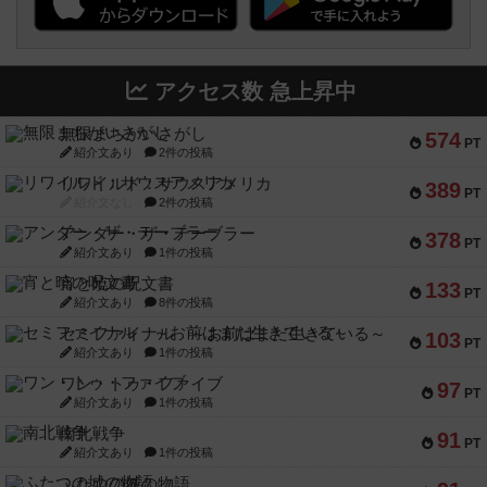
アクセス数 急上昇中
無限まちがいさがし
574
PT
紹介文あり
2件の投稿
リワイルド：サウスアメリカ
389
PT
紹介文なし
2件の投稿
アンダー・ザ・テーブラー
378
PT
紹介文あり
1件の投稿
宵と暁の呪文書
133
PT
紹介文あり
8件の投稿
セミファイナル ～お前はまだ生きている～
103
PT
紹介文あり
1件の投稿
ワン・トゥ・ファイブ
97
PT
紹介文あり
1件の投稿
南北戦争
91
PT
紹介文あり
1件の投稿
ふたつの城の物語