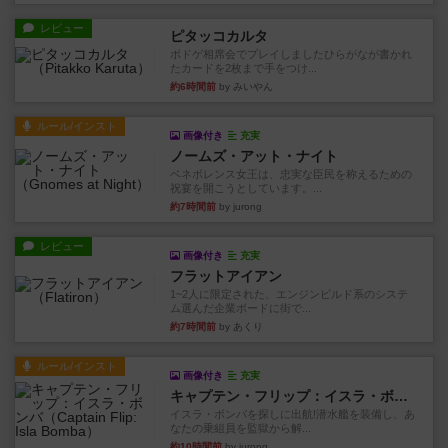
レビュー
ピタッコカルタ
ボドゲ相席会でプレイしましたひらがなが書かれ
たカードを2枚まで手をつけ...
約6時間前
by みいやん
ルール/インスト
画像付き
充実
ノームズ・アット・ナイト
ベネボレンス女王は、忠実な臣民を称えるための
祝宴を開こうとしています。...
約7時間前
by jurong
レビュー
画像付き
充実
フラットアイアン
1~2人に限定された、エンジンビルド系のシステ
ム選んだ企業ボードに街で...
約7時間前
by あくり
ルール/インスト
画像付き
充実
キャプテン・フリップ：イスラ・ボンバ
イスラ・ボンバを探しに出航!潜水艦を装備し、あ
なたの乗組員を監獄から解...
約10時間前
by jurong