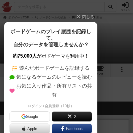
ログイン
閉じる
ボドゲーマTOP
ボードゲームの検索
詠天記
動画
ボードゲームのプレイ履歴を記録し
て、
詠天記
自分のデータを管理しませんか？
0件の動画
約75,000人
がボドゲーマを利用中！
遊んだボードゲームを記録する
5
3
4
トップ
画像
動画
レビュー
カフェ
気になるゲームのレビューを読む
お気に入り作品・所有リストの共
詠天記のトップに戻る
有
ログイン / 会員登録（10秒）
会員の新しい投稿
Google
X
ルール/インスト
画像付き
充実
Apple
Facebook
マーケットフレッシュ