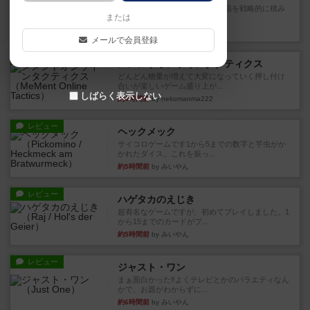
目的あなたの店先に農産物の木箱を戦略的に積み
または
重ねて在庫を最大化し、競合...
約3時間前
by jurong
メールで会員登録
レビュー
メメントオンラインタクティクス
どんどん物量が増えて大変になっていく押し付け
合いが楽しいゲーム盛り上が...
しばらく表示しない
約4時間前
by nekomanma222
レビュー
ヘックメック
サイコロゲームです1から5までの数字と芋虫がか
かれたダイス。これを振っ...
約5時間前
by みいやん
レビュー
ハゲタカのえじき
超有名なゲームですが、初めてプレイしました。1
から15までのカードがプ...
約5時間前
by みいやん
レビュー
ジャスト・ワン
まぁ面白かった‼️よくテレビとかのバラエティなん
かで、お題がわからずに...
約6時間前
by みいやん