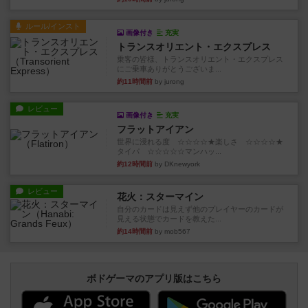
ルール/インスト
画像付き
充実
トランスオリエント・エクスプレス
乗客の皆様、トランスオリエント・エクスプレス
にご乗車ありがとうございま...
約11時間前
by jurong
レビュー
画像付き
充実
フラットアイアン
世界に浸れる度 ☆☆☆☆★楽しさ ☆☆☆☆★
タイパ ☆☆☆☆☆マンハッ...
約12時間前
by DKnewyork
レビュー
花火：スターマイン
自分のカードは見えず他のプレイヤーのカードが
見える状態でカードを教えた...
約14時間前
by mob567
ボドゲーマのアプリ版はこちら