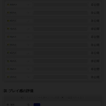
-
非公開
10点の人
-
非公開
9点の人
-
非公開
8点の人
-
非公開
7点の人
-
非公開
6点の人
-
非公開
5点の人
-
非公開
4点の人
-
非公開
3点の人
-
非公開
2点の人
-
非公開
1点の人
プレイ感の評価
トグルスイッチを押すとプレイ感（
※
）の投票ができます
0
運・確率