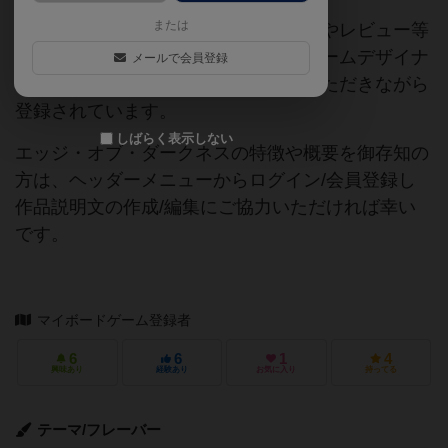
または
当サイトに掲載されている作品説明文やレビュー等
の情報は、ボドゲーマ運営事務局・ゲームデザイナ
メールで会員登録
ーご本人様・有志の皆様にご協力をいただきながら
登録されています。
しばらく表示しない
エッジ・オブ・ダークネスの特徴や概要を御存知の
方は、ヘッダーメニューからログイン/会員登録し
作品説明文の作成/編集にご協力いただければ幸い
です。
マイボードゲーム登録者
6
6
1
4
興味あり
経験あり
お気に入り
持ってる
テーマ/フレーバー