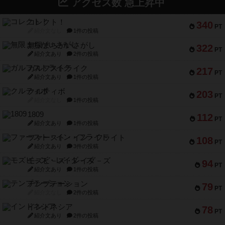
アクセス数 急上昇中
コレクト！
340
PT
紹介文なし
1件の投稿
無限まちがいさがし
322
PT
紹介文あり
2件の投稿
ガルフストライク
217
PT
紹介文あり
1件の投稿
クルティボ
203
PT
紹介文なし
1件の投稿
1809
112
PT
紹介文あり
1件の投稿
ファースト・イン・フライト
108
PT
紹介文あり
3件の投稿
モズビ－ズ・レイダ－ズ
94
PT
紹介文あり
1件の投稿
テンプテーション
79
PT
紹介文なし
2件の投稿
インドネシア
78
PT
紹介文あり
2件の投稿