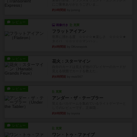
乗客の皆様、トランスオリエント・エクスプレス
にご乗車ありがとうございま...
約3時間前
by jurong
レビュー
画像付き
充実
フラットアイアン
世界に浸れる度 ☆☆☆☆★楽しさ ☆☆☆☆★
タイパ ☆☆☆☆☆マンハッ...
約4時間前
by DKnewyork
レビュー
花火：スターマイン
自分のカードは見えず他のプレイヤーのカードが
見える状態でカードを教えた...
約6時間前
by mob567
レビュー
充実
アンダー・ザ・テーブラー
笑えるバカゲームを集めているライトゲーマーと
してのレビューです。正体隠...
約8時間前
by toyota
レビュー
充実
ワン・トゥ・ファイブ