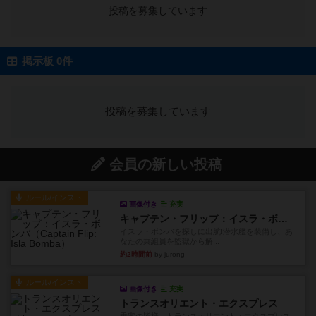
投稿を募集しています
掲示板 0件
投稿を募集しています
会員の新しい投稿
ルール/インスト
画像付き
充実
キャプテン・フリップ：イスラ・ボンバ
イスラ・ボンバを探しに出航!潜水艦を装備し、あ
なたの乗組員を監獄から解...
約2時間前
by jurong
ルール/インスト
画像付き
充実
トランスオリエント・エクスプレス