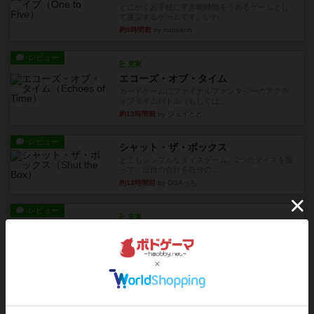
とにかくお手軽にすき間時間をうめるゲームとし
て重宝するゲームです。いわ...
約9時間前
by nabekoh
レビュー
充実
エコーズ・オブ・タイム
カードゲームにファイナルファンタジーのアクテ
ィブタイムバトル（もしくは...
約13時間前
by ジェイとと
レビュー
シャット・ザ・ボックス
とてもシンプルなダイスゲーム。2つのダイスを振
って、出目の合計を自分の...
約13時間前
by OSAっち
レビュー
充実
オバケだぞ～
対人アナログプレイ。簡単なルールで誰とでも遊
べるゲーム。こんなの子ども...
約15時間前
by おーちゃん
レビュー
充実