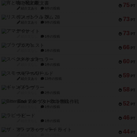
宵と暁の呪文書
75
PT
紹介文あり
8件の投稿
リスボン・トラム 28
73
PT
紹介文あり
9件の投稿
アマナイト
73
PT
紹介文なし
1件の投稿
ブラヴェスト
66
PT
紹介文なし
1件の投稿
スペクタキュラー
60
PT
紹介文なし
1件の投稿
スモールワールド
59
PT
紹介文あり
13件の投稿
ギャンブラー
58
PT
紹介文なし
2件の投稿
Bitter End ブタペスト救出作戦
52
PT
紹介文なし
1件の投稿
ラピード
46
PT
紹介文なし
1件の投稿
ザ・フラッフィー・ライト
44
PT
紹介文なし
0件の投稿