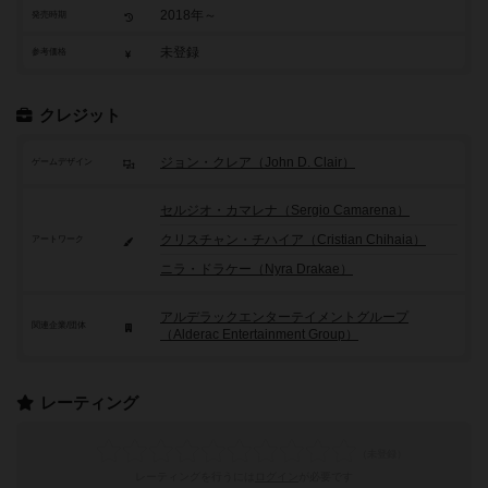
2018年～
発売時期
未登録
参考価格
クレジット
ジョン・クレア（John D. Clair）
ゲームデザイン
セルジオ・カマレナ（Sergio Camarena）
クリスチャン・チハイア（Cristian Chihaia）
アートワーク
ニラ・ドラケー（Nyra Drakae）
アルデラックエンターテイメントグループ
関連企業/団体
（Alderac Entertainment Group）
レーティング
レーティングを行うには
ログイン
が必要です