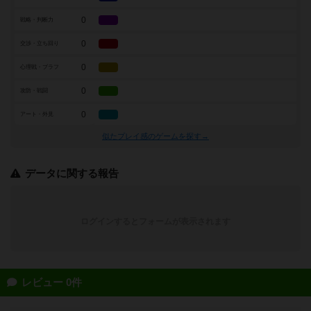
0
戦略・判断力
0
交渉・立ち回り
0
心理戦・ブラフ
0
攻防・戦闘
0
アート・外見
似たプレイ感のゲームを探す→
データに関する報告
ログインするとフォームが表示されます
レビュー 0件