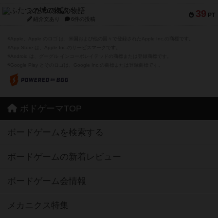
ふたつの城の物語
39
PT
紹介文あり
6件の投稿
※Apple、Apple のロゴ は、米国および他の国々で登録されたApple Inc.の商標です。
※App Store は、Apple Inc.のサービスマークです。
※Android は、グーグル インコーポレイテッドの商標または登録商標です。
※Google Play とそのロゴは、Google Inc.の商標または登録商標です。
ボドゲーマTOP
ボードゲームを検索する
ボードゲームの新着レビュー
ボードゲーム会情報
メカニクス特集