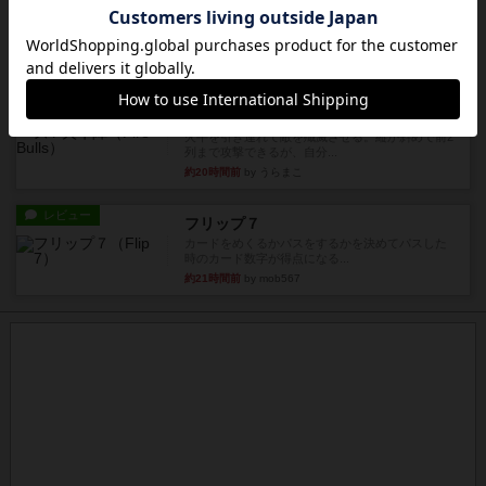
南北戦争
1983年にVictory Gamesが出版した『The Civil ...
約18時間前
by Chaco
レビュー
画像付き
ファイアー・ブルズ / 火牛陣
火牛を引き連れて敵を殲滅させる。縦か斜めで前2
列まで攻撃できるが、自分...
約20時間前
by うらまこ
レビュー
フリップ７
カードをめくるかパスをするかを決めてパスした
時のカード数字が得点になる...
約21時間前
by mob567