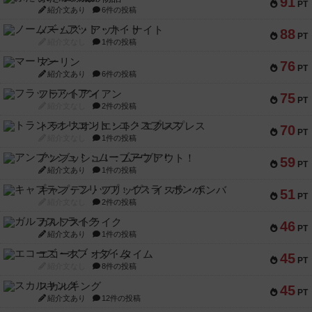
91
PT
紹介文あり
6件の投稿
ノームズ・アット・ナイト
88
PT
紹介文なし
1件の投稿
マーリン
76
PT
紹介文あり
6件の投稿
フラットアイアン
75
PT
紹介文なし
2件の投稿
トランスオリエント・エクスプレス
70
PT
紹介文なし
1件の投稿
アンブッシュ！：ムーブアウト！
59
PT
紹介文あり
1件の投稿
キャプテン・フリップ：イスラ・ボンバ
51
PT
紹介文なし
2件の投稿
ガルフストライク
46
PT
紹介文あり
1件の投稿
エコーズ・オブ・タイム
45
PT
紹介文なし
8件の投稿
スカルキング
45
PT
紹介文あり
12件の投稿