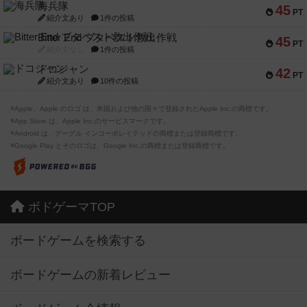
海兵隊
45
PT
紹介文あり
1件の投稿
Bitter End ブタペスト救出作戦
45
PT
紹介文なし
1件の投稿
ドコジャン
42
PT
紹介文あり
10件の投稿
※Apple、Apple のロゴ は、米国および他の国々で登録されたApple Inc.の商標です。
※App Store は、Apple Inc.のサービスマークです。
※Android は、グーグル インコーポレイテッドの商標または登録商標です。
※Google Play とそのロゴは、Google Inc.の商標または登録商標です。
ボドゲーマTOP
ボードゲームを検索する
ボードゲームの新着レビュー