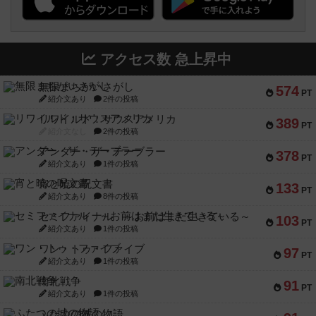
アクセス数 急上昇中
無限まちがいさがし
574
PT
紹介文あり
2件の投稿
リワイルド：サウスアメリカ
389
PT
紹介文なし
2件の投稿
アンダー・ザ・テーブラー
378
PT
紹介文あり
1件の投稿
宵と暁の呪文書
133
PT
紹介文あり
8件の投稿
セミファイナル ～お前はまだ生きている～
103
PT
紹介文あり
1件の投稿
ワン・トゥ・ファイブ
97
PT
紹介文あり
1件の投稿
南北戦争
91
PT
紹介文あり
1件の投稿
ふたつの城の物語