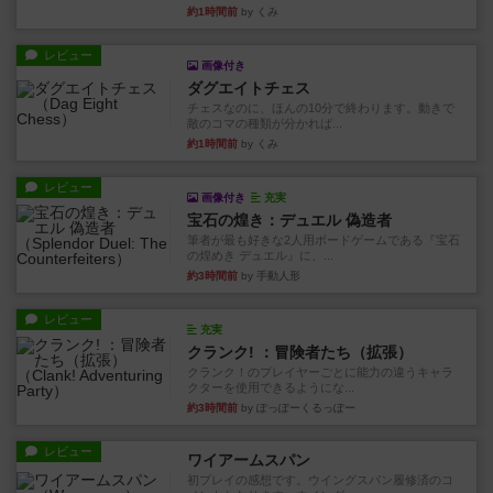
約1時間前
by くみ
レビュー
画像付き
ダグエイトチェス
チェスなのに、ほんの10分で終わります。動きで
敵のコマの種類が分かれば...
約1時間前
by くみ
レビュー
画像付き
充実
宝石の煌き：デュエル 偽造者
筆者が最も好きな2人用ボードゲームである『宝石
の煌めき デュエル』に、...
約3時間前
by 手動人形
レビュー
充実
クランク! ：冒険者たち（拡張）
クランク！のプレイヤーごとに能力の違うキャラ
クターを使用できるようにな...
約3時間前
by ぽっぽーくるっぽー
レビュー
ワイアームスパン
初プレイの感想です。ウイングスパン履修済のコ