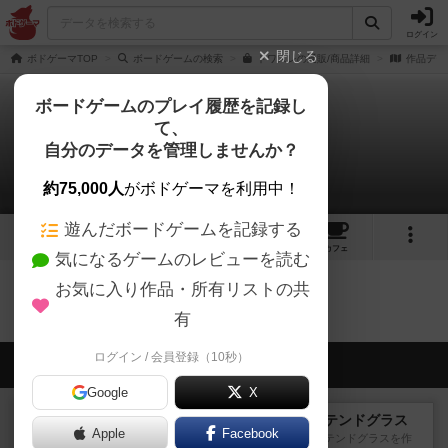
ログイン
閉じる
ボドゲーマTOP
ボードゲームの検索
ドワスレの通販/商品詳細
作品デー
ボードゲームのプレイ履歴を記録し
て、
ドワスレ
自分のデータを管理しませんか？
0件の戦略やコツ
約75,000人
がボドゲーマを利用中！
遊んだボードゲームを記録する
3
1
11
64
トップ
画像
動画
レビュー
カフェ
気になるゲームのレビューを読む
お気に入り作品・所有リストの共
ドワスレのトップに戻る
有
ログイン / 会員登録（10秒）
会員の新しい投稿
Google
X
レビュー
アズール：シントラのステンドグラス
Apple
Facebook
大好きなアズールシリーズ。ステンドグラスを作