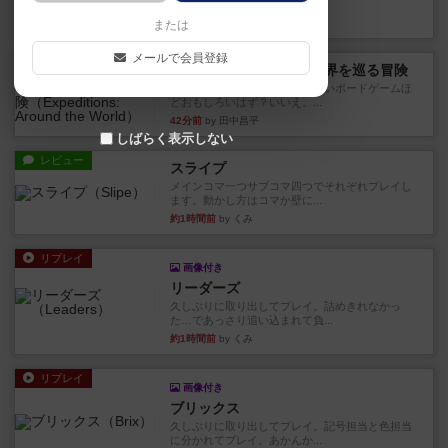
っていきます✨1部より自由...
11分前
by しんたろ
または
メールで会員登録
レビュー
エクスペディション：世界を巡る冒険
クラマー氏の不朽の名作。新しいボードゲームほ
どおもしろいはず？いいえ。...
42分前
by 田中昌平
しばらく表示しない
レビュー
スライプ
メインコマ一つサブコマ四つでそれぞれプレイし
ます。動かし方はコマか壁に...
約1時間前
by くみ
リプレイ
画像付き
リーダーズ
久しぶりに取り出してプレイ。詰めきれなかっ
た…であっさり追い込まれて負...
約1時間前
by くみ
リプレイ
画像付き
ブリックス
久しぶりに取り出してプレイ。記号担当と色担当
に分かれてプレイ。あかんか...