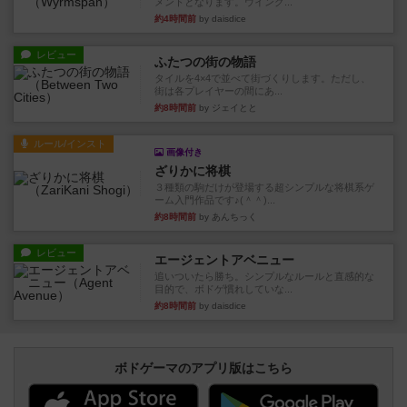
メントとなります。ウイング...
約4時間前
by daisdice
レビュー
ふたつの街の物語
タイルを4×4で並べて街づくりします。ただし、
街は各プレイヤーの間にあ...
約8時間前
by ジェイとと
ルール/インスト
画像付き
ざりかに将棋
３種類の駒だけが登場する超シンプルな将棋系ゲ
ーム入門作品です♪(＾＾)...
約8時間前
by あんちっく
レビュー
エージェントアベニュー
追いついたら勝ち。シンプルなルールと直感的な
目的で、ボドゲ慣れしていな...
約8時間前
by daisdice
ボドゲーマのアプリ版はこちら