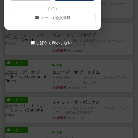
笑えるバカゲームを集めているライトゲーマーと
または
してのレビューです。正体隠...
11分前
by toyota
メールで会員登録
レビュー
充実
ワン・トゥ・ファイブ
とにかくお手軽にすき間時間をうめるゲームとし
しばらく表示しない
て重宝するゲームです。いわ...
約2時間前
by nabekoh
レビュー
充実
エコーズ・オブ・タイム
カードゲームにファイナルファンタジーのアクテ
ィブタイムバトル（もしくは...
約5時間前
by ジェイとと
レビュー
シャット・ザ・ボックス
とてもシンプルなダイスゲーム。2つのダイスを振
って、出目の合計を自分の...
約6時間前
by OSAっち
レビュー
充実