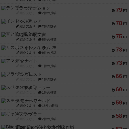
テンプテーション
79
PT
紹介文なし
2件の投稿
インドネシア
78
PT
紹介文あり
2件の投稿
宵と暁の呪文書
75
PT
紹介文あり
8件の投稿
リスボン・トラム 28
73
PT
紹介文あり
9件の投稿
アマナイト
73
PT
紹介文なし
1件の投稿
ブラヴェスト
66
PT
紹介文なし
1件の投稿
スペクタキュラー
60
PT
紹介文なし
1件の投稿
スモールワールド
59
PT
紹介文あり
13件の投稿
ギャンブラー
58
PT
紹介文なし
2件の投稿
Bitter End ブタペスト救出作戦