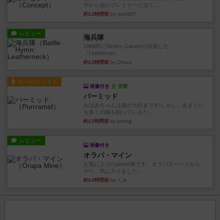
中から他のプレイヤーに当て...
約13時間前
by mob567
レビュー
海兵隊
1988年にVictory Gamesが出版した
『Leathernec...
約13時間前
by Chaco
ルール/インスト
画像付き
充実
パーミッド
おばあちゃんは猫が大好きです!しかし、あまりに
も多くの猫を飼っているた...
約13時間前
by jurong
レビュー
画像付き
オラパ・マイン
お気に入りのplayte製です。オラパスペースから
やり、気に入りました...
約14時間前
by くみ