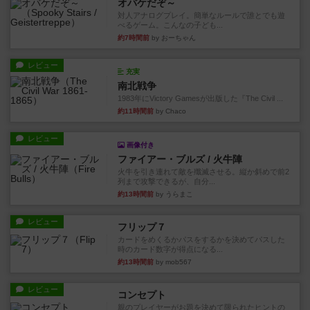
オバケだぞ～
対人アナログプレイ。簡単なルールで誰とでも遊
べるゲーム。こんなの子ども...
約7時間前
by おーちゃん
レビュー
充実
南北戦争
1983年にVictory Gamesが出版した『The Civil ...
約11時間前
by Chaco
レビュー
画像付き
ファイアー・ブルズ / 火牛陣
火牛を引き連れて敵を殲滅させる。縦か斜めで前2
列まで攻撃できるが、自分...
約13時間前
by うらまこ
レビュー
フリップ７
カードをめくるかパスをするかを決めてパスした
時のカード数字が得点になる...
約13時間前
by mob567
レビュー
コンセプト
親のプレイヤーがお題を決めて限られたヒントの