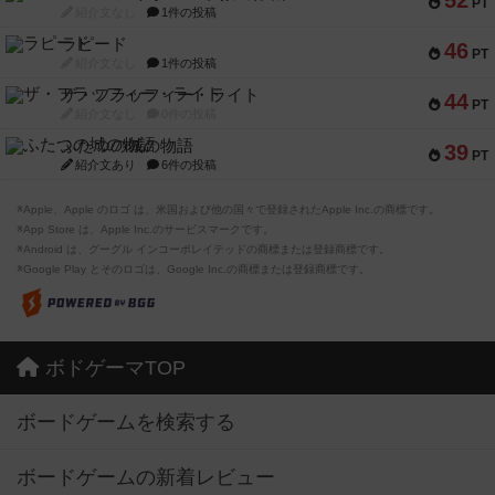
52
PT
紹介文なし
1件の投稿
ラピード
46
PT
紹介文なし
1件の投稿
ザ・フラッフィー・ライト
44
PT
紹介文なし
0件の投稿
ふたつの城の物語
39
PT
紹介文あり
6件の投稿
※Apple、Apple のロゴ は、米国および他の国々で登録されたApple Inc.の商標です。
※App Store は、Apple Inc.のサービスマークです。
※Android は、グーグル インコーポレイテッドの商標または登録商標です。
※Google Play とそのロゴは、Google Inc.の商標または登録商標です。
ボドゲーマTOP
ボードゲームを検索する
ボードゲームの新着レビュー