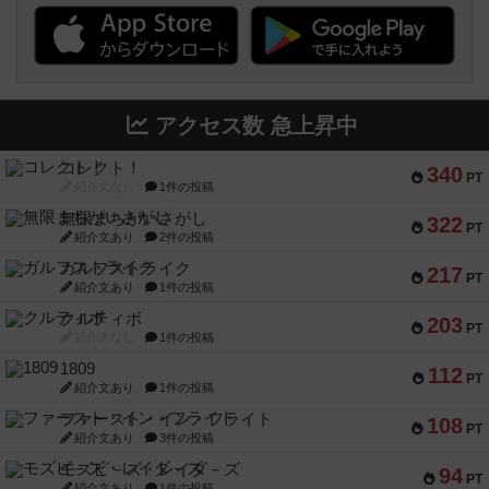
アクセス数 急上昇中
コレクト！
340
PT
紹介文なし
1件の投稿
無限まちがいさがし
322
PT
紹介文あり
2件の投稿
ガルフストライク
217
PT
紹介文あり
1件の投稿
クルティボ
203
PT
紹介文なし
1件の投稿
1809
112
PT
紹介文あり
1件の投稿
ファースト・イン・フライト
108
PT
紹介文あり
3件の投稿
モズビ－ズ・レイダ－ズ
94
PT
紹介文あり
1件の投稿