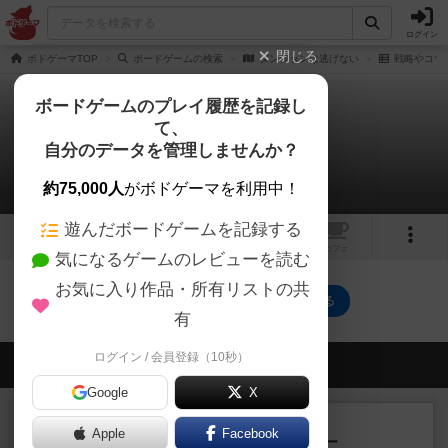
ログイン
閉じる
ボドゲーマTOP
ボードゲームの検索
ダンジョンは逃げない
戦略やコツ
ボードゲームのプレイ履歴を記録し
て、
ダンジョンは逃げない
自分のデータを管理しませんか？
0件の戦略やコツ
約75,000人
がボドゲーマを利用中！
遊んだボードゲームを記録する
1
トップ
画像
動画
レビュー
カフェ
気になるゲームのレビューを読む
お気に入り作品・所有リストの共
ダンジョンは逃げないのトップに戻る
有
ログイン / 会員登録（10秒）
会員の新しい投稿
Google
X
レビュー
充実
Apple
Facebook
アンダー・ザ・テーブラー