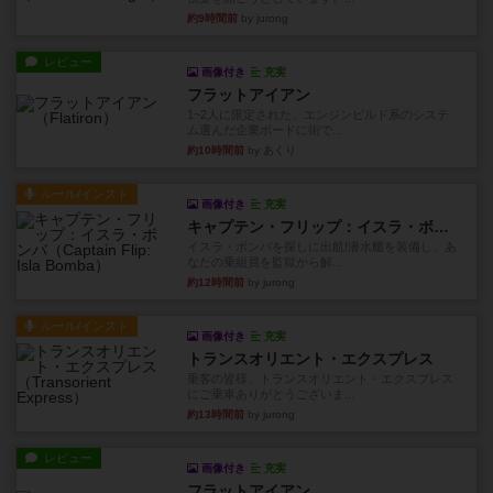
約9時間前
by jurong
レビュー
画像付き
充実
フラットアイアン
1~2人に限定された、エンジンビルド系のシステ
ム選んだ企業ボードに街で...
約10時間前
by あくり
ルール/インスト
画像付き
充実
キャプテン・フリップ：イスラ・ボンバ
イスラ・ボンバを探しに出航!潜水艦を装備し、あ
なたの乗組員を監獄から解...
約12時間前
by jurong
ルール/インスト
画像付き
充実
トランスオリエント・エクスプレス
乗客の皆様、トランスオリエント・エクスプレス
にご乗車ありがとうございま...
約13時間前
by jurong
レビュー
画像付き
充実
フラットアイアン