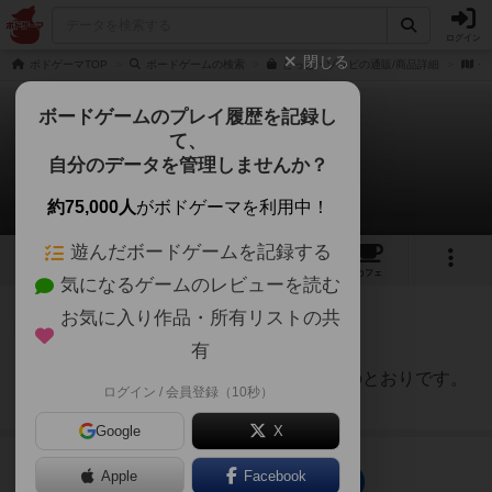
ログイン
閉じる
ボドゲーマTOP
ボードゲームの検索
どっと・ゾンビの通販/商品詳細
作
ボードゲームのプレイ履歴を記録し
て、
どっと・ゾンビ
自分のデータを管理しませんか？
1件のルール/インスト
約75,000人
がボドゲーマを利用中！
遊んだボードゲームを記録する
3
1
2
11
トップ
画像
動画
レビュー
カフェ
気になるゲームのレビューを読む
お気に入り作品・所有リストの共
皇帝
91名
0名
0
有
どっと・ゾンビの遊び方は以下のとおりです。
ログイン / 会員登録（10秒）
うっかりさん
続きを読む（約3年前）
Google
X
Apple
Facebook
どっと・ゾンビのトップに戻る