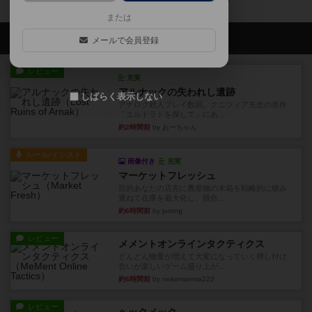
または
会員の新しい投稿
メールで会員登録
レビュー
充実
アルナックの失われし遺跡
しばらく表示しない
アナログ対人プレイ数回。クニツィア先生の名作
「エルドラドを探して」にあ...
約2時間前
by おーちゃん
ルール/インスト
画像付き
充実
マーケットフレッシュ
目的あなたの店先に農産物の木箱を戦略的に積み
重ねて在庫を最大化し、競合...
約6時間前
by jurong
レビュー
メメントオンラインタクティクス
どんどん物量が増えて大変になっていく押し付け
合いが楽しいゲーム盛り上が...
約6時間前
by nekomanma222
レビュー