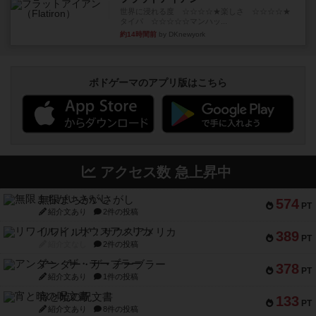
世界に浸れる度 ☆☆☆☆★楽しさ ☆☆☆☆★
タイパ ☆☆☆☆☆マンハッ...
約14時間前
by DKnewyork
ボドゲーマのアプリ版はこちら
アクセス数 急上昇中
無限まちがいさがし
574
PT
紹介文あり
2件の投稿
リワイルド：サウスアメリカ
389
PT
紹介文なし
2件の投稿
アンダー・ザ・テーブラー
378
PT
紹介文あり
1件の投稿
宵と暁の呪文書
133
PT
紹介文あり
8件の投稿