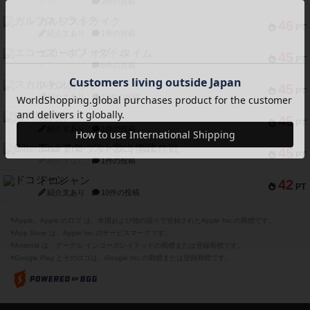
紹介文なし
2件の投稿
ガルフストライク
46
PT
紹介文あり
1件の投稿
エコーズ・オブ・タイム
45
PT
紹介文なし
8件の投稿
スカルキング
45
PT
紹介文あり
12件の投稿
海兵隊
45
PT
紹介文あり
1件の投稿
Bitter End ブタペスト救出作戦
45
PT
紹介文なし
1件の投稿
ドコジャン
42
PT
紹介文あり
10件の投稿
※Apple、Apple のロゴ は、米国および他の国々で登録されたApple Inc.の商標です。
※App Store は、Apple Inc.のサービスマークです。
※Android は、グーグル インコーポレイテッドの商標または登録商標です。
※Google Play とそのロゴは、Google Inc.の商標または登録商標です。