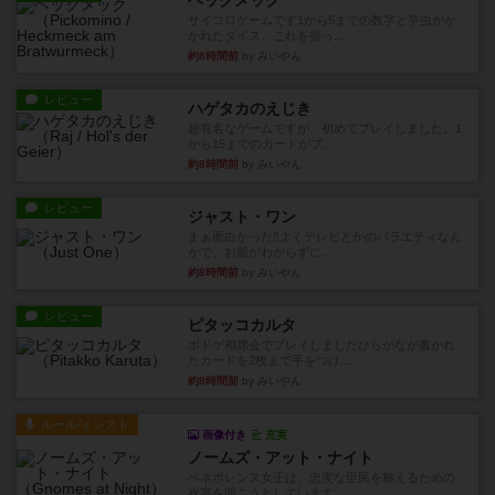
ヘックメック
サイコロゲームです1から5までの数字と芋虫がか
かれたダイス。これを振っ...
約8時間前
by みいやん
レビュー
ハゲタカのえじき
超有名なゲームですが、初めてプレイしました。1
から15までのカードがプ...
約8時間前
by みいやん
レビュー
ジャスト・ワン
まぁ面白かった‼️よくテレビとかのバラエティなん
かで、お題がわからずに...
約8時間前
by みいやん
レビュー
ピタッコカルタ
ボドゲ相席会でプレイしましたひらがなが書かれ
たカードを2枚まで手をつけ...
約8時間前
by みいやん
ルール/インスト
画像付き
充実
ノームズ・アット・ナイト
ベネボレンス女王は、忠実な臣民を称えるための
祝宴を開こうとしています。...