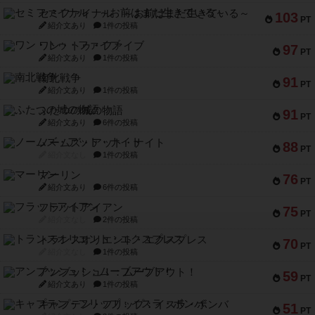
セミファイナル ～お前はまだ生きている～
103
PT
紹介文あり
1件の投稿
ワン・トゥ・ファイブ
97
PT
紹介文あり
1件の投稿
南北戦争
91
PT
紹介文あり
1件の投稿
ふたつの城の物語
91
PT
紹介文あり
6件の投稿
ノームズ・アット・ナイト
88
PT
紹介文なし
1件の投稿
マーリン
76
PT
紹介文あり
6件の投稿
フラットアイアン
75
PT
紹介文なし
2件の投稿
トランスオリエント・エクスプレス
70
PT
紹介文なし
1件の投稿
アンブッシュ！：ムーブアウト！
59
PT
紹介文あり
1件の投稿
キャプテン・フリップ：イスラ・ボンバ
51
PT