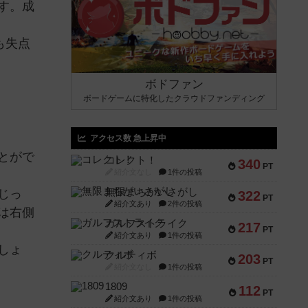
す。成
も失点
ボドファン
ボードゲームに特化したクラウドファンディング
アクセス数 急上昇中
とがで
コレクト！
340
PT
紹介文なし
1件の投稿
無限まちがいさがし
じっ
322
PT
紹介文あり
2件の投稿
は右側
ガルフストライク
217
PT
紹介文あり
1件の投稿
しょ
クルティボ
203
PT
紹介文なし
1件の投稿
1809
112
PT
紹介文あり
1件の投稿