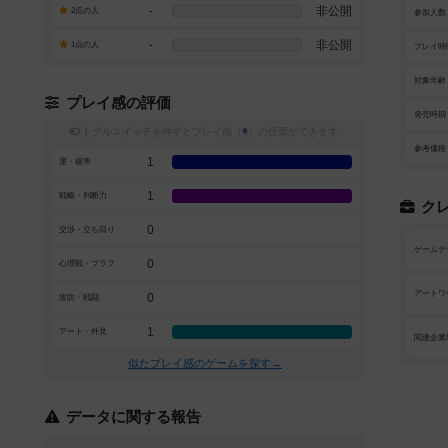
-
非公開
2点の人
参加人数
-
非公開
1点の人
プレイ時
対象年齢
プレイ感の評価
発売時期
トグルスイッチを押すとプレイ感（
※
）の投票ができます
参考価格
1
運・確率
1
戦略・判断力
ク
0
交渉・立ち回り
ゲームデ
0
心理戦・ブラフ
アートワ
0
攻防・戦闘
1
アート・外見
関連企業
似たプレイ感のゲームを探す→
データに関する報告