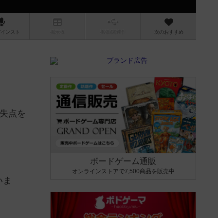
/インスト
掲示板
拡張/関連
作
次のおすすめ
く失点を
ボードゲーム通販
オンラインストアで7,500商品を販売中
いま