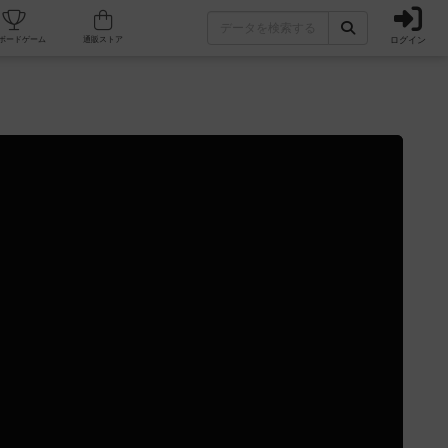
ログイン
カフェ/店舗
人気ボードゲーム
通販ストア