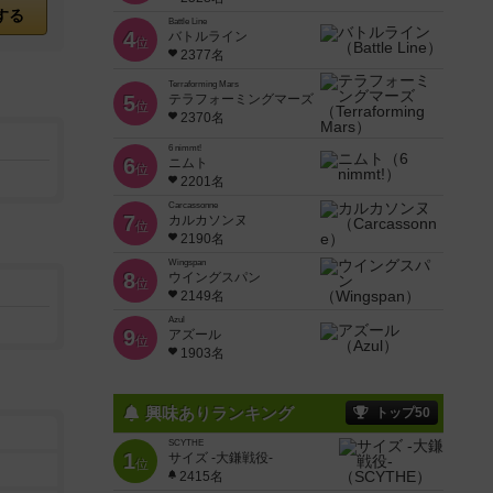
する
Battle Line
4
バトルライン
位
2377名
Terraforming Mars
5
テラフォーミングマーズ
位
2370名
6 nimmt!
6
ニムト
位
2201名
Carcassonne
7
カルカソンヌ
位
2190名
Wingspan
8
ウイングスパン
位
2149名
Azul
9
アズール
位
1903名
興味ありランキング
トップ50
SCYTHE
1
サイズ -大鎌戦役-
位
2415名