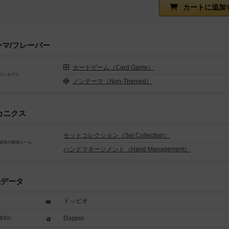
カートに追加
ーマ/フレーバー
カードゲーム（Card Game）
コンセプト
ノンテーマ（Non-Themed）
カニクス
セットコレクション（Set Collection）
源等の獲得ルール
ハンドマネージメント（Hand Management）
品データ
ドッピオ
Doppio
題表記