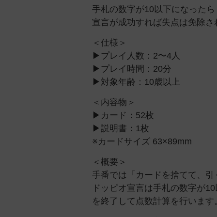
手札の数字が10以下になったら
宣言が成功すれば失点は免除さ
＜仕様＞
▶︎プレイ人数：2〜4人
▶︎プレイ時間：20分
▶︎対象年齢：10歳以上
＜内容物＞
▶︎カード：52枚
▶︎説明書：1枚
※カードサイズ 63×89mm
＜概要＞
手番では「カードを捨てて、引
ドッピオ宣言は手札の数字が1
を終了して点数計算を行います