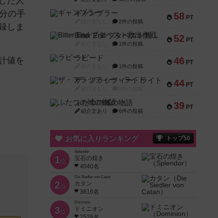
した人
分の手
ギャンブラー
58
PT
紹介文なし
2件の投稿
録しま
Bitter End ブタペスト救出作戦
52
PT
紹介文なし
1件の投稿
ラピード
計値を
46
PT
紹介文なし
1件の投稿
ザ・フラッフィー・ライト
44
PT
紹介文なし
0件の投稿
ふたつの城の物語
39
PT
紹介文あり
6件の投稿
お気に入りランキング
トップ50
Splendor
1
宝石の煌き
位
4040名
Die Siedler von Catan
2
カタン
位
3616名
Dominion
3
ドミニオン
位
2528名