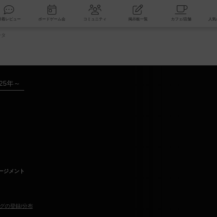
索
新着レビュー
ボードゲーム会
コミュニティ
掲示板一覧
ータ
025年～
ージメント
グの登録/分布