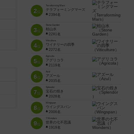
Terraforming Mars
2
テラフォーミングマーズ
位
2394名
Stone Garden
3
枯山水
位
2281名
Viticulture
4
ワイナリーの四季
位
2272名
Agricola
5
アグリコラ
位
2119名
Azul
6
アズール
位
2035名
Splendor
7
宝石の煌き
位
2028名
Wingspan
8
ウイングスパン
位
2006名
7 Wonders
9
世界の七不思議
位
1919名