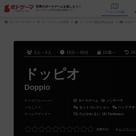
世界のボードゲームを楽しもう！
ボードゲーム専門の総合情報サイト
データベース
検
ボドゲーマTOP
ボードゲームの検索
ドッピオの通販/商品詳細
作品デ
2人～4人
15分～30分
10歳～
2
ドッピオ
Doppio
テーマ/フレーバー
：
カードゲーム
ノンテーマ
メカニクス
：
セットコレクション
ハンドマネ
ゲームデザイナー
：
たにかわ えい（Ei Tanikawa）
レーティン