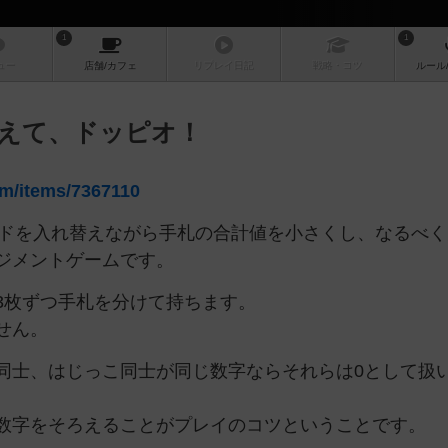
1
1
ュー
店舗/
カフェ
リプレイ
日記
戦略
・コツ
ルール
えて、ドッピオ！
pm/items/7367110
カードを入れ替えながら手札の合計値を小さくし、なるべ
ジメントゲームです。
3枚ずつ手札を分けて持ちます。
せん。
同士、はじっこ同士が同じ数字ならそれらは0として扱
数字をそろえることがプレイのコツということです。