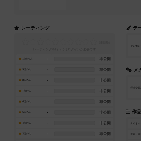
レーティング
テ
その他の
レーティングを行うには
ログイン
が必要です
-
非公開
10点の人
-
非公開
メ
9点の人
-
非公開
8点の人
得点や資
-
非公開
7点の人
-
非公開
6点の人
作
-
非公開
5点の人
-
非公開
4点の人
タイトル
-
非公開
3点の人
原題・英