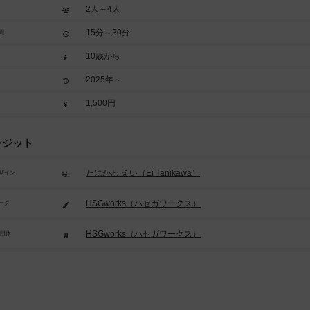
2人～4人
15分～30分
間
10歳から
2025年～
1,500円
レジット
たにかわ えい（Ei Tanikawa）
ザイン
HSGworks（ハセガワークス）
ーク
HSGworks（ハセガワークス）
/団体