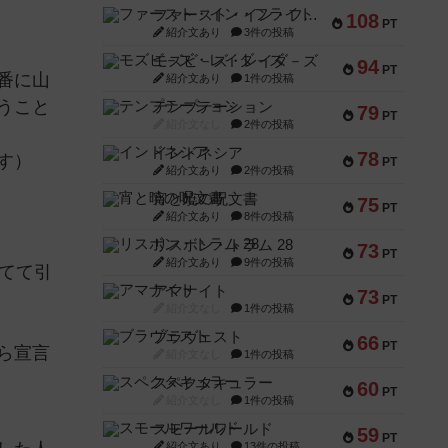
ファースト・イン・フライト
108
PT
紹介文あり
3件の投稿
モズビ－ズ・レイダ－ズ
94
PT
番に山
紹介文あり
1件の投稿
うこと
テンプテーション
79
PT
紹介文なし
2件の投稿
インドネシア
78
す）
PT
紹介文あり
2件の投稿
宵と暁の呪文書
75
PT
紹介文あり
8件の投稿
リスボン・トラム 28
73
PT
紹介文あり
9件の投稿
てて引
アマナイト
73
PT
紹介文なし
1件の投稿
ブラヴェスト
66
PT
ら宣言
紹介文なし
1件の投稿
スペクタキュラー
60
PT
紹介文なし
1件の投稿
スモールワールド
59
PT
紹介文あり
13件の投稿