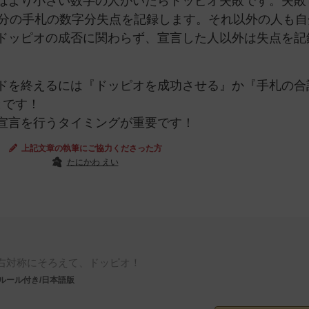
はより小さい数字の人がいたらドッピオ失敗です。失敗
自分の手札の数字分失点を記録します。それ以外の人も自
ドッピオの成否に関わらず、宣言した人以外は失点を記
ドを終えるには『ドッピオを成功させる』か『手札の合
とです！
宣言を行うタイミングが重要です！
上記文章の執筆にご協力くださった方
たにかわ えい
右対称にそろえて、ドッピオ！
ルール付き/日本語版