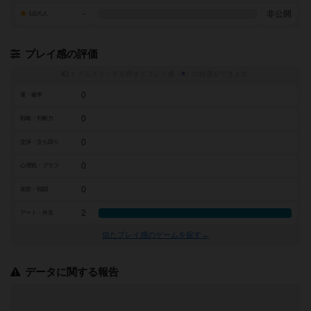
-
非公開
1点の人
プレイ感の評価
トグルスイッチを押すとプレイ感（
※
）の投票ができます
0
運・確率
0
戦略・判断力
0
交渉・立ち回り
0
心理戦・ブラフ
0
攻防・戦闘
2
アート・外見
似たプレイ感のゲームを探す→
データに関する報告