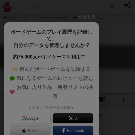
ログイン
閉じる
ボドゲーマTOP
ボードゲームの検索
ドゥードゥルクエスト
ボードゲームのプレイ履歴を記録し
て、
自分のデータを管理しませんか？
ドゥードゥルクエスト
約75,000人
がボドゲーマを利用中！
Doodle Quest
遊んだボードゲームを記録する
気になるゲームのレビューを読む
お気に入り作品・所有リストの共
有
2
1
5
トップ
画像
動画
レビュー
カフェ
ログイン / 会員登録（10秒）
Google
X
冒険
Apple
Facebook