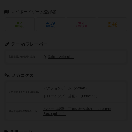
マイボードゲーム登録者
4
39
4
12
興味あり
経験あり
お気に入り
持ってる
テーマ/フレーバー
動物（Animal）
主要登場人物/職業や生物
メカニクス
アクションゲーム（Action）
その他のメカニクスや仕組み
ドローイング（描画）（Drawing）
パターン認識（正解の絵が存在）（Pattern
得点や資源等の獲得ルール
Recognition）