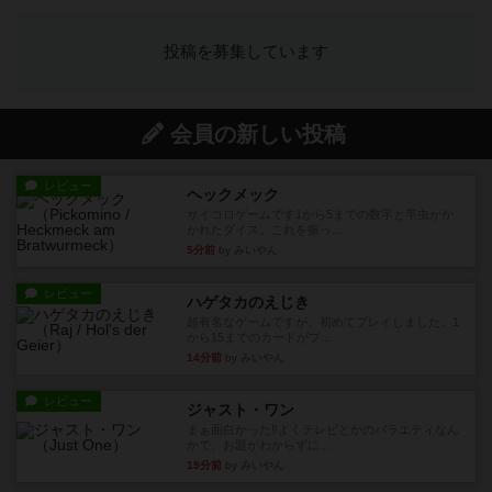
投稿を募集しています
会員の新しい投稿
レビュー
ヘックメック
サイコロゲームです1から5までの数字と芋虫がか
かれたダイス。これを振っ...
5分前
by みいやん
レビュー
ハゲタカのえじき
超有名なゲームですが、初めてプレイしました。1
から15までのカードがプ...
14分前
by みいやん
レビュー
ジャスト・ワン
まぁ面白かった‼️よくテレビとかのバラエティなん
かで、お題がわからずに...
19分前
by みいやん