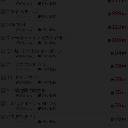
217
PT
紹介文あり
1件の投稿
クルティボ
203
PT
紹介文なし
1件の投稿
1809
112
PT
紹介文あり
1件の投稿
ファースト・イン・フライト
108
PT
紹介文あり
3件の投稿
モズビ－ズ・レイダ－ズ
94
PT
紹介文あり
1件の投稿
テンプテーション
79
PT
紹介文なし
2件の投稿
インドネシア
78
PT
紹介文あり
2件の投稿
宵と暁の呪文書
75
PT
紹介文あり
8件の投稿
リスボン・トラム 28
73
PT
紹介文あり
9件の投稿
アマナイト
73
PT
紹介文なし
1件の投稿