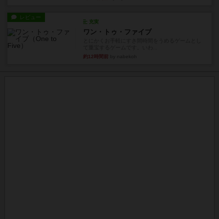
レビュー
充実
ワン・トゥ・ファイブ
とにかくお手軽にすき間時間をうめるゲームとし
て重宝するゲームです。いわ...
約12時間前
by nabekoh