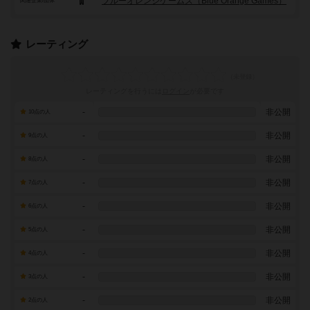
ブルーオレンジゲームズ（Blue Orange Games）
関連企業/団体
レーティング
レーティングを行うには
ログイン
が必要です
-
非公開
10点の人
-
非公開
9点の人
-
非公開
8点の人
-
非公開
7点の人
-
非公開
6点の人
-
非公開
5点の人
-
非公開
4点の人
-
非公開
3点の人
-
非公開
2点の人