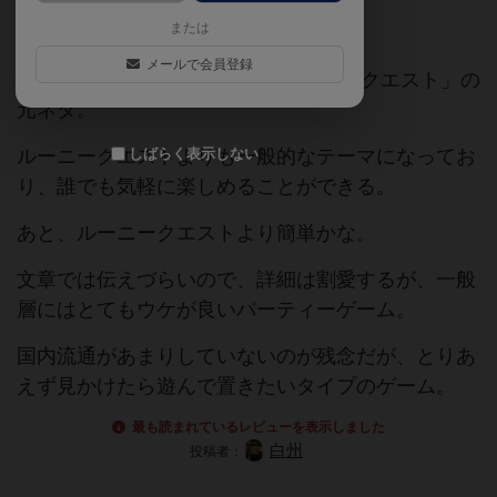
または
6/10
メールで会員登録
2015年推薦リスト入りした「ルーニークエスト」の
元ネタ。
ルーニークエストよりも一般的なテーマになってお
しばらく表示しない
り、誰でも気軽に楽しめることができる。
あと、ルーニークエストより簡単かな。
文章では伝えづらいので、詳細は割愛するが、一般
層にはとてもウケが良いパーティーゲーム。
国内流通があまりしていないのが残念だが、とりあ
えず見かけたら遊んで置きたいタイプのゲーム。
最も読まれているレビューを表示しました
白州
投稿者：