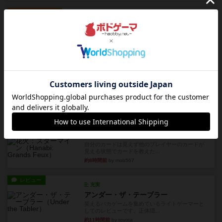
ルール/インスト
画像付き
充実
トランスオリエント・エクスプレス
乗客の皆様、トランスオリエント・エクスプレス
にご乗車ありがとうございま...
約5時間前
by jurong
レビュー
画像付き
充実
フラットアイアン
世界に浸れる度 ☆☆☆☆★楽しさ ☆☆☆☆★
タイパ ☆☆☆☆☆マンハッ...
約7時間前
by DKnewyork
レビュー
花火：スターマイン
自分のカードは見えず他のプレイヤーのカードが
見える状態でカードを教えた...
約8時間前
by mob567
レビュー
充実
アンダー・ザ・テーブラー
笑えるバカゲームを集めているライトゲーマーと
してのレビューです。正体隠...
約11時間前
by toyota