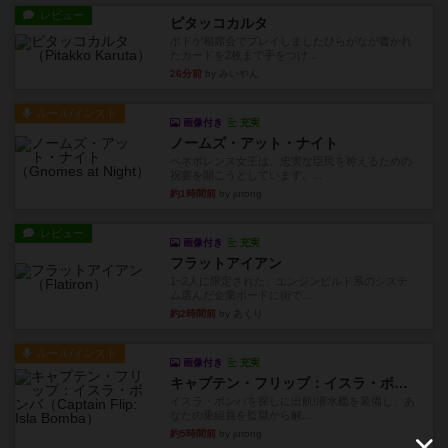
レビュー
ピタッコカルタ
ボドゲ相席会でプレイしましたひらがなが書かれ
たカードを2枚まで手をつけ...
26分前
by みいやん
ルール/インスト
画像付き
充実
ノームズ・アット・ナイト
ベネボレンス女王は、忠実な臣民を称えるための
祝宴を開こうとしています。...
約1時間前
by jurong
レビュー
画像付き
充実
フラットアイアン
1~2人に限定された、エンジンビルド系のシステ
ム選んだ企業ボードに街で...
約2時間前
by あくり
ルール/インスト
画像付き
充実
キャプテン・フリップ：イスラ・ボンバ
イスラ・ボンバを探しに出航!潜水艦を装備し、あ
なたの乗組員を監獄から解...
約5時間前
by jurong