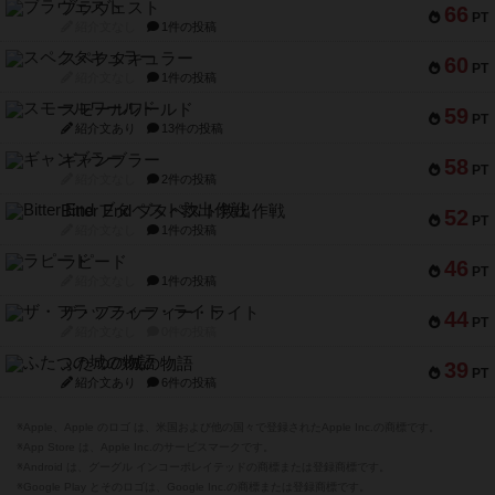
ブラヴェスト
66
PT
紹介文なし
1件の投稿
スペクタキュラー
60
PT
紹介文なし
1件の投稿
スモールワールド
59
PT
紹介文あり
13件の投稿
ギャンブラー
58
PT
紹介文なし
2件の投稿
Bitter End ブタペスト救出作戦
52
PT
紹介文なし
1件の投稿
ラピード
46
PT
紹介文なし
1件の投稿
ザ・フラッフィー・ライト
44
PT
紹介文なし
0件の投稿
ふたつの城の物語
39
PT
紹介文あり
6件の投稿
※Apple、Apple のロゴ は、米国および他の国々で登録されたApple Inc.の商標です。
※App Store は、Apple Inc.のサービスマークです。
※Android は、グーグル インコーポレイテッドの商標または登録商標です。
※Google Play とそのロゴは、Google Inc.の商標または登録商標です。