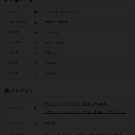
作品データ
ドゥードゥルクエスト
タイトル
Doodle Quest
原題・英題表記
1人～4人
参加人数
15分～25分
プレイ時間
6歳から
対象年齢
2014年～
発売時期
未登録
参考価格
クレジット
デヴィッド・フランク（David Franck）
ゲームデザイン
ローレン・エスコフィエール（Laurent Escoffier）
未登録
アートワーク