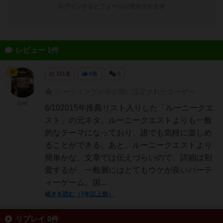
ログインするとフォームが表示されます
レビュー 1件
神
151名
0名
0
レーティングが非公開に設定されたユーザー
白州
6/102015年推薦リスト入りした「ルーニークエ
スト」の元ネタ。ルーニークエストよりも一般
的なテーマになっており、誰でも気軽に楽しめ
ることができる。あと、ルーニークエストより
簡単かな。文章では伝えづらいので、詳細は割
愛するが、一般層にはとてもウケが良いパーテ
ィーゲーム。国...
続きを読む（7年以上前）
リプレイ 0件