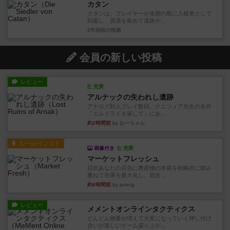
カタン
カタンは、プレイヤーが未開の島に入植者として
到着し、資源を集めて道路や...
2年弱前
の投稿
会員の新しい投稿
レビュー
充実
アルナックの失われし遺跡
アナログ対人プレイ数回。クニツィア先生の名作
「エルドラドを探して」にあ...
約2時間前
by おーちゃん
ルール/インスト
画像付き
充実
マーケットフレッシュ
目的あなたの店先に農産物の木箱を戦略的に積み
重ねて在庫を最大化し、競合...
約6時間前
by jurong
レビュー
メメントオンラインタクティクス
どんどん物量が増えて大変になっていく押し付け
合いが楽しいゲーム盛り上が...