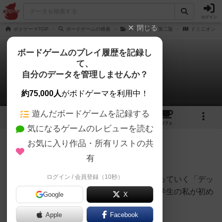
ログイン
閉じる
ボドゲーマTOP
ボードゲームの検索
ドミニオン：第二版
ドミニオン
ボードゲームのプレイ履歴を記録し
て、
ドミニオン
自分のデータを管理しませんか？
もっちさんのレビュー
約75,000人
がボドゲーマを利用中！
遊んだボードゲームを記録する
11
15
86
209
トップ
画像
動画
レビュー
カフェ
気になるゲームのレビューを読む
お気に入り作品・所有リストの共
600名
2名
0
2年弱前
有
ログイン / 会員登録（10秒）
ドミニオンは、遊びながら自分の山札を作っていく「デッ
キ構築型」のカードゲームです。当時、大学生の私が初め
Google
X
て遊んだとき、その新しさに感動しました。
Apple
Facebook