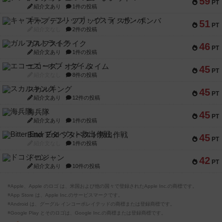
59
PT
紹介文あり
1件の投稿
キャプテン・フリップ：イスラ・ボンバ
51
PT
紹介文なし
2件の投稿
ガルフストライク
46
PT
紹介文あり
1件の投稿
エコーズ・オブ・タイム
45
PT
紹介文なし
8件の投稿
スカルキング
45
PT
紹介文あり
12件の投稿
海兵隊
45
PT
紹介文あり
1件の投稿
Bitter End ブタペスト救出作戦
45
PT
紹介文なし
1件の投稿
ドコジャン
42
PT
紹介文あり
10件の投稿
※Apple、Apple のロゴ は、米国および他の国々で登録されたApple Inc.の商標です。
※App Store は、Apple Inc.のサービスマークです。
※Android は、グーグル インコーポレイテッドの商標または登録商標です。
※Google Play とそのロゴは、Google Inc.の商標または登録商標です。