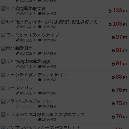
紹介文あり
1件の投稿
宵と暁の呪文書
133
PT
紹介文あり
8件の投稿
セミファイナル ～お前はまだ生きている～
103
PT
紹介文あり
1件の投稿
ワン・トゥ・ファイブ
97
PT
紹介文あり
1件の投稿
南北戦争
91
PT
紹介文あり
1件の投稿
ふたつの城の物語
91
PT
紹介文あり
6件の投稿
ノームズ・アット・ナイト
88
PT
紹介文なし
1件の投稿
マーリン
76
PT
紹介文あり
6件の投稿
フラットアイアン
75
PT
紹介文なし
2件の投稿
トランスオリエント・エクスプレス
70
PT
紹介文なし
1件の投稿
アンブッシュ！：ムーブアウト！