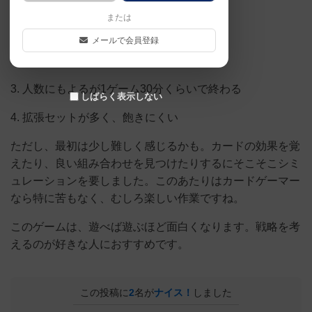
このゲームの魅力をまとめるとこんな感じ。
または
1. 毎回違うカードの組み合わせで遊べる
メールで会員登録
2. 運と実力のバランスがいい
3. 人数にもよるが1ゲーム30分くらいで終わる
しばらく表示しない
4. 拡張セットが多く、飽きにくい
ただし、最初は少し難しく感じるかも。カードの効果を覚
えたり、良い組み合わせを見つけたりするにそこそこシミ
ュレーションを要しました。このあたりはカードゲーマー
なら特に苦もなく、むしろ楽しい作業ですね。
このゲームは、遊べば遊ぶほど面白くなります。戦略を考
えるのが好きな人におすすめです。
この投稿に
2
名が
ナイス！
しました