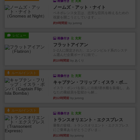
画像付き
充実
ノームズ・アット・ナイト
ベネボレンス女王は、忠実な臣民を称えるための
祝宴を開こうとしています。...
約9時間前
by jurong
レビュー
画像付き
充実
フラットアイアン
1~2人に限定された、エンジンビルド系のシステ
ム選んだ企業ボードに街で...
約10時間前
by あくり
ルール/インスト
画像付き
充実
キャプテン・フリップ：イスラ・ボンバ
イスラ・ボンバを探しに出航!潜水艦を装備し、あ
なたの乗組員を監獄から解...
約12時間前
by jurong
ルール/インスト
画像付き
充実
トランスオリエント・エクスプレス
乗客の皆様、トランスオリエント・エクスプレス
にご乗車ありがとうございま...
約13時間前
by jurong