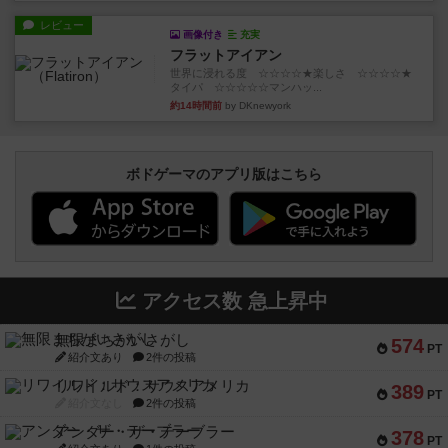
レビュー
画像付き
充実
フラットアイアン
世界に浸れる度 ☆☆☆☆★楽しさ ☆☆☆☆★
タイパ ☆☆☆☆☆マンハッ...
約14時間前
by DKnewyork
ボドゲーマのアプリ版はこちら
アクセス数 急上昇中
無限まちがいさがし
574
PT
紹介文あり
2件の投稿
リワイルド：サウスアメリカ
389
PT
紹介文なし
2件の投稿
アンダー・ザ・テーブラー
378
PT