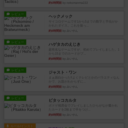
約6時間前
by nekomanma222
レビュー
ヘックメック
サイコロゲームです1から5までの数字と芋虫がか
かれたダイス。これを振っ...
約8時間前
by みいやん
レビュー
ハゲタカのえじき
超有名なゲームですが、初めてプレイしました。1
から15までのカードがプ...
約8時間前
by みいやん
レビュー
ジャスト・ワン
まぁ面白かった‼️よくテレビとかのバラエティなん
かで、お題がわからずに...
約8時間前
by みいやん
レビュー
ピタッコカルタ
ボドゲ相席会でプレイしましたひらがなが書かれ
たカードを2枚まで手をつけ...
約8時間前
by みいやん
ルール/インスト