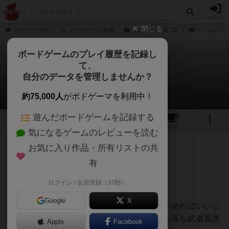
ログイン
閉じる
ボドゲーマTOP
ボードゲームの検索
ドミニオン：第二版
ドミニオン
ボードゲームのプレイ履歴を記録し
て、
ドミニオン
自分のデータを管理しませんか？
なべさんのレビュー
約75,000人
がボドゲーマを利用中！
遊んだボードゲームを記録する
11
15
86
209
トップ
画像
動画
レビュー
カフェ
気になるゲームのレビューを読む
お気に入り作品・所有リストの共
818名
0名
0
2年以上前
有
ログイン / 会員登録（10秒）
我が家では盛り上がらなかったです。
Google
X
何度かプレイしているうちに鍛冶屋とお金があればいいじ
ゃん、みたいな感じになり、しかも鍛冶屋が落ち武者風笑
Apple
Facebook