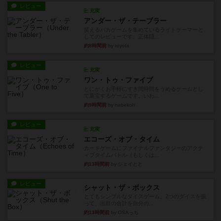
レビュー
充実
アンダー・ザ・テーブラー
笑えるバカゲームを集めているライトゲーマーと
してのレビューです。正体隠...
約8時間前
by toyota
レビュー
充実
ワン・トゥ・ファイブ
とにかくお手軽にすき間時間をうめるゲームとし
て重宝するゲームです。いわ...
約9時間前
by nabekoh
レビュー
充実
エコーズ・オブ・タイム
カードゲームにファイナルファンタジーのアクテ
ィブタイムバトル（もしくは...
約13時間前
by ジェイとと
レビュー
シャット・ザ・ボックス
とてもシンプルなダイスゲーム。2つのダイスを振
って、出目の合計を自分の...
約13時間前
by OSAっち