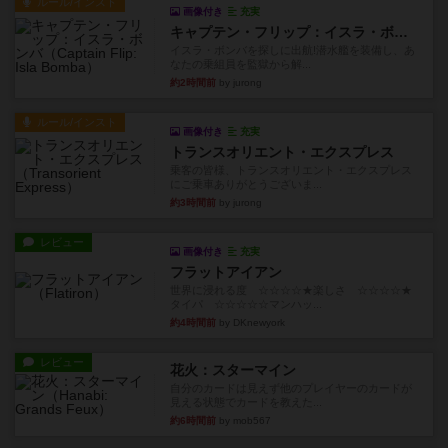
ルール/インスト
画像付き
充実
キャプテン・フリップ：イスラ・ボンバ
イスラ・ボンバを探しに出航!潜水艦を装備し、あ
なたの乗組員を監獄から解...
約2時間前
by jurong
ルール/インスト
画像付き
充実
トランスオリエント・エクスプレス
乗客の皆様、トランスオリエント・エクスプレス
にご乗車ありがとうございま...
約3時間前
by jurong
レビュー
画像付き
充実
フラットアイアン
世界に浸れる度 ☆☆☆☆★楽しさ ☆☆☆☆★
タイパ ☆☆☆☆☆マンハッ...
約4時間前
by DKnewyork
レビュー
花火：スターマイン
自分のカードは見えず他のプレイヤーのカードが
見える状態でカードを教えた...
約6時間前
by mob567