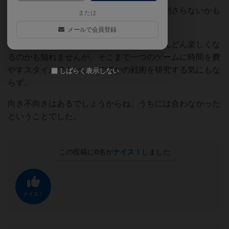
自分はそれなりに楽しめましたが女性には刺さらないかも
または
知れません。
メールで会員登録
世界的に人気のゲームなのでやり込めばどんどん楽しくな
るのかも知れませんが、そこまで一つのゲームに時間を費
やすスタイルでもないのでほかの戦術を研究する気にもな
しばらく表示しない
らず。
向き不向きはあるでしょうからね。うちには合わなかった
ということでした。
この投稿に
0
名が
ナイス！
しました
ナイス！