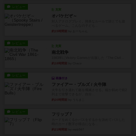
レビュー
充実
オバケだぞ～
対人アナログプレイ。簡単なルールで誰とでも遊
べるゲーム。こんなの子ども...
約15時間前
by おーちゃん
レビュー
充実
南北戦争
1983年にVictory Gamesが出版した『The Civil ...
約18時間前
by Chaco
レビュー
画像付き
ファイアー・ブルズ / 火牛陣
火牛を引き連れて敵を殲滅させる。縦か斜めで前2
列まで攻撃できるが、自分...
約20時間前
by うらまこ
レビュー
フリップ７
カードをめくるかパスをするかを決めてパスした
時のカード数字が得点になる...
約21時間前
by mob567