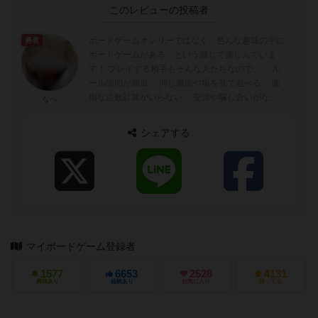
このレビューの投稿者
ボードゲームオンリーではなく、色んな趣味の中に
勇者
ボードゲームがある、という感じで楽しんでいま
す！ プレイする相手もそんな人たちなので、 ．ル
ール説明が簡単 ．同じ盤面や場を見て遊べる ．面
倒な点数計算がいらない ．交渉や騙し合いがない
なべ
．箱やコンポーネント...
シェアする
マイボードゲーム登録者
1577
6653
2528
4131
興味あり
経験あり
お気に入り
持ってる