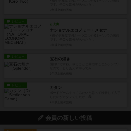
※週イチ程度で何か一つ二つやるレベルでの感想
です。辛口な部分があったら...
2年以上前
の投稿
レビュー
充実
ナショナルエコノミー・メセナ
※週イチ程度で何か一つ二つやるレベルでの感想
です。辛口な部分があったら...
2年以上前
の投稿
レビュー
宝石の煌き
面白いですね。やることと目指すことがシンプル
なので、とりあえずやってみ...
2年以上前
の投稿
レビュー
カタン
ボードゲームやってみたいと思って検索して入手
したのがカタンでしたが、我...
2年以上前
の投稿
会員の新しい投稿