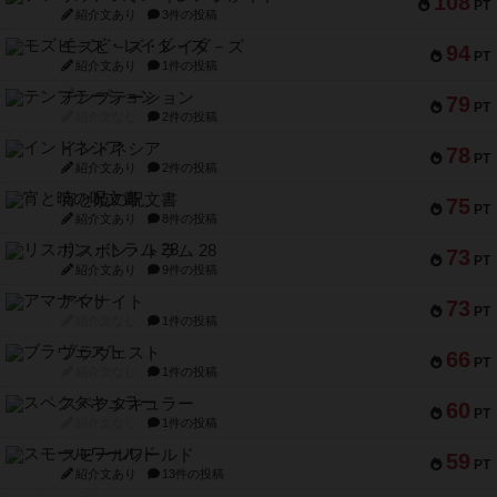
108
PT
紹介文あり
3件の投稿
モズビ－ズ・レイダ－ズ
94
PT
紹介文あり
1件の投稿
テンプテーション
79
PT
紹介文なし
2件の投稿
インドネシア
78
PT
紹介文あり
2件の投稿
宵と暁の呪文書
75
PT
紹介文あり
8件の投稿
リスボン・トラム 28
73
PT
紹介文あり
9件の投稿
アマナイト
73
PT
紹介文なし
1件の投稿
ブラヴェスト
66
PT
紹介文なし
1件の投稿
スペクタキュラー
60
PT
紹介文なし
1件の投稿
スモールワールド
59
PT
紹介文あり
13件の投稿