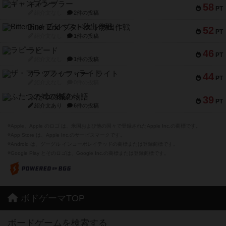
ギャンブラー
58
PT
紹介文なし
2件の投稿
Bitter End ブタペスト救出作戦
52
PT
紹介文なし
1件の投稿
ラピード
46
PT
紹介文なし
1件の投稿
ザ・フラッフィー・ライト
44
PT
紹介文なし
0件の投稿
ふたつの城の物語
39
PT
紹介文あり
6件の投稿
※Apple、Apple のロゴ は、米国および他の国々で登録されたApple Inc.の商標です。
※App Store は、Apple Inc.のサービスマークです。
※Android は、グーグル インコーポレイテッドの商標または登録商標です。
※Google Play とそのロゴは、Google Inc.の商標または登録商標です。
ボドゲーマTOP
ボードゲームを検索する