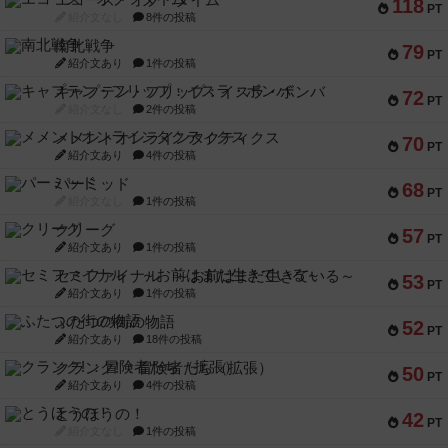
エコーズ・オブ・タイム
118
PT
紹介文なし
8件の投稿
南北戦争
79
PT
紹介文あり
1件の投稿
キャプテン・フリップ：イスラ・ボンバ
72
PT
紹介文なし
2件の投稿
メメントオンラインタクティクス
70
PT
紹介文あり
4件の投稿
パーミッド
68
PT
紹介文なし
1件の投稿
クリーグ
57
PT
紹介文あり
1件の投稿
セミファイナル ～お前はまだ生きている～
53
PT
紹介文あり
1件の投稿
ふたつの街の物語
52
PT
紹介文あり
18件の投稿
クランク! ：冒険者たち（拡張）
50
PT
紹介文あり
4件の投稿
とうほうの！
42
PT
紹介文なし
1件の投稿