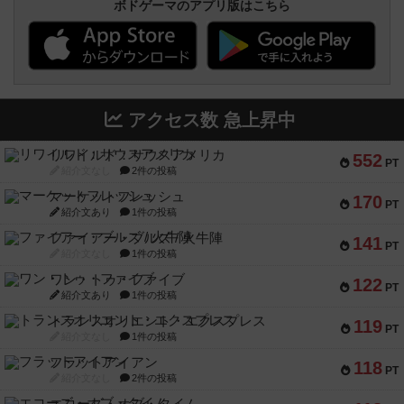
ボドゲーマのアプリ版はこちら
アクセス数 急上昇中
リワイルド：サウスアメリカ
552
PT
紹介文なし
2件の投稿
マーケットフレッシュ
170
PT
紹介文あり
1件の投稿
ファイアー・ブルズ / 火牛陣
141
PT
紹介文なし
1件の投稿
ワン・トゥ・ファイブ
122
PT
紹介文あり
1件の投稿
トランスオリエント・エクスプレス
119
PT
紹介文なし
1件の投稿
フラットアイアン
118
PT
紹介文なし
2件の投稿