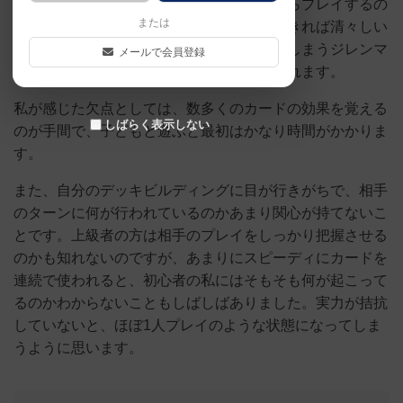
どんなデッキを構築していこうか悩みながらプレイするの
または
は楽しいですし、思った通りのプレイができれば清々しい
です。勝利点を買うとデッキが弱体化してしまうジレンマ
メールで会員登録
もよくできていてプランニング能力が試されます。
私が感じた欠点としては、数多くのカードの効果を覚える
しばらく表示しない
のが手間で、子どもと遊ぶと最初はかなり時間がかかりま
す。
また、自分のデッキビルディングに目が行きがちで、相手
のターンに何が行われているのかあまり関心が持てないこ
とです。上級者の方は相手のプレイをしっかり把握させる
のかも知れないのですが、あまりにスピーディにカードを
連続で使われると、初心者の私にはそもそも何が起こって
るのかわからないこともしばしばありました。実力が拮抗
していないと、ほぼ1人プレイのような状態になってしま
うように思います。