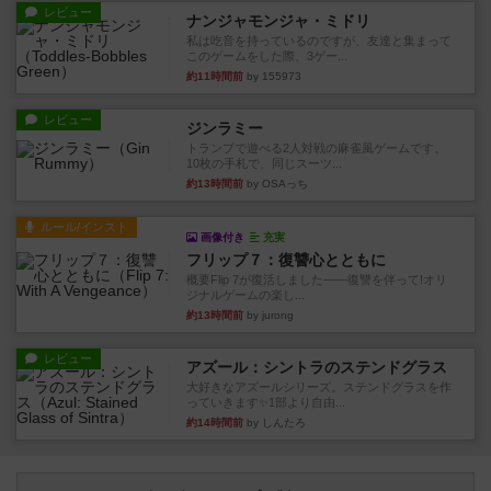
レビュー
ナンジャモンジャ・ミドリ
私は吃音を持っているのですが、友達と集まって
このゲームをした際、3ゲー...
約11時間前
by 155973
レビュー
ジンラミー
トランプで遊べる2人対戦の麻雀風ゲームです。
10枚の手札で、同じスーツ...
約13時間前
by OSAっち
ルール/インスト
画像付き
充実
フリップ７：復讐心とともに
概要Flip 7が復活しました――復讐を伴って!オリ
ジナルゲームの楽し...
約13時間前
by jurong
レビュー
アズール：シントラのステンドグラス
大好きなアズールシリーズ。ステンドグラスを作
っていきます✨1部より自由...
約14時間前
by しんたろ