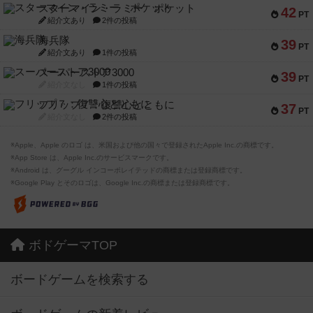
スターマイン・ラミー ポケット
42
PT
紹介文あり
2件の投稿
海兵隊
39
PT
紹介文あり
1件の投稿
スーパーストア3000
39
PT
紹介文なし
1件の投稿
フリップ７：復讐心とともに
37
PT
紹介文なし
2件の投稿
※Apple、Apple のロゴ は、米国および他の国々で登録されたApple Inc.の商標です。
※App Store は、Apple Inc.のサービスマークです。
※Android は、グーグル インコーポレイテッドの商標または登録商標です。
※Google Play とそのロゴは、Google Inc.の商標または登録商標です。
ボドゲーマTOP
ボードゲームを検索する