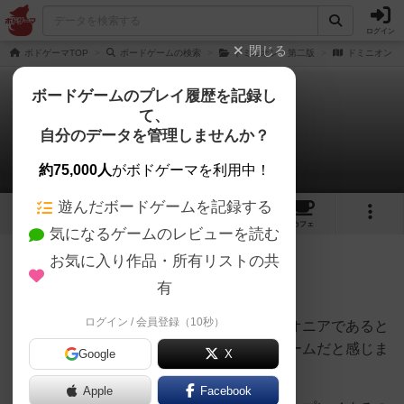
ログイン
閉じる
ボドゲーマTOP
ボードゲームの検索
ドミニオン：第二版
ドミニオン
ボードゲームのプレイ履歴を記録し
て、
ドミニオン
自分のデータを管理しませんか？
Mormerundさんのレビュー
約75,000人
がボドゲーマを利用中！
遊んだボードゲームを記録する
11
15
86
209
トップ
画像
動画
レビュー
カフェ
気になるゲームのレビューを読む
お気に入り作品・所有リストの共
544名
2名
0
5年以上前
有
ログイン / 会員登録（10秒）
デッキビルディングというジャンルのパイオニアであると
いうだけあって、とてもよくできているゲームだと感じま
Google
X
した。
Apple
Facebook