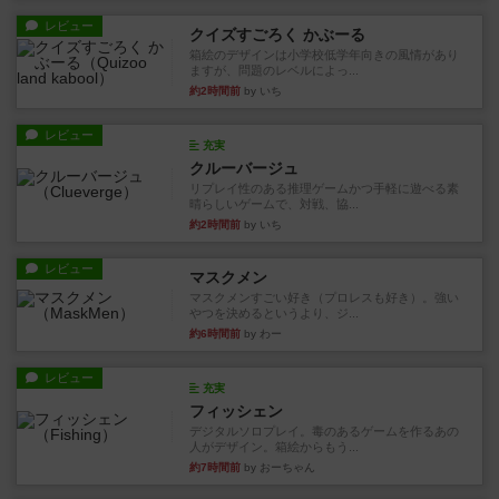
レビュー
クイズすごろく かぶーる
箱絵のデザインは小学校低学年向きの風情があり
ますが、問題のレベルによっ...
約2時間前
by いち
レビュー
充実
クルーバージュ
リプレイ性のある推理ゲームかつ手軽に遊べる素
晴らしいゲームで、対戦、協...
約2時間前
by いち
レビュー
マスクメン
マスクメンすごい好き（プロレスも好き）。強い
やつを決めるというより、ジ...
約6時間前
by わー
レビュー
充実
フィッシェン
デジタルソロプレイ。毒のあるゲームを作るあの
人がデザイン。箱絵からもう...
約7時間前
by おーちゃん