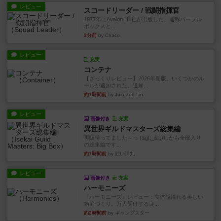
レビュー
スコードリーダー / 戦闘指揮官
1977年にAvalon Hill社が出版した、通称パープル
ボックスと...
2分前
by Chaco
レビュー
充実
コンテナ
【ざっくりレビュー】2026年新版、いくつかのル
ールが追加された。追加...
約1時間前
by Juin-Zuo Lin
レビュー
画像付き
充実
異世界ギルドマスターズ総集編
再販待ってました～っ (&gt;_&lt;)しかも全部入り
の総集編です...
約1時間前
by 紅い弾丸
レビュー
画像付き
充実
ハーモニーズ
『ハーモニーズ』レビュー：立体感溢れる美しい
箱庭づくり。万人受けする良...
約2時間前
by ギャングスター