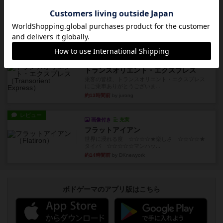
画像付き
充実
キャプテン・フリップ：イスラ・ボンバ
イスラ・ボンバを探しに出航!潜水艦を装備し、あ
なたの乗組員を監獄から解...
約12時間前
by jurong
ルール/インスト
画像付き
充実
トランスオリエント・エクスプレス
乗客の皆様、トランスオリエント・エクスプレス
にご乗車ありがとうございま...
約13時間前
by jurong
レビュー
画像付き
充実
フラットアイアン
世界に浸れる度 ☆☆☆☆★楽しさ ☆☆☆☆★
タイパ ☆☆☆☆☆マンハッ...
約14時間前
by DKnewyork
ボドゲーマのアプリ版はこちら