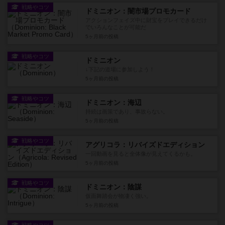
戦略やコツ
ドミニオン：闇市場プロモカード
アクションフェイズ中に財宝をプレイできるだけ
でいろんなことが可能だ
5ヶ月前
の投稿
戦略やコツ
ドミニオン
↓下記の道場に参加しよう！
5ヶ月前
の投稿
戦略やコツ
ドミニオン：海辺
持続は画策であり、事故らない。
5ヶ月前
の投稿
戦略やコツ
アグリコラ：リバイズドエディション
一回動画を見ると全体像が見えてくるかも。
5ヶ月前
の投稿
戦略やコツ
ドミニオン：陰謀
仮面舞踏会が物凄く強い。
5ヶ月前
の投稿