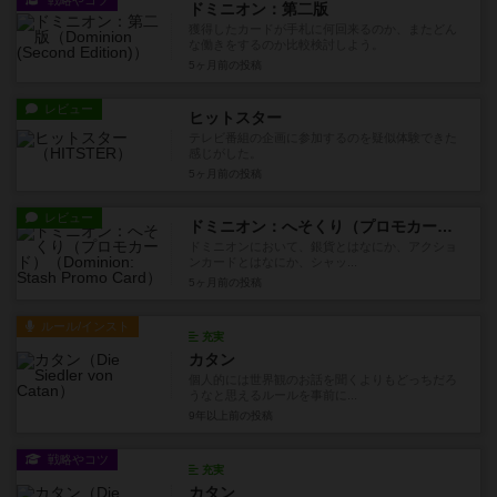
戦略やコツ
ドミニオン：第二版
獲得したカードが手札に何回来るのか、またどん
な働きをするのか比較検討しよう。
5ヶ月前
の投稿
レビュー
ヒットスター
テレビ番組の企画に参加するのを疑似体験できた
感じがした。
5ヶ月前
の投稿
レビュー
ドミニオン：へそくり（プロモカード）
ドミニオンにおいて、銀貨とはなにか、アクショ
ンカードとはなにか、シャッ...
5ヶ月前
の投稿
ルール/インスト
充実
カタン
個人的には世界観のお話を聞くよりもどっちだろ
うなと思えるルールを事前に...
9年以上前
の投稿
戦略やコツ
充実
カタン