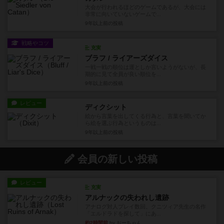
大会が行われるほどのゲームであるが、大会には
非常に向いていないゲームで...
9年以上前
の投稿
戦略やコツ
充実
ブラフ / ライアーズダイス
一戦一戦の順位は運としか言いようがないが、長
期的に見て全員が良い順位を...
9年以上前
の投稿
レビュー
ディクシット
絵から言葉を出してくる行為と、言葉を聞いてか
ら絵を選ぶ行為というものは...
9年以上前
の投稿
会員の新しい投稿
レビュー
充実
アルナックの失われし遺跡
アナログ対人プレイ数回。クニツィア先生の名作
「エルドラドを探して」にあ...
約2時間前
by おーちゃん