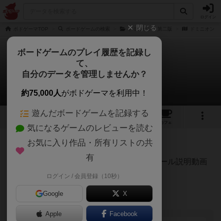
ログイン
閉じる
ボドゲーマTOP
ボードゲームの検索
ドミニオン：第二版
ドミニオン
ボードゲームのプレイ履歴を記録し
て、
ドミニオン
自分のデータを管理しませんか？
@yudai214さんのルール/インスト
約75,000人
がボドゲーマを利用中！
遊んだボードゲームを記録する
11
15
86
209
トップ
画像
動画
レビュー
カフェ
気になるゲームのレビューを読む
お気に入り作品・所有リストの共
90名
0名
0
5ヶ月前
有
ドミニオン日本選手権優勝者がDominionルール説明動画
に挑戦してみた
ログイン / 会員登録（10秒）
Google
X
Apple
Facebook