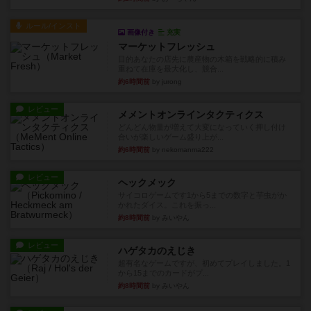
ルール/インスト
画像付き
充実
マーケットフレッシュ
目的あなたの店先に農産物の木箱を戦略的に積み
重ねて在庫を最大化し、競合...
約6時間前
by jurong
レビュー
メメントオンラインタクティクス
どんどん物量が増えて大変になっていく押し付け
合いが楽しいゲーム盛り上が...
約6時間前
by nekomanma222
レビュー
ヘックメック
サイコロゲームです1から5までの数字と芋虫がか
かれたダイス。これを振っ...
約8時間前
by みいやん
レビュー
ハゲタカのえじき
超有名なゲームですが、初めてプレイしました。1
から15までのカードがプ...
約8時間前
by みいやん