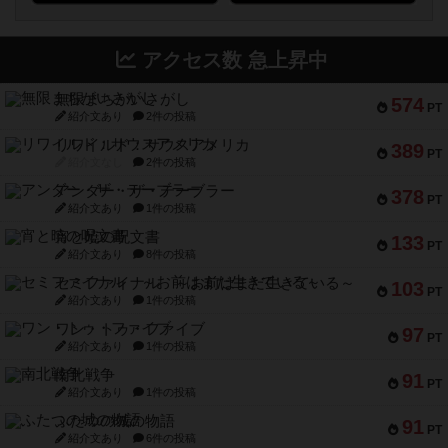
アクセス数 急上昇中
無限まちがいさがし
574
PT
紹介文あり
2件の投稿
リワイルド：サウスアメリカ
389
PT
紹介文なし
2件の投稿
アンダー・ザ・テーブラー
378
PT
紹介文あり
1件の投稿
宵と暁の呪文書
133
PT
紹介文あり
8件の投稿
セミファイナル ～お前はまだ生きている～
103
PT
紹介文あり
1件の投稿
ワン・トゥ・ファイブ
97
PT
紹介文あり
1件の投稿
南北戦争
91
PT
紹介文あり
1件の投稿
ふたつの城の物語
91
PT
紹介文あり
6件の投稿