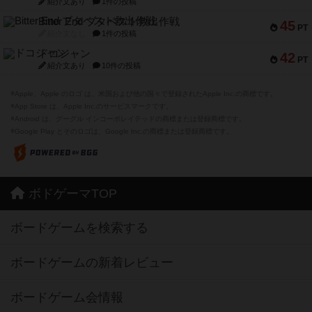
紹介文あり
1件の投稿
Bitter End ブタペスト救出作戦
45
PT
紹介文なし
1件の投稿
ドコジャン
42
PT
紹介文あり
10件の投稿
※Apple、Apple のロゴ は、米国および他の国々で登録されたApple Inc.の商標です。
※App Store は、Apple Inc.のサービスマークです。
※Android は、グーグル インコーポレイテッドの商標または登録商標です。
※Google Play とそのロゴは、Google Inc.の商標または登録商標です。
ボドゲーマTOP
ボードゲームを検索する
ボードゲームの新着レビュー
ボードゲーム会情報