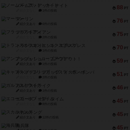
ノームズ・アット・ナイト
88
PT
紹介文なし
1件の投稿
マーリン
76
PT
紹介文あり
6件の投稿
フラットアイアン
75
PT
紹介文なし
2件の投稿
トランスオリエント・エクスプレス
70
PT
紹介文なし
1件の投稿
アンブッシュ！：ムーブアウト！
59
PT
紹介文あり
1件の投稿
キャプテン・フリップ：イスラ・ボンバ
51
PT
紹介文なし
2件の投稿
ガルフストライク
46
PT
紹介文あり
1件の投稿
エコーズ・オブ・タイム
45
PT
紹介文なし
8件の投稿
スカルキング
45
PT
紹介文あり
12件の投稿
海兵隊
45
PT