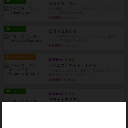
レビュー
ジャスト・ワン
まぁ面白かった‼️よくテレビとかのバラエティなん
かで、お題がわからずに...
約8時間前
by みいやん
レビュー
ピタッコカルタ
ボドゲ相席会でプレイしましたひらがなが書かれ
たカードを2枚まで手をつけ...
約8時間前
by みいやん
ルール/インスト
画像付き
充実
ノームズ・アット・ナイト
ベネボレンス女王は、忠実な臣民を称えるための
祝宴を開こうとしています。...
約9時間前
by jurong
レビュー
画像付き
充実
フラットアイアン
1~2人に限定された、エンジンビルド系のシステ
ム選んだ企業ボードに街で...
約10時間前
by あくり
ルール/インスト