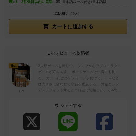
1～2営業日以内に発送
日本語ルール付き/日本語版
3,080
¥
（税込）
カートに追加する
このレビューの投稿者
2人用ゲームを漁り中。 シンプルなアブストラクト
仙人
ゲームが好みです。 ボードゲームは中身にも拘
る。 カードには必ずスリーブを付けて、コマなど
は大きさに合わせて小箱を用意する。 外箱とシン
デレラフィットするとそれだけで嬉しい。 小4息子
くみ
とゲーム三昧、楽しいです。 ...
シェアする