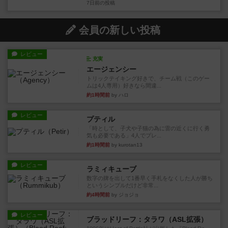
7日前
の投稿
会員の新しい投稿
レビュー
充実
エージェンシー
トリックテイキング好きで、チーム戦（このゲー
ムは4人専用）好きなら間違...
約1時間前
by ハロ
レビュー
プティル
「時として、子犬や子猫の為に雷の近くに行く勇
気も必要である」4人でプレ...
約1時間前
by kurotan13
レビュー
ラミィキューブ
数字の牌を出して1番早く手札をなくした人が勝ち
というシンプルだけど非常...
約4時間前
by ジョジョ
レビュー
ブラッドリーフ：タラワ（ASL拡張）