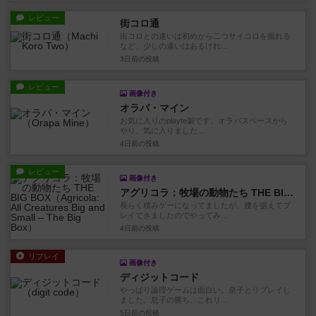
レビュー
街コロ通
街コロとの違いは初めから二つサイコロを振れる
など、少しの違いはあるけれ...
3日前
の投稿
レビュー
画像付き
オラパ・マイン
お気に入りのplayte製です。オラパスペースから
やり、気に入りました...
4日前
の投稿
レビュー
画像付き
アグリコラ：牧場の動物たち THE BIG BOX
長らく積みゲーになってましたが、腰を据えてプ
レイできましたのでやってみ...
4日前
の投稿
リプレイ
画像付き
ディジットコード
やっぱり論理ゲームは面白い。息子とリプレイし
ました。息子の勝ち。これリ...
5日前
の投稿