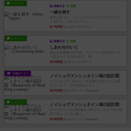
レビュー
画像付き
充実
一線を画す
簡単に言うと、トリックテイキングでモダンアー
トを行う、と言ったゲーム。...
約7時間前
by タカミネコウヘイ
レビュー
画像付き
充実
しあわせのいと
舞台は全寮制の女子高。プレイヤーは探偵サイド
と犯人サイドに分かれて、探...
約8時間前
by タカミネコウヘイ
戦略やコツ
ノイシュヴァンシュタイン城の設計図
どうにも上手くあれもこれも満たせるようには置
けないので、入口の除去と入...
約9時間前
by オグランド（Oguland）
レビュー
ノイシュヴァンシュタイン城の設計図
ボードゲームを1,000個以上持っているユーザー視
点で良かった点と悪か...
約9時間前
by オグランド（Oguland）