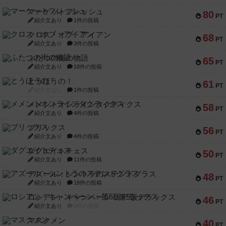
マーケットフレッシュ
80
PT
紹介文あり
1件の投稿
クロス・オブ・アイアン
68
PT
紹介文あり
3件の投稿
ふたつの街の物語
65
PT
紹介文あり
18件の投稿
とうほうの！
61
PT
紹介文なし
1件の投稿
メメントオンラインタクティクス
58
PT
紹介文あり
4件の投稿
ブリックス
56
PT
紹介文あり
4件の投稿
ダグエイトチェス
50
PT
紹介文あり
11件の投稿
アズール：シントラのステンドグラス
48
PT
紹介文あり
18件の投稿
ロシアン・キャンペーン：第5版デラックス
46
PT
紹介文あり
0件の投稿
マスクメン
40
PT