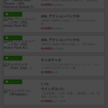
1996年にHeat of Battle社が出版した『Blood Re...
約5時間前
by Chaco
レビュー
ASL アクションパック#2
1999年にMMP社が出版した『ASL Action Pack
#2』...
約6時間前
by Chaco
レビュー
ASL アクションパック#1
1997年にAvalon Hill社が出版した『ASL Action ...
約6時間前
by Chaco
レビュー
チャオチャオ
３～４人でわいわい遊ぶのにちょうどいい。ルー
ルは他の方が分かりやすく書...
約7時間前
by S
レビュー
充実
ウイングスパン
（全体評価）☆10/6（普通）（難易度）☆4/5（世
界観・見た目）☆5...
約7時間前
by ハシオキ