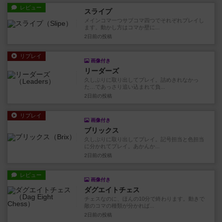
レビュー
スライプ
メインコマ一つサブコマ四つでそれぞれプレイし
ます。動かし方はコマか壁に...
2日前
の投稿
リプレイ
画像付き
リーダーズ
久しぶりに取り出してプレイ。詰めきれなかっ
た…であっさり追い込まれて負...
2日前
の投稿
リプレイ
画像付き
ブリックス
久しぶりに取り出してプレイ。記号担当と色担当
に分かれてプレイ。あかんか...
2日前
の投稿
レビュー
画像付き
ダグエイトチェス
チェスなのに、ほんの10分で終わります。動きで
敵のコマの種類が分かれば...
2日前
の投稿