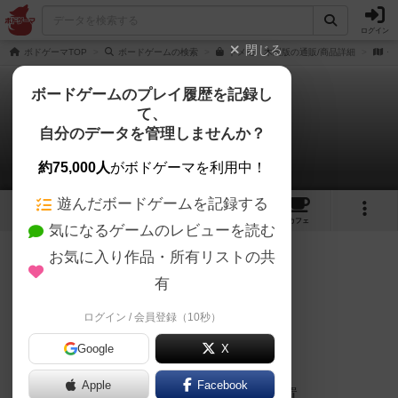
ログイン
閉じる
ボドゲーマTOP
ボードゲームの検索
ドメモ 木製版の通販/商品詳細
作
ボードゲームのプレイ履歴を記録し
て、
ドメモ
自分のデータを管理しませんか？
くみさんのレビュー
約75,000人
がボドゲーマを利用中！
遊んだボードゲームを記録する
9
6
44
295
トップ
画像
動画
レビュー
カフェ
気になるゲームのレビューを読む
お気に入り作品・所有リストの共
154名
1名
0
約1年前
有
ログイン / 会員登録（10秒）
数当てゲームです。
Google
X
１が一枚２が2枚…7が7枚とありまして…
Apple
Facebook
自分の手札は自分からは見えないように設置