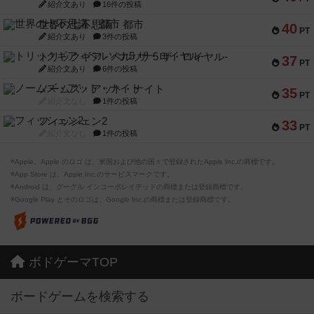
紹介文あり
16件の投稿
世界の七不思議：都市
40
PT
紹介文あり
3件の投稿
トリックギア - ペルソナ5 ザ・ロイヤル-
37
PT
紹介文あり
6件の投稿
ノームズ・アット・ナイト
35
PT
紹介文なし
1件の投稿
フィッシェン2
33
PT
紹介文なし
1件の投稿
※Apple、Apple のロゴ は、米国および他の国々で登録されたApple Inc.の商標です。
※App Store は、Apple Inc.のサービスマークです。
※Android は、グーグル インコーポレイテッドの商標または登録商標です。
※Google Play とそのロゴは、Google Inc.の商標または登録商標です。
ボドゲーマTOP
ボードゲームを検索する