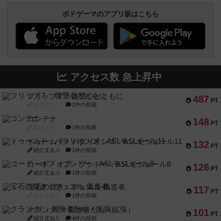
ボドゲーマのアプリ版はこちら
アクセス数 急上昇中
フリップ７：復讐心とともに
487
PT
紹介文なし
2件の投稿
コンテナ
148
PT
紹介文なし
1件の投稿
ドゥームド・バタリオンズ：ASLモジュール11
132
PT
紹介文あり
1件の投稿
コード・オブ・ブシドー：ASLモジュール8
126
PT
紹介文あり
1件の投稿
宝石の煌き：デュエル 偽造者
117
PT
紹介文なし
1件の投稿
クランク! ：冒険者たち（拡張）
101
PT
紹介文あり
4件の投稿