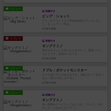
レビュー
画像付き
ビッグ・ショット
アレックスランドルフ作playte版をプレイしまし
た。セットアップ時は...
6日前
の投稿
リプレイ
画像付き
キングドミノ
息子がやりたいと言ったためプレイ。案外ハマっ
たようです。追加ルールでキ...
6日前
の投稿
レビュー
ドブル：ポケットモンスター
ルールはいろいろありますが、2枚のカードを比べ
ると一匹だけ同じポケモン...
6日前
の投稿
レビュー
画像付き
キングドミノ
長い間積みゲーになってましたが、プレイしてみ
ました。ちなみに2人プレイ...