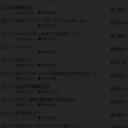
南北戦争
79
PT
紹介文あり
1件の投稿
キャプテン・フリップ：イスラ・ボンバ
72
PT
紹介文なし
2件の投稿
メメントオンラインタクティクス
70
PT
紹介文あり
4件の投稿
パーミッド
68
PT
紹介文なし
1件の投稿
クリーグ
57
PT
紹介文あり
1件の投稿
セミファイナル ～お前はまだ生きている～
53
PT
紹介文あり
1件の投稿
ふたつの街の物語
52
PT
紹介文あり
18件の投稿
クランク! ：冒険者たち（拡張）
50
PT
紹介文あり
4件の投稿
とうほうの！
42
PT
紹介文なし
1件の投稿
スターマイン・ラミー ポケット
42