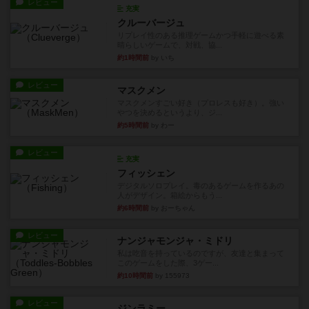
レビュー
充実
クルーバージュ
リプレイ性のある推理ゲームかつ手軽に遊べる素
晴らしいゲームで、対戦、協...
約1時間前
by いち
レビュー
マスクメン
マスクメンすごい好き（プロレスも好き）。強い
やつを決めるというより、ジ...
約5時間前
by わー
レビュー
充実
フィッシェン
デジタルソロプレイ。毒のあるゲームを作るあの
人がデザイン。箱絵からもう...
約6時間前
by おーちゃん
レビュー
ナンジャモンジャ・ミドリ
私は吃音を持っているのですが、友達と集まって
このゲームをした際、3ゲー...
約10時間前
by 155973
レビュー
ジンラミー