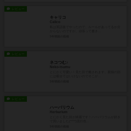
レビュー
キャリコ
Calico
私は英語版でやったので、ルールがあってるか分
からないのですが、頑張って書き...
5年弱前
の投稿
レビュー
ネコつむ♪
Neko-tsumu
とにかく可愛い！見た目で癒されます。親猫の顔
には載せてはいけないのでそこが...
5年弱前
の投稿
レビュー
ハーバリウム
Herbarium
とにかく見た目が綺麗です！ハーバリウムが好き
で買いました(*^^*)流行色...
5年弱前
の投稿