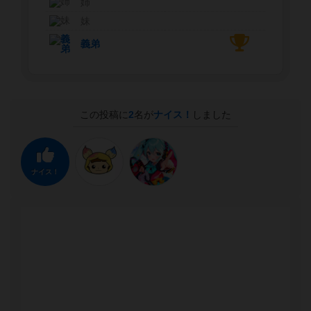
姉
妹
義弟
この投稿に
2
名が
ナイス！
しました
ナイス！