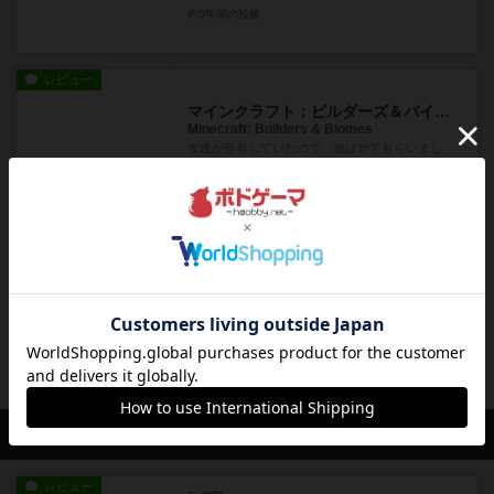
約5年前
の投稿
レビュー
マインクラフト：ビルダーズ＆バイオ―ム
Minecraft: Builders & Biomes
友達が所有していたので、遊ばせてもらいまし
た！ははなはっきりいって、めっち...
約5年前
の投稿
レビュー
ナインタイル ムーミン谷のかくれんぼ
Nine Tile Moomin
ナインタイルでは遊んだことがあったのでルール
は読まずにすぐ遊べました！視覚...
約5年前
の投稿
会員の新しい投稿
レビュー