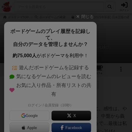
ログイン
閉じる
ボドゲーマTOP
ボードゲームの検索
ディクシット(2021年新版) 日本語版の通
ボードゲームのプレイ履歴を記録し
て、
ディクシット
自分のデータを管理しませんか？
小夜風、姉、妹、義弟のリプレイ日記（2022年9月19日）
約75,000人
がボドゲーマを利用中！
遊んだボードゲームを記録する
12
4
96
371
トップ
画像
動画
レビュー
カフェ
気になるゲームのレビューを読む
お気に入り作品・所有リストの共
153名
が参考
2名
がナイス
0
4年弱前
有
姉が久々に帰ってきたので、家族でプレイ♪
ログイン / 会員登録（10秒）
最初は姉と私が飛び出し、義弟が遅れる形に。感性は、や
はり姉妹の方が共感しやすいですね♪しかし、中盤から義
Google
X
弟が姉妹の考え方を読めるようになったようで…最後は私
Apple
Facebook
と一騎打ちに！1点差で私が勝ちましたv(｡･ω･｡)ｨｪｨ♪