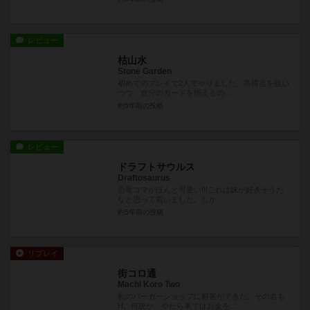
レビュー
枯山水
Stone Garden
初めてのプレイで2人でやりました。高得点を狙い
つつ、自分のカードを揃えるの...
約5年前
の投稿
レビュー
ドラフトサウルス
Draftosaurus
恐竜コマがほんと可愛い!!!これは妹が好きそうだ
なと思って買いました。しか...
約5年前
の投稿
リプレイ
街コロ通
Machi Koro Two
私のバーガーショップに顧客ができた。その名も
H。何故か、やたら来てはお金を...