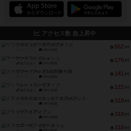
アクセス数 急上昇中
リワイルド：サウスアメリカ
552
PT
紹介文なし
2件の投稿
マーケットフレッシュ
170
PT
紹介文あり
1件の投稿
ファイアー・ブルズ / 火牛陣
141
PT
紹介文なし
1件の投稿
ワン・トゥ・ファイブ
122
PT
紹介文あり
1件の投稿
トランスオリエント・エクスプレス
119
PT
紹介文なし
1件の投稿
フラットアイアン
118
PT
紹介文なし
2件の投稿
エコーズ・オブ・タイム
118
PT
紹介文なし
8件の投稿