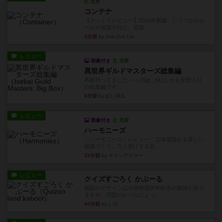
充実
コンテナ
【ざっくりレビュー】2026年新版、いくつかのル
ールが追加された。追加...
2分前
by Juin-Zuo Lin
レビュー
画像付き
充実
異世界ギルドマスターズ総集編
再販待ってました～っ (&gt;_&lt;)しかも全部入り
の総集編です...
6分前
by 紅い弾丸
レビュー
画像付き
充実
ハーモニーズ
『ハーモニーズ』レビュー：立体感溢れる美しい
箱庭づくり。万人受けする良...
32分前
by ギャングスター
レビュー
クイズすごろく かぶーる
箱絵のデザインは小学校低学年向きの風情があり
ますが、問題のレベルによっ...
40分前
by いち