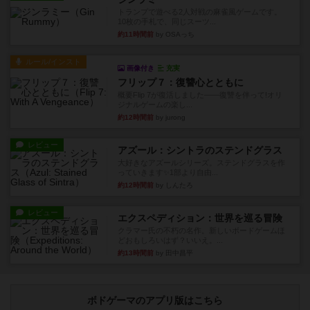
トランプで遊べる2人対戦の麻雀風ゲームです。
10枚の手札で、同じスーツ...
約11時間前
by OSAっち
ルール/インスト
画像付き
充実
フリップ７：復讐心とともに
概要Flip 7が復活しました――復讐を伴って!オリ
ジナルゲームの楽し...
約12時間前
by jurong
レビュー
アズール：シントラのステンドグラス
大好きなアズールシリーズ。ステンドグラスを作
っていきます✨1部より自由...
約12時間前
by しんたろ
レビュー
エクスペディション：世界を巡る冒険
クラマー氏の不朽の名作。新しいボードゲームほ
どおもしろいはず？いいえ。...
約13時間前
by 田中昌平
ボドゲーマのアプリ版はこちら