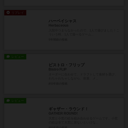
リプレイ
ハーベイシャス
Herbaceous
入院中つまらなかったので、1人で遊びました！こ
ういう時、1人で遊べるゲーム...
5年弱前
の投稿
レビュー
ビストロ・フリップ
Bistro FLIP
オーダーに合わせて、ドラフトして食材を選び、
わちゃわちゃしながら、前菜、メ...
約5年前
の投稿
レビュー
ギャザー・ラウンド！
GATHER ROUND!
大窓と小窓の絵を組み合わせるゲームです。小窓
の絵は全て大窓に居ないといけな...
約5年前
の投稿