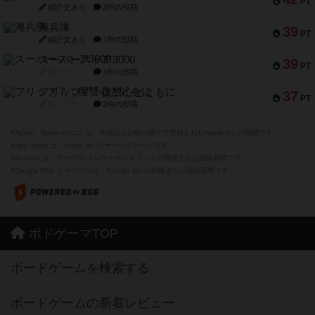
PT
紹介文あり
2件の投稿
海兵隊
39
PT
紹介文あり
1件の投稿
スーパーストア3000
39
PT
紹介文なし
1件の投稿
フリップ７：復讐心とともに
37
PT
紹介文なし
2件の投稿
※Apple、Apple のロゴ は、米国および他の国々で登録されたApple Inc.の商標です。
※App Store は、Apple Inc.のサービスマークです。
※Android は、グーグル インコーポレイテッドの商標または登録商標です。
※Google Play とそのロゴは、Google Inc.の商標または登録商標です。
ボドゲーマTOP
ボードゲームを検索する
ボードゲームの新着レビュー