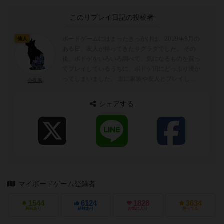
このリプレイ日記の投稿者
ボードゲームにはまったきっかけは、2019年9月の
仙人
ある日、友人が持ってきたサグラダでした。 その
後、ボドゲをいろいろ調べて、気になるものを買っ
てプレイしているうちに、ボドゲ沼にどっぷり浸か
ってしまいました。 主に家族や友人とプレイして
小夜風
います。 好きなボドゲ ホシアツメ、サグラダ、ギ
ャザー・ラウンド！、ハーバリウム、キャリコ、ド
シェアする
ラフトサウルス、キャンバス、グリモリアetc.
マイボードゲーム登録者
1544
6124
1828
3634
興味あり
経験あり
お気に入り
持ってる