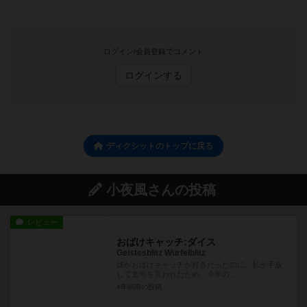
ログイン/会員登録でコメント
ログインする
ディクシットのトップに戻る
小夜風さんの投稿
レビュー
おばけキャッチ:ダイス
Geistesblitz Würfelblitz
妹がおばけキャッチが好きだったのに、私が手放
して文句を言われたため、今年の...
4年弱前
の投稿