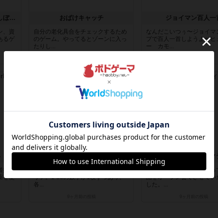
プレマ・エト・ラボーラ - しぼり、はたらけ
おばけキャッチ
ジョイマン百人一
ン、資
自分の老化具合をチェックするため
なんだこいつぅ〜ジョイマ
あるゲ
のゲーム。やってるとゾーンに入っ
プで百人一首しようよ〜ヒ
たりし...
ー カモ...
4ヶ月前
の投稿
4ヶ月前
の投稿
レビュー
レビュー
い
ゼンマスター
メメントオンラインタク
者択一
スートも切り札もないシンプルなト
アートワーク◎で気になっ
薬を使
リテ。1-50の数字が1枚ずつあり、
品をオープン会でさせてい
各...
した。...
9ヶ月前
の投稿
9ヶ月前
の投稿