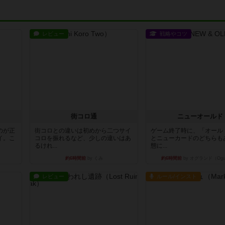
レビュー
戦略やコツ
街コロ通
ニューオールド
のが正
街コロとの違いは初めから二つサイ
ゲーム終了時に、「オール
イ。こ
コロを振れるなど、少しの違いはあ
とニューカードのどちらも
るけれ...
態に...
約6時間前
by くみ
約6時間前
by オグランド（Ogu
レビュー
ルール/インスト