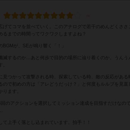
広げてコマを並べていく。このアナログで若干のめんどくささ
めるまでの時間ってワクワクしますよね？
BGMが、SEが鳴り響く「！」
殲滅するのか…あと何歩で目的の場所に辿り着くのか。うんう
す。
に見つかって攻撃される時、探索している時、敵の反応がある
るので初めの方は「アレどうだっけ？」と何度もルルブを見直
かります。
4回のアクションを選択してミッション達成を目指すだけなの
…
して上手く落とし込まれています。拍手！！