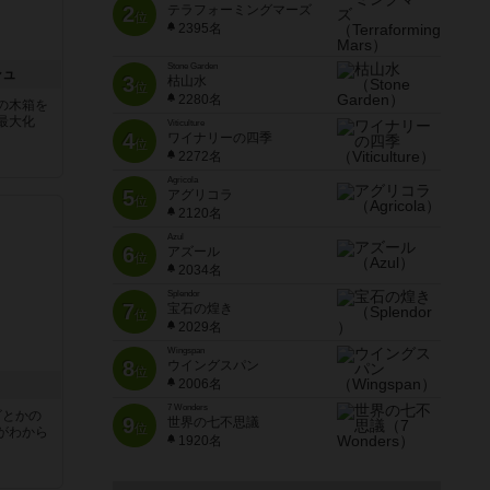
2
テラフォーミングマーズ
位
2395名
Stone Garden
シュ
3
枯山水
位
2280名
の木箱を
最大化
Viticulture
4
ワイナリーの四季
位
2272名
Agricola
5
アグリコラ
位
2120名
Azul
6
アズール
位
2034名
Splendor
7
宝石の煌き
位
2029名
Wingspan
8
ウイングスパン
位
2006名
7 Wonders
ビとかの
9
世界の七不思議
位
がわから
1920名