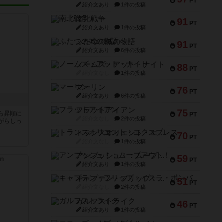
PT
紹介文あり
1件の投稿
南北戦争
91
PT
紹介文あり
1件の投稿
ふたつの城の物語
91
PT
紹介文あり
6件の投稿
ノームズ・アット・ナイト
88
PT
紹介文なし
1件の投稿
マーリン
76
PT
紹介文あり
6件の投稿
フラットアイアン
75
ら昇順に
PT
紹介文なし
2件の投稿
がらしっ
トランスオリエント・エクスプレス
70
PT
紹介文なし
1件の投稿
アンブッシュ！：ムーブアウト！
59
PT
紹介文あり
1件の投稿
キャプテン・フリップ：イスラ・ボンバ
51
PT
紹介文なし
2件の投稿
ガルフストライク
46
PT
紹介文あり
1件の投稿