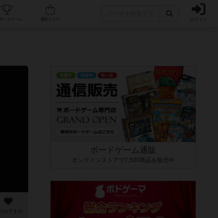
ログイン
カフェ/店舗
人気ボードゲーム
通販ストア
ボードゲーム通販
オンラインストアで7,500商品を販売中
のおすすめ