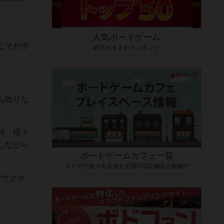
人気ボードゲーム
こそがボ
総合おすすめランキング
ん唸りな
時、様々
しながら
ボードゲームカフェ一覧
ボドゲが遊べる店舗を全国500店舗以上掲載中
でサクサ