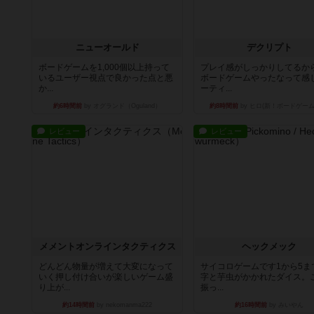
ニューオールド
デクリプト
ボードゲームを1,000個以上持って
プレイ感がしっかりしてるか
いるユーザー視点で良かった点と悪
ボードゲームやったなって感
か...
ーティ...
約6時間前
by オグランド（Oguland）
約8時間前
by ヒロ(新！ボードゲーム
レビュー
レビュー
メメントオンラインタクティクス
ヘックメック
どんどん物量が増えて大変になって
サイコロゲームです1から5ま
いく押し付け合いが楽しいゲーム盛
字と芋虫がかかれたダイス。
り上が...
振っ...
約14時間前
by nekomanma222
約16時間前
by みいやん