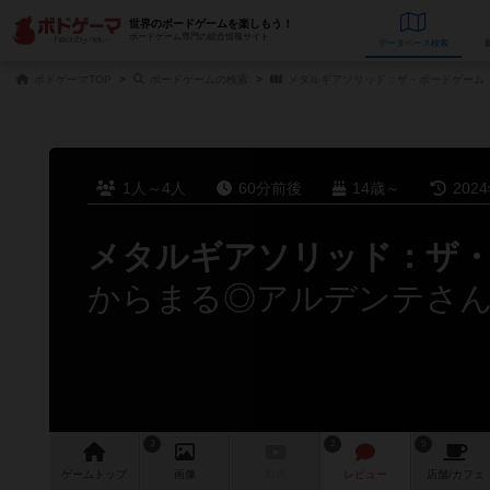
世界のボードゲームを楽しもう！
ボードゲーム専門の総合情報サイト
データベース
検
ボドゲーマTOP
ボードゲームの検索
メタルギアソリッド：ザ・ボードゲーム
1人～4人
60分前後
14歳～
202
メタルギアソリッド：ザ
からまる◎アルデンテさ
3
2
5
ゲーム
トップ
画像
動画
レビュー
店舗/
カフェ