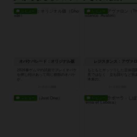
レビュー
レビュー
オバケパレード：オリジナル版
レジスタンス：アヴァ
2026春ゲムマの試遊でプレイオバケ
もともとガッツリした正体隠
を押し付けあって同じ種類のオバケ
意ではなく、立ち回りなど熟
が...
本来の...
2ヶ月前
の投稿
3ヶ月前
の投稿
レビュー
レビュー