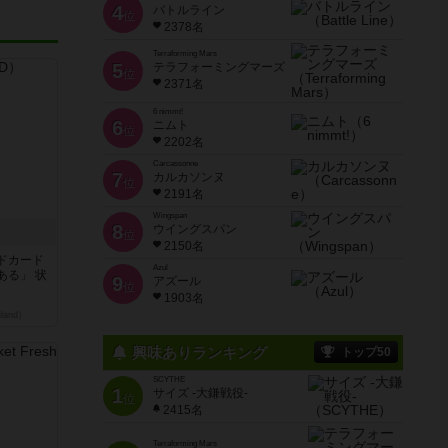
4
バトルライン
位
2378名
Terraforming Mars
5
テラフォーミングマーズ
位
2371名
6 nimmt!
6
ニムト
位
2202名
Carcassonne
7
カルカソンヌ
位
2191名
Wingspan
8
ウイングスパン
位
2150名
ドカード
Azul
ある」 状
9
アズール
位
1903名
land）
興味ありランキング
トップ50
SCYTHE
1
サイズ -大鎌戦役-
位
2415名
Terraforming Mars