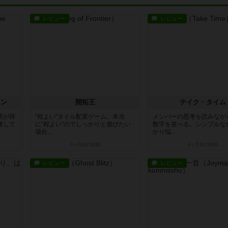
レビュー
レビュー
ロン
開拓王
テイク・タイム
匿が得
"程よい"タイル配置ゲーム。本当
メンバーの思考を読みなが
慮して
に"程よい"のでしっかりと遊びたい
数字を並べる。シンプルな
場合...
かり悩...
4ヶ月前
の投稿
4ヶ月前
の投稿
レビュー
レビュー