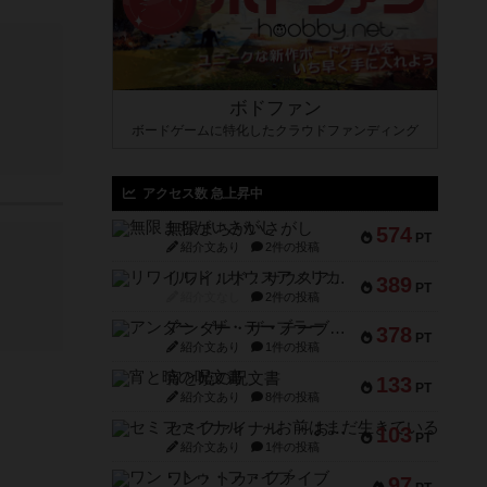
ボドファン
ボードゲームに特化したクラウドファンディング
アクセス数 急上昇中
無限まちがいさがし
574
PT
紹介文あり
2件の投稿
リワイルド：サウスアメリカ
389
PT
紹介文なし
2件の投稿
アンダー・ザ・テーブラー
378
PT
紹介文あり
1件の投稿
宵と暁の呪文書
133
PT
紹介文あり
8件の投稿
セミファイナル ～お前はまだ生きている～
103
PT
紹介文あり
1件の投稿
ワン・トゥ・ファイブ
97