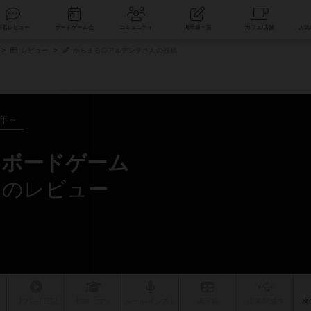
索
新着レビュー
ボードゲーム会
コミュニティ
掲示板一覧
レビュー
からまる◎アルデンテさんの投稿
4年～
・ボードゲーム
んのレビュー
リプレイ
日記
戦略
・コツ
ルール
/インスト
掲示板
拡張/関連
作
次