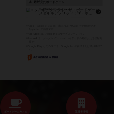
最近見たボードゲーム
Metal Gear Solid: The Board Game
メタルギアソリッド：ザ・ボードゲーム
※Apple、Apple のロゴ は、米国および他の国々で登録された
Apple Inc.の商標です。
※App Store は、Apple Inc.のサービスマークです。
※Android は、グーグル インコーポレイテッドの商標または登録商
標です。
※Google Play とそのロゴは、Google Inc.の商標または登録商標で
す。
ボードゲームカフェ
運営者情報