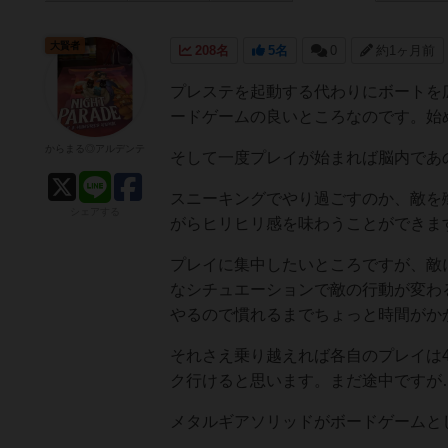
大賢者
208名
5名
0
約1ヶ月前
プレステを起動する代わりにボートを
ードゲームの良いところなのです。始
からまる◎アルデンテ
そして一度プレイが始まれば脳内であの
スニーキングでやり過ごすのか、敵を
シェアする
がらヒリヒリ感を味わうことができま
プレイに集中したいところですが、敵
なシチュエーションで敵の行動が変わ
やるので慣れるまでちょっと時間がか
それさえ乗り越えれば各自のプレイは
ク行けると思います。まだ途中ですが
メタルギアソリッドがボードゲームと