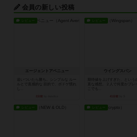
会員の新しい投稿
レビュー
レビュー
エージェントアベニュー
ウイングスパン
追いついたら勝ち。シンプルな ルー
期待値を上げすぎた、という
ルとで直感的な 目的で、ボドゲ慣れ
直な感想。２人で何度かプレ
し...
こでも...
2分前
by daisdice
41分前
by S
レビュー
レビュー