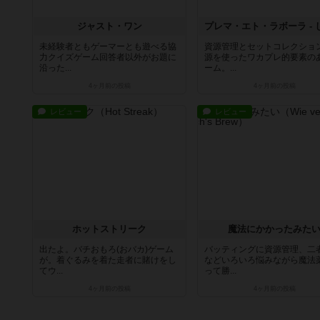
ジャスト・ワン
未経験者ともゲーマーとも遊べる協
資源管理とセットコレクショ
力クイズゲーム回答者以外がお題に
源を使ったワカプレ的要素の
沿った...
ーム。...
4ヶ月前
の投稿
4ヶ月前
の投稿
レビュー
レビュー
ホットストリーク
魔法にかかったみた
出たよ。バチおもろ(おバカ)ゲーム
バッティングに資源管理、二
が。着ぐるみを着た走者に賭けをし
などいろいろ悩みながら魔法
てウ...
って勝...
4ヶ月前
の投稿
4ヶ月前
の投稿