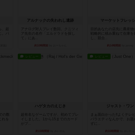
アルナックの失われし遺跡
マーケットフレッ
ら、超
アナログ対人プレイ数回。クニツィ
目的あなたの店先に農産物
じ。パ
ア先生の名作「エルドラドを探し
戦略的に積み重ねて在庫を
て」にあ...
し、競合...
家族)
約10時間前
by おーちゃん
約14時間前
by jurong
レビュー
レビュー
ハゲタカのえじき
ジャスト・ワン
での数
超有名なゲームですが、初めてプレ
まぁ面白かった‼️よくテレ
これを
イしました。1から15までのカード
バラエティなんかで、お題
がプ...
ずに...
約16時間前
by みいやん
約16時間前
by みいやん