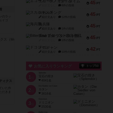
エコーズ・オブ・タイム
45
PT
紹介文なし
8件の投稿
首
スカルキング
45
PT
ンのラッ
紹介文あり
12件の投稿
ュイゴ
海兵隊
45
PT
紹介文あり
1件の投稿
Bitter End ブタペスト救出作戦
45
PT
紹介文なし
1件の投稿
ドコジャン
42
PT
紹介文あり
10件の投稿
お気に入りランキング
トップ50
Splendor
1
宝石の煌き
位
4041名
ティクス
Die Siedler von Catan
ていた作
2
カタン
位
ただきま
3616名
Dominion
3
ドミニオン
位
2530名
Battle Line