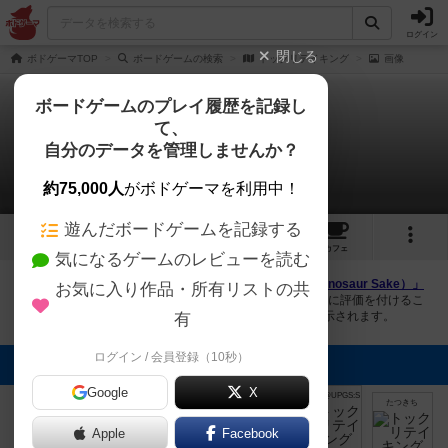
ログイン
閉じる
ボドゲーマTOP
ボードゲームの検索
トックリテイキング
画像
ボードゲームのプレイ履歴を記録し
て、
トックリテイキング
自分のデータを管理しませんか？
6件の画像
約75,000人
がボドゲーマを利用中！
遊んだボードゲームを記録する
6
6
9
トップ
画像
動画
レビュー
カフェ
気になるゲームのレビューを読む
ボドゲーマにログインすると、
「トックリテイキング（Dinosaur Sake）」
お気に入り作品・所有リストの共
の画像をアップロード出来たり、他のユーザーの投稿画像に評価を付けるこ
とができます。また、トップ6の画像は様々なページで表示されます。
有
ログイン / 会員登録（10秒）
トップに表示される画像
Google
X
mkpp @UPGS:S
mkpp @UPGS:S
mkpp @UPGS:S
ラビット
たつきち
たつきち
Apple
Facebook