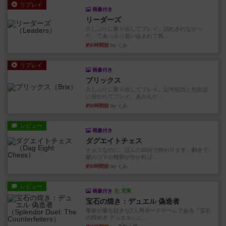
リプレイ
画像付き
リーダーズ
久しぶりに取り出してプレイ。詰めきれなかっ
た…であっさり追い込まれて負...
約6時間前
by くみ
リプレイ
画像付き
ブリックス
久しぶりに取り出してプレイ。記号担当と色担当
に分かれてプレイ。あかんか...
約6時間前
by くみ
レビュー
画像付き
ダグエイトチェス
チェスなのに、ほんの10分で終わります。動きで
敵のコマの種類が分かれば...
約6時間前
by くみ
レビュー
画像付き
充実
宝石の煌き：デュエル 偽造者
筆者が最も好きな2人用ボードゲームである『宝石
の煌めき デュエル』に、...