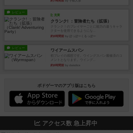
約7時間前
by 手動人形
レビュー
充実
クランク! ：冒険者たち（拡張）
クランク！のプレイヤーごとに能力の違うキャラ
クターを使用できるようにな...
約8時間前
by ぽっぽーくるっぽー
レビュー
ワイアームスパン
初プレイの感想です。ウイングスパン履修済のコ
メントとなります。ウイング...
約8時間前
by daisdice
ボドゲーマのアプリ版はこちら
アクセス数 急上昇中