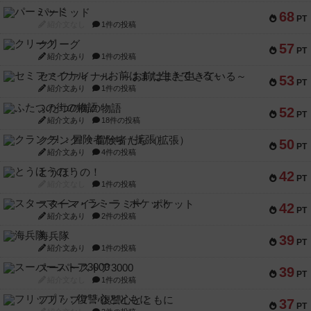
パーミッド
68
PT
紹介文なし
1件の投稿
クリーグ
57
PT
紹介文あり
1件の投稿
セミファイナル ～お前はまだ生きている～
53
PT
紹介文あり
1件の投稿
ふたつの街の物語
52
PT
紹介文あり
18件の投稿
クランク! ：冒険者たち（拡張）
50
PT
紹介文あり
4件の投稿
とうほうの！
42
PT
紹介文なし
1件の投稿
スターマイン・ラミー ポケット
42
PT
紹介文あり
2件の投稿
海兵隊
39
PT
紹介文あり
1件の投稿
スーパーストア3000
39
PT
紹介文なし
1件の投稿
フリップ７：復讐心とともに
37
PT