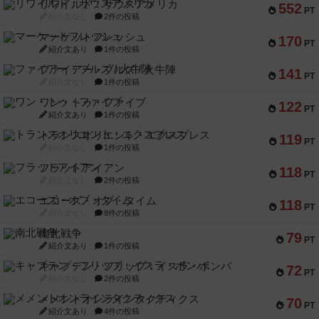
リワイルド：サウスアメリカ
552
PT
紹介文なし
2件の投稿
マーケットフレッシュ
170
PT
紹介文あり
1件の投稿
ファイアー・ブルズ / 火牛陣
141
PT
紹介文なし
1件の投稿
ワン・トゥ・ファイブ
122
PT
紹介文あり
1件の投稿
トランスオリエント・エクスプレス
119
PT
紹介文なし
1件の投稿
フラットアイアン
118
PT
紹介文なし
2件の投稿
エコーズ・オブ・タイム
118
PT
紹介文なし
8件の投稿
南北戦争
79
PT
紹介文あり
1件の投稿
キャプテン・フリップ：イスラ・ボンバ
72
PT
紹介文なし
2件の投稿
メメントオンラインタクティクス
70
PT
紹介文あり
4件の投稿