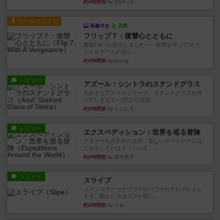
約4時間前
by OSAっち
ルール/インスト
画像付き
充実
フリップ７：復讐心とともに
概要Flip 7が復活しました――復讐を伴って!オリ
ジナルゲームの楽し...
約4時間前
by jurong
レビュー
アズール：シントラのステンドグラス
大好きなアズールシリーズ。ステンドグラスを作
っていきます✨1部より自由...
約5時間前
by しんたろ
レビュー
エクスペディション：世界を巡る冒険
クラマー氏の不朽の名作。新しいボードゲームほ
どおもしろいはず？いいえ。...
約5時間前
by 田中昌平
レビュー
スライプ
メインコマ一つサブコマ四つでそれぞれプレイし
ます。動かし方はコマか壁に...
約6時間前
by くみ