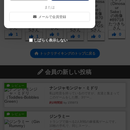
または
メールで会員登録
1
0
0
1
0
0
しばらく表示しない
トックリテイキングのトップに戻る
会員の新しい投稿
レビュー
ナンジャモンジャ・ミドリ
私は吃音を持っているのですが、友達と集まって
このゲームをした際、3ゲー...
約2時間前
by 155973
レビュー
ジンラミー
トランプで遊べる2人対戦の麻雀風ゲームです。
10枚の手札で、同じスーツ...