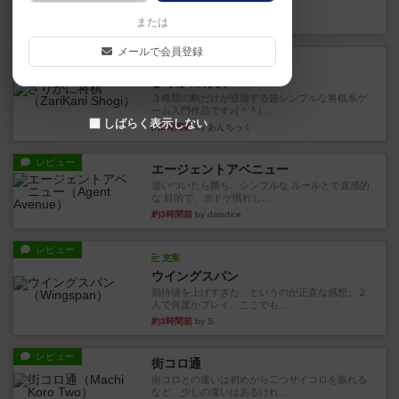
街は各プレイヤーの間にあ...
約2時間前
by ジェイとと
または
メールで会員登録
ルール/インスト
画像付き
ざりかに将棋
３種類の駒だけが登場する超シンプルな将棋系ゲ
ーム入門作品です♪(＾＾)...
しばらく表示しない
約2時間前
by あんちっく
レビュー
エージェントアベニュー
追いついたら勝ち。シンプルな ルールとで直感的
な 目的で、ボドゲ慣れし...
約3時間前
by daisdice
レビュー
充実
ウイングスパン
期待値を上げすぎた、というのが正直な感想。２
人で何度かプレイ。ここでも...
約3時間前
by S
レビュー
街コロ通
街コロとの違いは初めから二つサイコロを振れる
など、少しの違いはあるけれ...