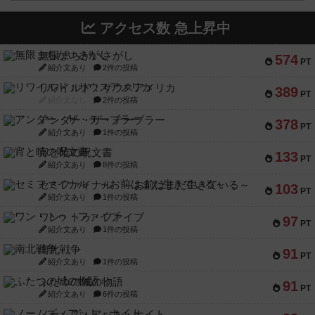
アクセス数 急上昇中
無限まちがいさがし
574
PT
紹介文あり
2件の投稿
リワイルド：サウスアメリカ
389
PT
紹介文なし
2件の投稿
アンダー・ザ・テーブラー
378
PT
紹介文あり
1件の投稿
宵と暁の呪文書
133
PT
紹介文あり
8件の投稿
セミファイナル ～お前はまだ生きている～
103
PT
紹介文あり
1件の投稿
ワン・トゥ・ファイブ
97
PT
紹介文あり
1件の投稿
南北戦争
91
PT
紹介文あり
1件の投稿
ふたつの城の物語
91
PT
紹介文あり
6件の投稿
ノームズ・アット・ナイト