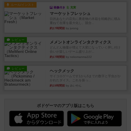
ルール/インスト
画像付き
充実
マーケットフレッシュ
目的あなたの店先に農産物の木箱を戦略的に積み
重ねて在庫を最大化し、競合...
約17時間前
by jurong
レビュー
メメントオンラインタクティクス
どんどん物量が増えて大変になっていく押し付け
合いが楽しいゲーム盛り上が...
約17時間前
by nekomanma222
レビュー
ヘックメック
サイコロゲームです1から5までの数字と芋虫がか
かれたダイス。これを振っ...
約19時間前
by みいやん
ボドゲーマのアプリ版はこちら