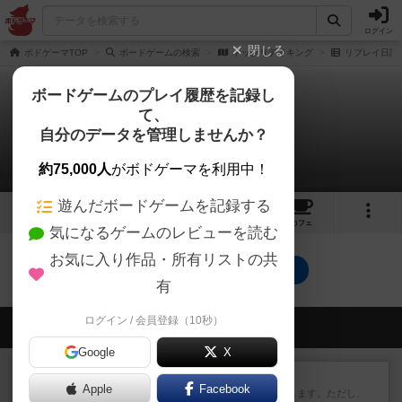
ログイン
閉じる
ボドゲーマTOP
ボードゲームの検索
トックリテイキング
リプレイ日記
ボードゲームのプレイ履歴を記録し
て、
トックリテイキング
自分のデータを管理しませんか？
0件のリプレイ日記
約75,000人
がボドゲーマを利用中！
遊んだボードゲームを記録する
6
6
9
トップ
画像
動画
レビュー
カフェ
気になるゲームのレビューを読む
お気に入り作品・所有リストの共
トックリテイキングのトップに戻る
有
ログイン / 会員登録（10秒）
会員の新しい投稿
Google
X
レビュー
ふたつの街の物語
Apple
Facebook
タイルを4×4で並べて街づくりします。ただし、