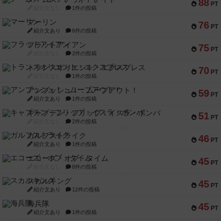
88
PT
紹介文なし
1件の投稿
マーリン
76
PT
紹介文あり
6件の投稿
フラットアイアン
75
PT
紹介文なし
2件の投稿
トランスオリエント・エクスプレス
70
PT
紹介文なし
1件の投稿
アンブッシュ！：ムーブアウト！
59
PT
紹介文あり
1件の投稿
キャプテン・フリップ：イスラ・ボンバ
51
PT
紹介文なし
2件の投稿
ガルフストライク
46
PT
紹介文あり
1件の投稿
エコーズ・オブ・タイム
45
PT
紹介文なし
8件の投稿
スカルキング
45
PT
紹介文あり
12件の投稿
海兵隊
45
PT
紹介文あり
1件の投稿