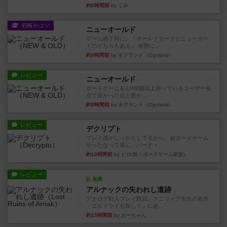
約8時間前
by くみ
戦略やコツ
ニューオールド
ゲーム終了時に、「オールドカードとニューカー
ドのどちらもある」 状態に...
約9時間前
by オグランド（Oguland）
レビュー
ニューオールド
ボードゲームを1,000個以上持っているユーザー視
点で良かった点と悪か...
約9時間前
by オグランド（Oguland）
レビュー
デクリプト
プレイ感がしっかりしてるから、超ボードゲーム
やったなって感じ。パーティ...
約10時間前
by ヒロ(新！ボードゲーム家族)
レビュー
充実
アルナックの失われし遺跡
アナログ対人プレイ数回。クニツィア先生の名作
「エルドラドを探して」にあ...
約13時間前
by おーちゃん