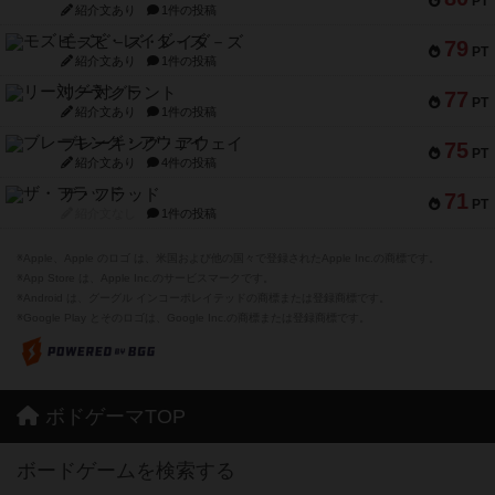
PT
紹介文あり
1件の投稿
モズビ－ズ・レイダ－ズ
79
PT
紹介文あり
1件の投稿
リー対グラント
77
PT
紹介文あり
1件の投稿
ブレーキング・アウェイ
75
PT
紹介文あり
4件の投稿
ザ・フラッド
71
PT
紹介文なし
1件の投稿
※Apple、Apple のロゴ は、米国および他の国々で登録されたApple Inc.の商標です。
※App Store は、Apple Inc.のサービスマークです。
※Android は、グーグル インコーポレイテッドの商標または登録商標です。
※Google Play とそのロゴは、Google Inc.の商標または登録商標です。
ボドゲーマTOP
ボードゲームを検索する