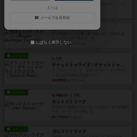
ずっと前のドイツ年間ゲーム大賞ながら、シンプ
または
ルで簡単な小ゲームで今でも...
約2時間前
by tamio
メールで会員登録
レビュー
無限まちがいさがし
6つの場面カード（表、裏で違う絵）が何枚かあ
り、そのうち3つ選んで、同...
しばらく表示しない
約4時間前
by ジェイとと
レビュー
充実
チケットトゥライド / チケットトゥライドアメリカ
デジタルソロプレイ。元祖チケライ？マップがた
くさん出てるからどれをプレ...
約6時間前
by おーちゃん
レビュー
画像付き
充実
ホットストリーク
星7軽〜中量級を中心にプレイするゲーマーの感想
です。ボードゲーム会にて...
約12時間前
by おとん
レビュー
ガルフストライク