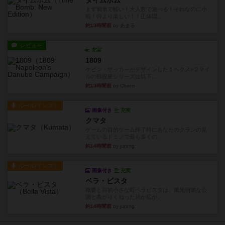
タイムボム
まず簡単で軽い！大人数で遊べる！それなのに小
箱！何より楽しい！！正体隠...
約13時間前
by あまる
レビュー
充実
1809
ケビン・ザッカーがデザインした１ヘクス=２マイ
ルの戦役級シリーズは以下...
約13時間前
by Chaco
ルール/インスト
画像付き
充実
クマタ
ゲームの目的ゲーム終了時にあなたのクランの見
えているドミノで最も多くの...
約14時間前
by jurong
ルール/インスト
画像付き
充実
ベラ・ビスタ
概要と目的小さな町ベラビスタは、風光明媚な公
園と曲がりくねった川が広が...
約14時間前
by jurong