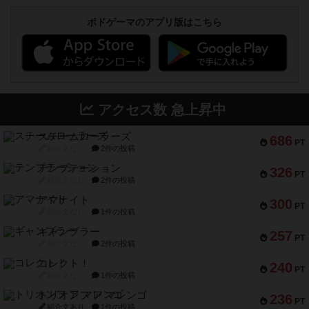
ボドゲーマのアプリ版はこちら
アクセス数 急上昇中
スチームローラーズ
686
PT
紹介文なし
2件の投稿
テンプテーション
326
PT
紹介文なし
2件の投稿
アマナイト
300
PT
紹介文なし
1件の投稿
ギャンブラー
257
PT
紹介文なし
2件の投稿
コレクト！
240
PT
紹介文なし
1件の投稿
トリオンフ ア マレンゴ
236
PT
紹介文あり
1件の投稿