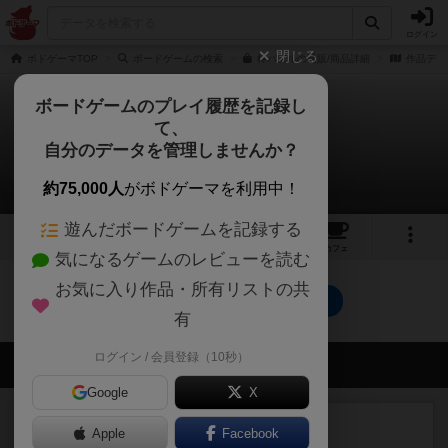
ログイン
閉じる
ボドゲーマTOP
ボードゲームの検索
棒パズルの通販/商品詳細
作品デー
ボードゲームのプレイ履歴を記録し
て、
棒パズル / デジット
自分のデータを管理しませんか？
0件の動画
約75,000人
がボドゲーマを利用中！
遊んだボードゲームを記録する
4
2
17
トップ
画像
動画
レビュー
カフェ
気になるゲームのレビューを読む
お気に入り作品・所有リストの共
棒パズル / デジットのトップに戻る
有
ログイン / 会員登録（10秒）
会員の新しい投稿
Google
X
レビュー
充実
Apple
Facebook
花火