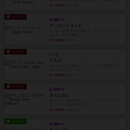
1983年にVictory Gamesが出版した『Gulf Strik...
約12時間前
by Chaco
リプレイ
画像付き
ディジットコード
やっぱり論理ゲームは面白い。息子とリプレイし
ました。息子の勝ち。これリ...
約13時間前
by くみ
リプレイ
充実
アルゴ
アルゴがとても好きで、たぶんプレイ回数が最も
多いゲームです。なんといっ...
約13時間前
by おとん
リプレイ
画像付き
タイムボム
僕はホントに嘘が下手なようで、すぐバレますみ
んなホント、嘘が上手ですよ...
約13時間前
by あまる
レビュー
画像付き