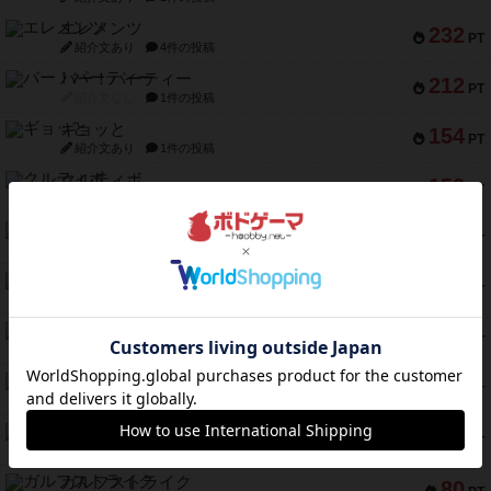
エレメンツ
232
PT
紹介文あり
4件の投稿
バー！パーティー
212
PT
紹介文なし
1件の投稿
ギョッと
154
PT
紹介文あり
1件の投稿
クルティボ
152
PT
紹介文なし
1件の投稿
ブラヴェスト
140
PT
紹介文なし
1件の投稿
ドブル：ポケットモンスター
122
PT
紹介文あり
4件の投稿
ジャンヌ・ダルク-オルレアン ドロー＆ライト
118
PT
紹介文なし
5件の投稿
ファースト・イン・フライト
94
PT
紹介文あり
3件の投稿
ダイススローン
88
PT
紹介文なし
1件の投稿
ガルフストライク
80