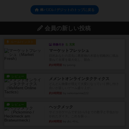
棒パズル / デジットのトップに戻る
会員の新しい投稿
ルール/インスト
画像付き
充実
マーケットフレッシュ
目的あなたの店先に農産物の木箱を戦略的に積み
重ねて在庫を最大化し、競合...
約2時間前
by jurong
レビュー
メメントオンラインタクティクス
どんどん物量が増えて大変になっていく押し付け
合いが楽しいゲーム盛り上が...
約3時間前
by nekomanma222
レビュー
ヘックメック
サイコロゲームです1から5までの数字と芋虫がか
かれたダイス。これを振っ...
約4時間前
by みいやん