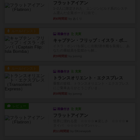
フラットアイアン
1~2人に限定された、エンジンビルド系のシステ
ム選んだ企業ボードに街で...
約6時間前
by あくり
ルール/インスト
画像付き
充実
キャプテン・フリップ：イスラ・ボンバ
イスラ・ボンバを探しに出航!潜水艦を装備し、あ
なたの乗組員を監獄から解...
約9時間前
by jurong
ルール/インスト
画像付き
充実
トランスオリエント・エクスプレス
乗客の皆様、トランスオリエント・エクスプレス
にご乗車ありがとうございま...
約9時間前
by jurong
レビュー
画像付き
充実
フラットアイアン
世界に浸れる度 ☆☆☆☆★楽しさ ☆☆☆☆★
タイパ ☆☆☆☆☆マンハッ...
約11時間前
by DKnewyork