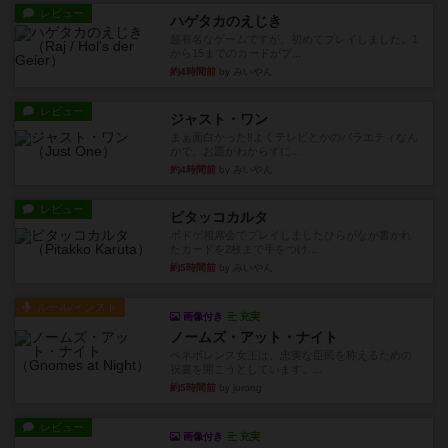
レビュー
ハゲタカのえじき
超有名なゲームですが、初めてプレイしました。1
から15までのカードがプ...
約4時間前
by みいやん
レビュー
ジャスト・ワン
まぁ面白かった‼️よくテレビとかのバラエティなん
かで、お題がわからずに...
約4時間前
by みいやん
レビュー
ピタッコカルタ
ボドゲ相席会でプレイしましたひらがなが書かれ
たカードを2枚まで手をつけ...
約5時間前
by みいやん
ルール/インスト
画像付き
充実
ノームズ・アット・ナイト
ベネボレンス女王は、忠実な臣民を称えるための
祝宴を開こうとしています。...
約5時間前
by jurong
レビュー
画像付き
充実