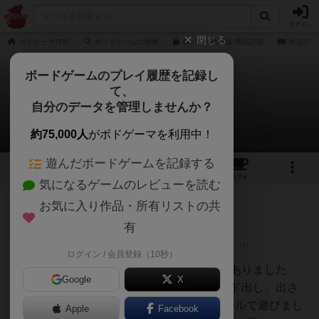
ログイン
閉じる
ボドゲーマTOP
ボードゲームの検索
棒パズルの通販/商品詳細
作品デー
ボードゲームのプレイ履歴を記録し
て、
棒パズル / デジット
自分のデータを管理しませんか？
2件のレビュー
約75,000人
がボドゲーマを利用中！
遊んだボードゲームを記録する
4
2
17
トップ
画像
動画
レビュー
カフェ
気になるゲームのレビューを読む
お気に入り作品・所有リストの共
大賢者
50名
0名
0
画像
有
ログイン / 会員登録（10秒）
いこ
説明書には4つのルールが書いてありました
Google
X
が、2人で棒一本の移動ならカード出し、出さ
なければドローのゴーアウトルールで遊びまし
Apple
Facebook