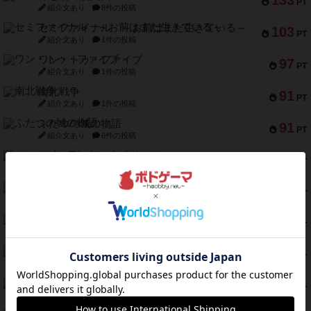
133
PT
紹介文あり
8件の投稿
セミファイナル ～お前はまだ生きている～
103
PT
紹介文あり
1件の投稿
ワン・トゥ・ファイブ
97
PT
紹介文あり
1件の投稿
南北戦争
91
PT
紹介文あり
1件の投稿
ふたつの城の物語
91
PT
紹介文あり
6件の投稿
ノームズ・アット・ナイト
88
PT
紹介文なし
1件の投稿
マーリン
76
PT
紹介文あり
6件の投稿
フラットアイアン
75
PT
紹介文なし
2件の投稿
トランスオリエント・エクスプレス
70
PT
紹介文なし
1件の投稿
アンブッシュ！：ムーブアウト！
59
PT
紹介文あり
1件の投稿