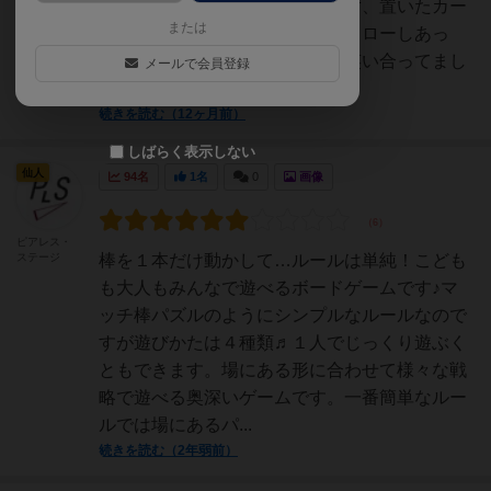
た。マッチ棒は面倒なので使わず、置いたカー
または
ドからで見てます。途中ずっとドローしあっ
て、この形はきついでしょって笑い合ってまし
メールで会員登録
た。無理と思った形も出せた...
続きを読む（12ヶ月前）
しばらく表示しない
仙人
94名
1名
0
画像
ピアレス・
ステージ
棒を１本だけ動かして…ルールは単純！こども
も大人もみんなで遊べるボードゲームです♪⁡マ
ッチ棒パズルのようにシンプルなルールなので
すが遊びかたは４種類♬︎１人でじっくり遊ぶく
ともできます。場にある形に合わせて様々な戦
略で遊べる奥深いゲームです。⁡一番簡単なルー
ルでは場にあるパ...
続きを読む（2年弱前）