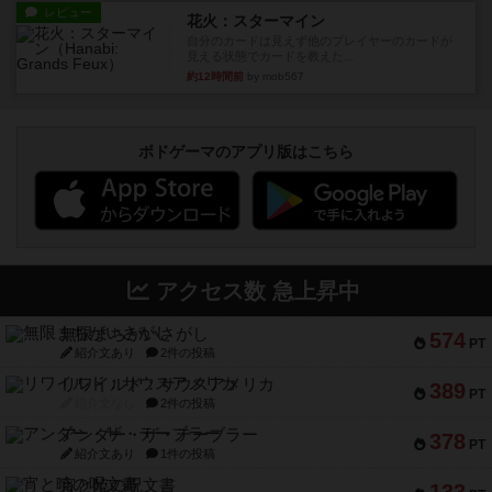
レビュー
花火：スターマイン
自分のカードは見えず他のプレイヤーのカードが
見える状態でカードを教えた...
約12時間前
by mob567
ボドゲーマのアプリ版はこちら
アクセス数 急上昇中
無限まちがいさがし
574
PT
紹介文あり
2件の投稿
リワイルド：サウスアメリカ
389
PT
紹介文なし
2件の投稿
アンダー・ザ・テーブラー
378
PT
紹介文あり
1件の投稿
宵と暁の呪文書