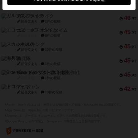
キャプテン・フリップ：イスラ・ボンバ
51
PT
紹介文なし
2件の投稿
ガルフストライク
46
PT
紹介文あり
1件の投稿
エコーズ・オブ・タイム
45
PT
紹介文なし
8件の投稿
スカルキング
45
PT
紹介文あり
12件の投稿
海兵隊
45
PT
紹介文あり
1件の投稿
Bitter End ブタペスト救出作戦
45
PT
紹介文なし
1件の投稿
ドコジャン
42
PT
紹介文あり
10件の投稿
※Apple、Apple のロゴ は、米国および他の国々で登録されたApple Inc.の商標です。
※App Store は、Apple Inc.のサービスマークです。
※Android は、グーグル インコーポレイテッドの商標または登録商標です。
※Google Play とそのロゴは、Google Inc.の商標または登録商標です。