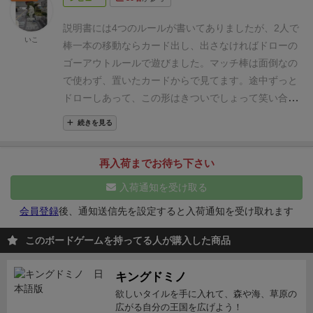
す！
プレイ時間は25分😊
1～4人でじっくり遊べます✨
説明書には4つのルールが書いてありましたが、2人で
いこ
棒一本の移動ならカード出し、出さなければドローの
ゴーアウトルールで遊びました。
マッチ棒は面倒なの
で使わず、置いたカードからで見てます。
途中ずっと
ドローしあって、この形はきついでしょって笑い合っ
てました。無理と思った形も出せたりして、おおーと
続きを見る
か言って案外盛り上がります。
おそらく同じ形が入っ
てないので、直線が最難関かな？勿論出せずに負けて
再入荷までお待ち下さい
ます
入荷通知を受け取る
会員登録
後、通知送信先を設定すると入荷通知を受け取れます
このボードゲームを持ってる人が購入した商品
キングドミノ
欲しいタイルを手に入れて、森や海、草原の
広がる自分の王国を広げよう！