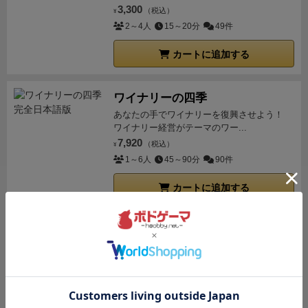
3,300
（税込）
¥
2～4人
15～20分
49件
カートに追加する
ワイナリーの四季
あなたの手でワイナリーを復興させよう！
ワイナリー経営がテーマのワー...
7,920
（税込）
¥
1～6人
45～90分
90件
カートに追加する
残り1点
おばけキャッチ
可愛い木のおばけコマ。脳をひねって全力ス
ピード勝負。
2,500
（税込）
¥
2～8人
20分
95件