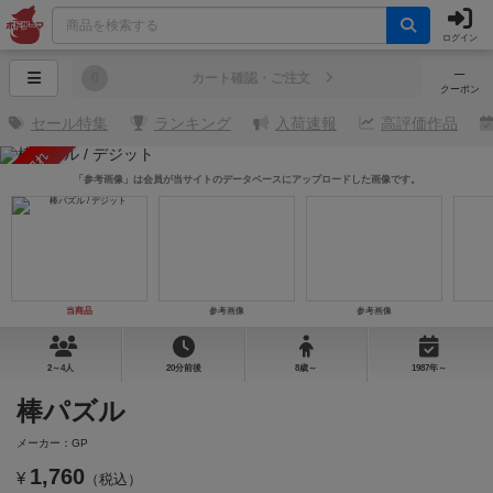
ログイン
─
0
カート確認・ご注文
クーポン
セール特集
ランキング
入荷速報
高評価作品
売り切れ
「参考画像」は会員が当サイトのデータベースにアップロードした画像です。
当商品
参考画像
参考画像
2～4人
20分前後
8歳～
1987年～
棒パズル
メーカー：GP
1,760
¥
（税込）