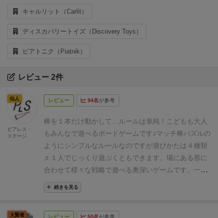
キャルリット（Carlit）
ディスカバリートイズ（Discovery Toys）
ピアトニク（Piatnik）
レビュー 2件
仙人
レビュー
94名
が参考
棒を１本だけ動かして…ルールは単純！
こどもも大人
ピアレス・
もみんなで遊べるボードゲームです♪
⁡マッチ棒パズルの
ステージ
ようにシンプルなルールなのですが
遊びかたは４種類
♬︎１人でじっくり遊ぶくともできます。
場にある形に
合わせて様々な戦略で遊べる奥深いゲームです。
一番
簡単なルールでは
場にあるパズルが自分のターンの時
続きを見る
にカードが出せれば出し
出せなければカードを引きま
す。
手持ちのカードが減るほど上がりにくくなりま
大賢者
レビュー
50名
が参考