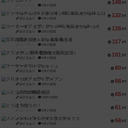
コンテナ
148
PT
紹介文なし
1件の投稿
ドゥームド・バタリオンズ：ASLモジュール11
132
PT
紹介文あり
1件の投稿
コード・オブ・ブシドー：ASLモジュール8
126
PT
紹介文あり
1件の投稿
宝石の煌き：デュエル 偽造者
117
PT
紹介文なし
1件の投稿
クランク! ：冒険者たち（拡張）
101
PT
紹介文あり
4件の投稿
マーケットフレッシュ
80
PT
紹介文あり
1件の投稿
クロス・オブ・アイアン
68
PT
紹介文あり
3件の投稿
ふたつの街の物語
65
PT
紹介文あり
18件の投稿
とうほうの！
61
PT
紹介文なし
1件の投稿
メメントオンラインタクティクス
58
PT
紹介文あり
4件の投稿