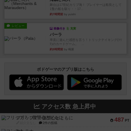
舞台は17世紀カリブ海！ プレイヤーは船長として
1隻の船を駆り・・17...
約7時間前
by yuishi
レビュー
画像付き
充実
パーラ
率直に遊んだ感想を言う！トリックテイキング(ﾄﾘ
ﾃ)のカードゲーム。 ...
約9時間前
by 鳴屋
ボドゲーマのアプリ版はこちら
アクセス数 急上昇中
フリップ７：復讐心とともに
487
PT
紹介文なし
2件の投稿