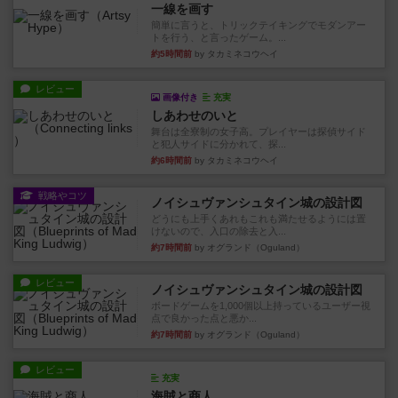
一線を画す
簡単に言うと、トリックテイキングでモダンアー
トを行う、と言ったゲーム。...
約5時間前
by タカミネコウヘイ
レビュー
画像付き
充実
しあわせのいと
舞台は全寮制の女子高。プレイヤーは探偵サイド
と犯人サイドに分かれて、探...
約6時間前
by タカミネコウヘイ
戦略やコツ
ノイシュヴァンシュタイン城の設計図
どうにも上手くあれもこれも満たせるようには置
けないので、入口の除去と入...
約7時間前
by オグランド（Oguland）
レビュー
ノイシュヴァンシュタイン城の設計図
ボードゲームを1,000個以上持っているユーザー視
点で良かった点と悪か...
約7時間前
by オグランド（Oguland）
レビュー
充実
海賊と商人