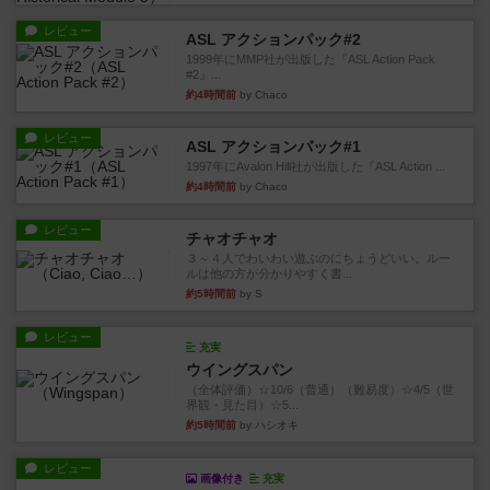
レビュー
ASL アクションパック#2
1999年にMMP社が出版した『ASL Action Pack
#2』...
約4時間前
by Chaco
レビュー
ASL アクションパック#1
1997年にAvalon Hill社が出版した『ASL Action ...
約4時間前
by Chaco
レビュー
チャオチャオ
３～４人でわいわい遊ぶのにちょうどいい。ルー
ルは他の方が分かりやすく書...
約5時間前
by S
レビュー
充実
ウイングスパン
（全体評価）☆10/6（普通）（難易度）☆4/5（世
界観・見た目）☆5...
約5時間前
by ハシオキ
レビュー
画像付き
充実