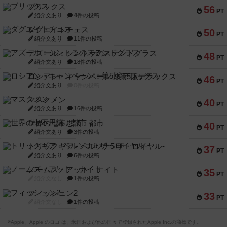
ブリックス
56
PT
紹介文あり
4件の投稿
ダグエイトチェス
50
PT
紹介文あり
11件の投稿
アズール：シントラのステンドグラス
48
PT
紹介文あり
18件の投稿
ロシアン・キャンペーン：第5版デラックス
46
PT
紹介文あり
0件の投稿
マスクメン
40
PT
紹介文あり
16件の投稿
世界の七不思議：都市
40
PT
紹介文あり
3件の投稿
トリックギア - ペルソナ5 ザ・ロイヤル-
37
PT
紹介文あり
6件の投稿
ノームズ・アット・ナイト
35
PT
紹介文なし
1件の投稿
フィッシェン2
33
PT
紹介文なし
1件の投稿
※Apple、Apple のロゴ は、米国および他の国々で登録されたApple Inc.の商標です。