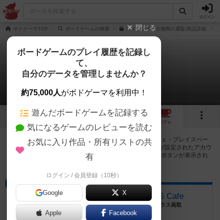
ログイン
閉じる
ボドゲーマTOP
ボードゲームの検索
ハイランドの古物商の通販/商品詳細
ボードゲームのプレイ履歴を記録し
て、
ハイランドの古物商
自分のデータを管理しませんか？
4店のカフェ/スペースが提供中
約75,000人
がボドゲーマを利用中！
遊んだボードゲームを記録する
2
1
4
トップ
画像
動画
レビュー
カフェ
気になるゲームのレビューを読む
ハイランドの古物商で遊ぶことができるボードゲームカフェ・プレイスペー
お気に入り作品・所有リストの共
スが4店登録されています。公開プロフィールの都道府県が設定されたアカウ
ントでログインすると、同じ都道府県内の店舗に絞り込むボタンが表示され
有
ます。
ログイン / 会員登録（10秒）
ボードゲームカフェ
Google
X
福岡ボードゲームカフェ INTALES Cafe
福岡県福岡市早良区高取１丁目１１−１５ ユーテラス高取
Apple
Facebook