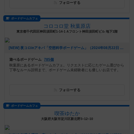
フォローする
ボードゲームカフェ
コロコロ堂 秋葉原店
東京都千代田区神田須田町1-14-1 Aフロント神田須田町ビル 地下1階
[NEW] 夜コロinアキバ「空想科学ボードゲーム」（2024年08月22日 18時03分）
遊べるボードゲーム
785個
秋葉原にあるボードゲームカフェ。リクエストに応じたゲーム選びから
丁寧なルール説明まで、ボードゲーム未経験者にも優しいお店です。
フォローする
ボードゲームカフェ
喫茶ゆたか
大阪府大阪市淀川区新北野3−12−10