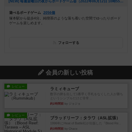
[NEW] 毎週金曜日の夜からボードゲーム会（2022年06月12日 10時55分）
遊べるボードゲーム
2056個
塚本駅から徒歩4分。純喫茶のような落ち着いた空間でゆったりボード
ゲームを楽しめます。
フォローする
会員の新しい投稿
レビュー
ラミィキューブ
数字の牌を出して1番早く手札をなくした人が勝ち
というシンプルだけど非常...
約2時間前
by ジョジョ
レビュー
ブラッドリーフ：タラワ（ASL拡張）
1996年にHeat of Battle社が出版した『Blood Re...
約3時間前
by Chaco