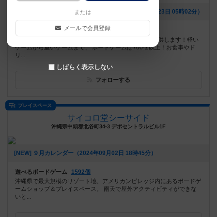
[NEW] ロザリー試遊会開催のお知らせ！（2026年06月23日 05時02分）
または
メールで会員登録
遊べるボードゲーム
754個
藤崎駅から徒歩8分！広々とした居心地のいい空間を提供します！軽い
ゲームから重いゲームまで、 ボードゲームは700個以上！お食事やド
リ...
しばらく表示しない
フォローする
プレイスペース
サイコロ堂シーサイド
沖縄県中頭郡北谷町34-3 デポセントラルビル1F
[NEW] ９月カレンダー（2024年09月02日 18時45分）
遊べるボードゲーム
1592個
沖縄県で最大規模のリゾート地、アメリカンビレッジ内にあるボードゲ
ームショップ＆プレイスペース。 雨天で屋外アクティビティができな
いと...